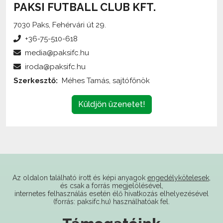
7030 Paks, Fehérvári út 29.
+36-75-510-618
media@paksifc.hu
iroda@paksifc.hu
Szerkesztő:
Méhes Tamás, sajtófőnök
Küldjön üzenetet!
Az oldalon található írott és képi anyagok
engedélykötelesek
,
és csak a forrás megjelölésével,
internetes felhasználás esetén élő hivatkozás elhelyezésével
(forrás: paksifc.hu) használhatóak fel.
Támogatóink