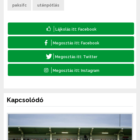
paksifc
utánpótlás
Kapcsolódó