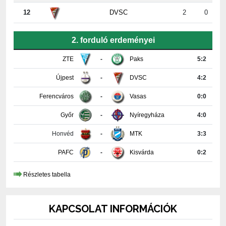
2. forduló erdeményei
ZTE
-
Paks
5:2
Újpest
-
DVSC
4:2
Ferencváros
-
Vasas
0:0
Győr
-
Nyíregyháza
4:0
Honvéd
-
MTK
3:3
PAFC
-
Kisvárda
0:2
Részletes tabella
KAPCSOLAT INFORMÁCIÓK
PAKSI FUTBALL CLUB KFT.