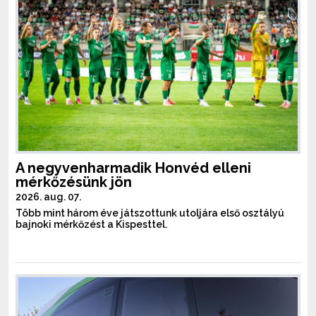
A negyvenharmadik Honvéd elleni
mérkőzésünk jön
2026. aug. 07.
Több mint három éve játszottunk utoljára első osztályú
bajnoki mérkőzést a Kispesttel.