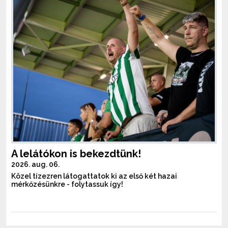
A lelátókon is bekezdtünk!
2026. aug. 06.
Közel tízezren látogattatok ki az első két hazai
mérkőzésünkre - folytassuk így!