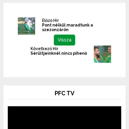
Előző Hír
Pont nélkül maradtunk a
szezonzárón
Vissza
Következő Hír
Sérültjeinknél nincs pihenő
PFC TV