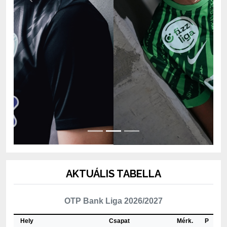
AKTUÁLIS TABELLA
OTP Bank Liga 2026/2027
Hely
Csapat
Mérk.
P
1
ETO FC Győr
2
4