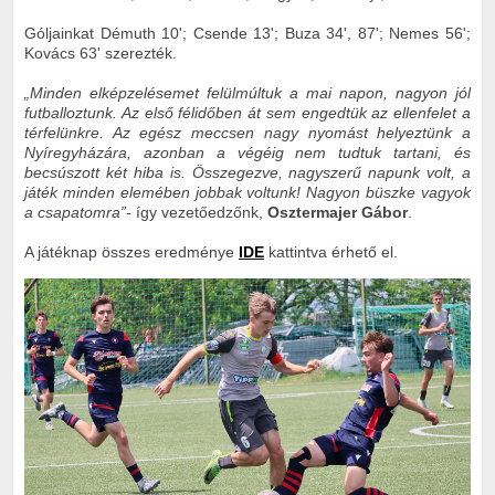
Góljainkat Démuth 10'; Csende 13'; Buza 34', 87'; Nemes 56';
Kovács 63' szerezték.
„
Minden elképzelésemet felülmúltuk a mai napon, nagyon jól
futballoztunk. Az első félidőben át sem engedtük az ellenfelet a
térfelünkre. Az egész meccsen nagy nyomást helyeztünk a
Nyíregyházára, azonban a végéig nem tudtuk tartani, és
becsúszott két hiba is. Összegezve, nagyszerű napunk volt, a
játék minden elemében jobbak voltunk! Nagyon büszke vagyok
a csapatomra
”
- így vezetőedzőnk,
Osztermajer Gábor
.
A játéknap összes eredménye
IDE
kattintva érhető el.