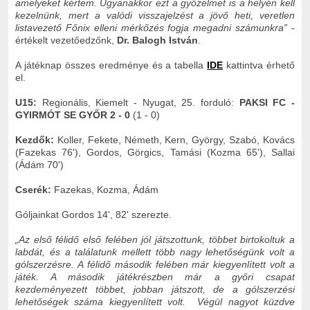
amelyeket kértem. Ugyanakkor ezt a győzelmet is a helyén kell
kezelnünk, mert a valódi visszajelzést a jövő heti, veretlen
listavezető Főnix elleni mérkőzés fogja megadni számunkra”
-
értékelt vezetőedzőnk,
Dr. Balogh István
.
A játéknap összes eredménye és a tabella
IDE
kattintva érhető
el.
U15:
Regionális, Kiemelt - Nyugat, 25. forduló:
PAKSI FC -
GYIRMÓT SE GYŐR 2 - 0
(1 - 0)
Kezdők:
Koller, Fekete, Németh, Kern, György, Szabó, Kovács
(Fazekas 76'), Gordos, Görgics, Tamási (Kozma 65'), Sallai
(Ádám 70')
Cserék:
Fazekas, Kozma, Ádám
Góljainkat Gordos 14', 82' szerezte.
„Az első félidő első felében jól játszottunk, többet birtokoltuk a
labdát, és a találatunk mellett több nagy lehetőségünk volt a
gólszerzésre. A félidő második felében már kiegyenlített volt a
játék. A második játékrészben már a győri csapat
kezdeményezett többet, jobban játszott, de a gólszerzési
lehetőségek száma kiegyenlített volt. Végül nagyot küzdve