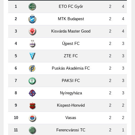
2
MTK Budapest
2
4
3
Kisvárda Master Good
2
4
4
Újpest FC
2
3
5
ZTE FC
2
3
6
Puskás Akadémia FC
2
3
7
PAKSI FC
2
3
8
Nyíregyháza
2
3
9
Kispest-Honvéd
2
2
10
Vasas
2
2
11
Ferencvárosi TC
2
1
12
DVSC
2
0