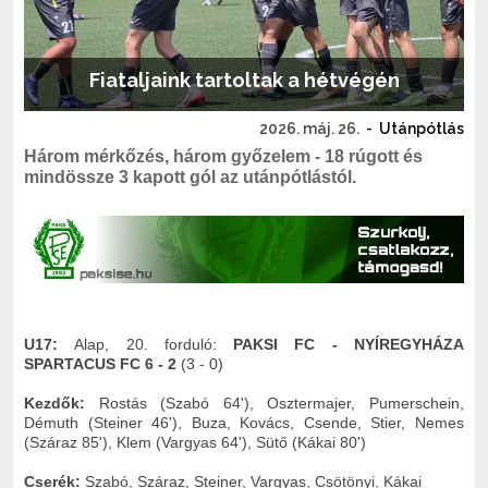
Fiataljaink tartoltak a hétvégén
2026. máj. 26.
-
Utánpótlás
Három mérkőzés, három győzelem - 18 rúgott és
mindössze 3 kapott gól az utánpótlástól.
U17:
Alap, 20. forduló:
PAKSI FC - NYÍREGYHÁZA
SPARTACUS FC 6 - 2
(3 - 0)
Kezdők:
Rostás (Szabó 64'), Osztermajer, Pumerschein,
Démuth (Steiner 46'), Buza, Kovács, Csende, Stier, Nemes
(Száraz 85'), Klem (Vargyas 64'), Sütő (Kákai 80')
Cserék:
Szabó, Száraz, Steiner, Vargyas, Csötönyi, Kákai