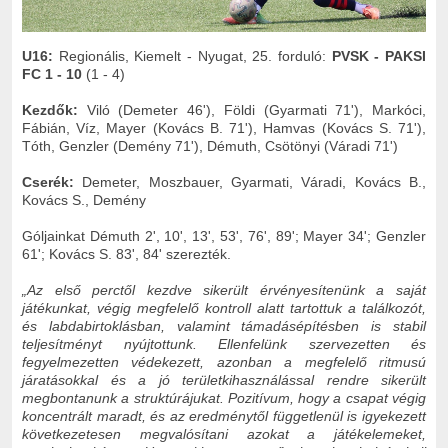
U16:
Regionális, Kiemelt - Nyugat, 25. forduló:
PVSK -
P
AKSI
FC 1 - 10
(1 - 4)
Kezdők:
Viló (Demeter 46'), Földi (Gyarmati 71'), Markóci,
Fábián, Víz, Mayer (Kovács B. 71'), Hamvas (Kovács S. 71'),
Tóth, Genzler (Demény 71'), Démuth, Csötönyi (Váradi 71')
Cserék:
Demeter, Moszbauer, Gyarmati, Váradi, Kovács B.,
Kovács S., Demény
Góljainkat Démuth 2', 10', 13', 53', 76', 89'; Mayer 34'; Genzler
61'; Kovács S. 83', 84' szerezték.
„Az első perctől kezdve sikerült érvényesítenünk a saját
játékunkat, végig megfelelő kontroll alatt tartottuk a találkozót,
és labdabirtoklásban, valamint támadásépítésben is stabil
teljesítményt nyújtottunk. Ellenfelünk szervezetten és
fegyelmezetten védekezett, azonban a megfelelő ritmusú
járatásokkal és a jó területkihasználással rendre sikerült
megbontanunk a struktúrájukat. Pozitívum, hogy a csapat végig
koncentrált maradt, és az eredménytől függetlenül is igyekezett
következetesen megvalósítani azokat a játékelemeket,