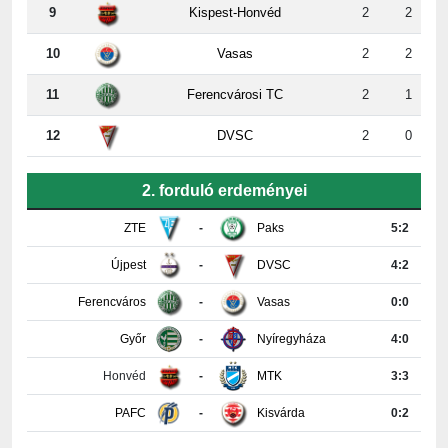
9
Kispest-Honvéd
2
2
10
Vasas
2
2
11
Ferencvárosi TC
2
1
12
DVSC
2
0
2. forduló erdeményei
ZTE
-
Paks
5:2
Újpest
-
DVSC
4:2
Ferencváros
-
Vasas
0:0
Győr
-
Nyíregyháza
4:0
Honvéd
-
MTK
3:3
PAFC
-
Kisvárda
0:2