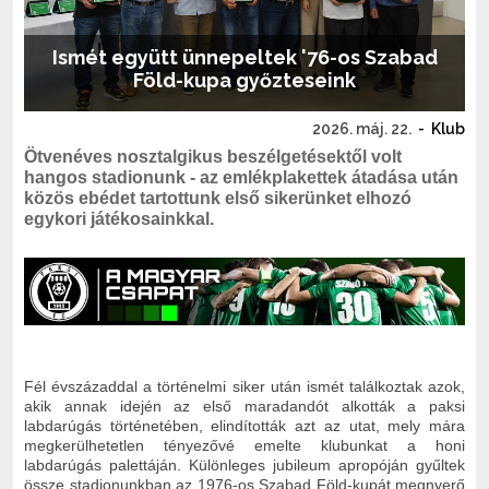
Ismét együtt ünnepeltek '76-os Szabad
Föld-kupa győzteseink
2026. máj. 22.
-
Klub
Ötvenéves nosztalgikus beszélgetésektől volt
hangos stadionunk - az emlékplakettek átadása után
közös ebédet tartottunk első sikerünket elhozó
egykori játékosainkkal.
Fél évszázaddal a történelmi siker után ismét találkoztak azok,
akik annak idején az első maradandót alkották a paksi
labdarúgás történetében, elindították azt az utat, mely mára
megkerülhetetlen tényezővé emelte klubunkat a honi
labdarúgás palettáján. Különleges jubileum apropóján gyűltek
össze stadionunkban az 1976-os Szabad Föld-kupát megnyerő