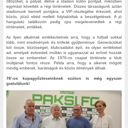
öltözőket, a pályát, illetve a stadion külön pontjait, miközben
egymást követték a régi történetek. Díszes társaságunk aztán
stadionunk kiemelt pontjára, a VIP-részlegébe érkezett, ahol
közös, jóízű ebéd mellett folytatódtak a beszélgetések. A jó
hangulatú találkozón pedig újra megelevenedtek a régi
történetek, emlékek.
Az ilyen alkalmak emlékeztetnek arra, hogy a futball sokkal
több, mint eredmények és trófeák gyűjteménye. Generációkat
köt össze, közösséget, klubcsaládot épít, és olyan emlékeket
ad, amelyek évtizedek múltán is ugyanazzal az erővel hozzák
össze az embereket. Az 1976-os csapat története a klub
múltjának fontos része. Példa arra, hogy a sikerek mögött
mindig emberek, barátságok és közös élmények állnak.
76'-os kupagyőzteseinknek ezúton is még egyszer
gratulálunk!