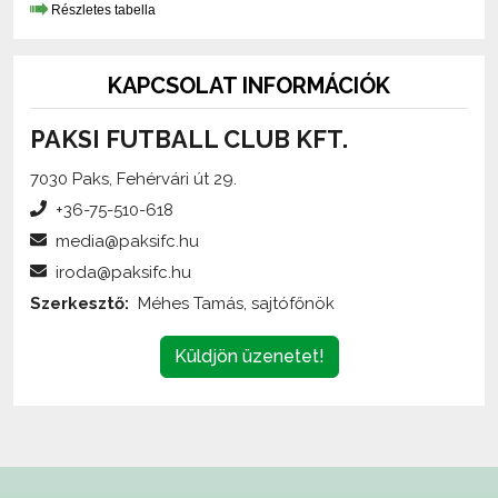
Részletes tabella
KAPCSOLAT INFORMÁCIÓK
PAKSI FUTBALL CLUB KFT.
7030 Paks, Fehérvári út 29.
+36-75-510-618
media@paksifc.hu
iroda@paksifc.hu
Szerkesztő:
Méhes Tamás, sajtófőnök
Küldjön üzenetet!