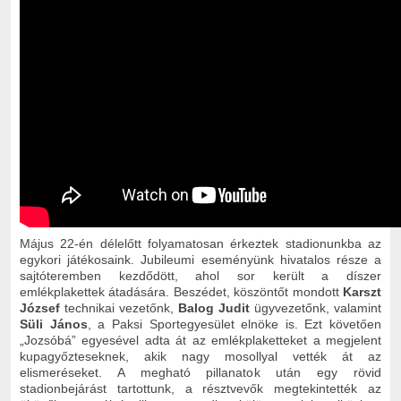
Május 22-én délelőtt folyamatosan érkeztek stadionunkba az
egykori játékosaink. Jubileumi eseményünk hivatalos része a
sajtóteremben kezdődött, ahol sor került a díszer
emlékplakettek átadására. Beszédet, köszöntőt mondott
Karszt
József
technikai vezetőnk,
Balog Judit
ügyvezetőnk, valamint
Süli János
, a Paksi Sportegyesület elnöke is. Ezt követően
„Jozsóbá” egyesével adta át az emlékplaketteket a megjelent
kupagyőzteseknek, akik nagy mosollyal vették át az
elismeréseket. A megható pillanatok után egy rövid
stadionbejárást tartottunk, a résztvevők megtekintették az