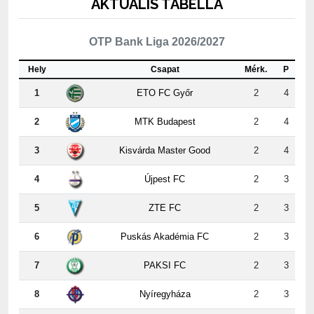
AKTUÁLIS TABELLA
OTP Bank Liga 2026/2027
Hely
Csapat
Mérk.
P
1
ETO FC Győr
2
4
2
MTK Budapest
2
4
3
Kisvárda Master Good
2
4
4
Újpest FC
2
3
5
ZTE FC
2
3
6
Puskás Akadémia FC
2
3
7
PAKSI FC
2
3
8
Nyíregyháza
2
3