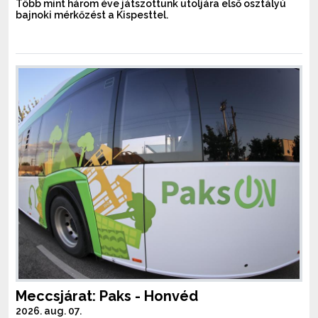
Több mint három éve játszottunk utoljára első osztályú
bajnoki mérkőzést a Kispesttel.
Meccsjárat: Paks - Honvéd
2026. aug. 07.