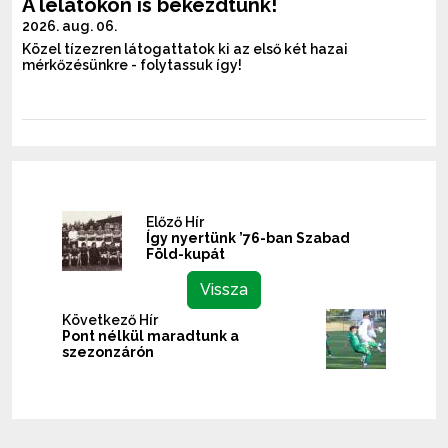
A lelátókon is bekezdtünk!
2026. aug. 06.
Közel tízezren látogattatok ki az első két hazai
mérkőzésünkre - folytassuk így!
Előző Hír
Így nyertünk ’76-ban Szabad
Föld-kupát
Vissza
Következő Hír
Pont nélkül maradtunk a
szezonzárón