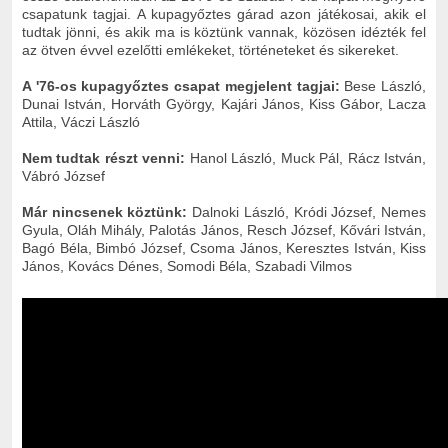
csapatunk tagjai. A kupagyőztes gárad azon játékosai, akik el
tudtak jönni, és akik ma is köztünk vannak, közösen idézték fel
az ötven évvel ezelőtti emlékeket, történeteket és sikereket.
A '76-os kupagyőztes csapat megjelent tagjai:
Bese László,
Dunai István, Horváth György, Kajári János, Kiss Gábor, Lacza
Attila, Váczi László
Nem tudtak részt venni:
Hanol László, Muck Pál, Rácz István,
Vábró József
Már nincsenek köztünk:
Dalnoki László, Kródi József, Nemes
Gyula, Oláh Mihály, Palotás János, Resch József, Kővári István,
Bagó Béla, Bimbó József, Csoma János, Keresztes István, Kiss
János, Kovács Dénes, Somodi Béla, Szabadi Vilmos