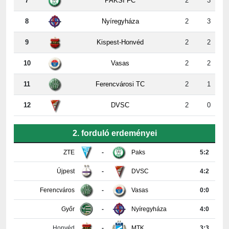
8
Nyíregyháza
2
3
9
Kispest-Honvéd
2
2
10
Vasas
2
2
11
Ferencvárosi TC
2
1
12
DVSC
2
0
2. forduló erdeményei
ZTE
-
Paks
5:2
Újpest
-
DVSC
4:2
Ferencváros
-
Vasas
0:0
Győr
-
Nyíregyháza
4:0
Honvéd
-
MTK
3:3
PAFC
-
Kisvárda
0:2