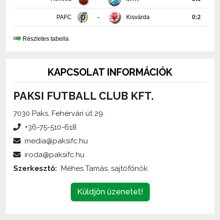
Részletes tabella
KAPCSOLAT INFORMÁCIÓK
PAKSI FUTBALL CLUB KFT.
7030 Paks, Fehérvári út 29.
+36-75-510-618
media@paksifc.hu
iroda@paksifc.hu
Szerkesztő:
Méhes Tamás, sajtófőnök
Küldjön üzenetet!