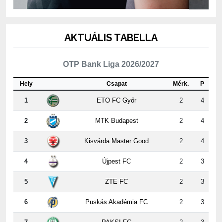
AKTUÁLIS TABELLA
OTP Bank Liga 2026/2027
Hely
Csapat
Mérk.
P
1
ETO FC Győr
2
4
2
MTK Budapest
2
4
3
Kisvárda Master Good
2
4
4
Újpest FC
2
3
5
ZTE FC
2
3
6
Puskás Akadémia FC
2
3
7
PAKSI FC
2
3