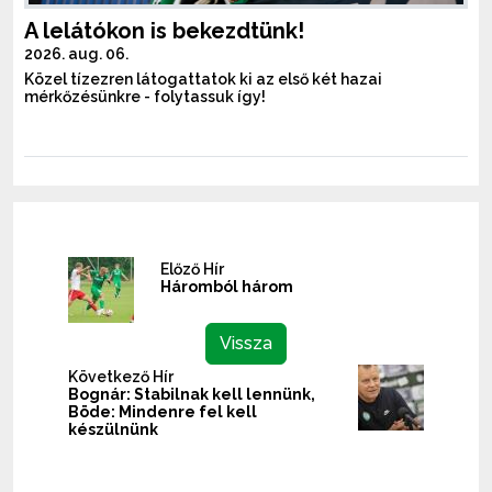
A lelátókon is bekezdtünk!
2026. aug. 06.
Közel tízezren látogattatok ki az első két hazai
mérkőzésünkre - folytassuk így!
Előző Hír
Háromból három
Vissza
Következő Hír
Bognár: Stabilnak kell lennünk,
Böde: Mindenre fel kell
készülnünk