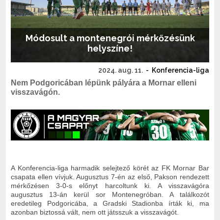
Módosult a montenegrói mérkőzésünk
helyszíne!
2024. aug. 11.
-
Konferencia-liga
Nem Podgoricában lépünk pályára a Mornar elleni
visszavágón.
A Konferencia-liga harmadik selejtező körét az FK Mornar Bar
csapata ellen vívjuk. Augusztus 7-én az első, Pakson rendezett
mérkőzésen 3-0-s előnyt harcoltunk ki. A visszavágóra
augusztus 13-án kerül sor Montenegróban. A találkozót
eredetileg Podgoricába, a Gradski Stadionba írták ki, ma
azonban biztossá vált, nem ott játsszuk a visszavágót.