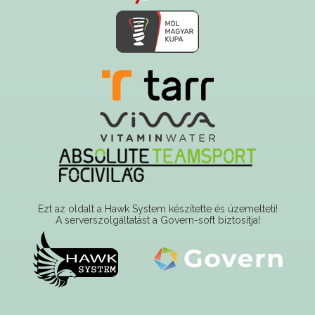
Ezt az oldalt a Hawk System készítette és üzemelteti!
A serverszolgáltatást a Govern-soft biztosítja!