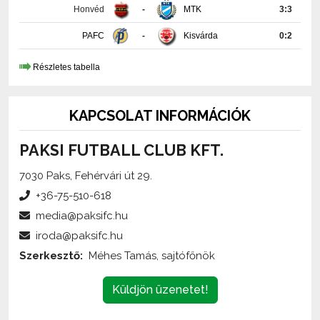
Honvéd
-
MTK
3:3
PAFC
-
Kisvárda
0:2
Részletes tabella
KAPCSOLAT INFORMÁCIÓK
PAKSI FUTBALL CLUB KFT.
7030 Paks, Fehérvári út 29.
+36-75-510-618
media@paksifc.hu
iroda@paksifc.hu
Szerkesztő:
Méhes Tamás, sajtófőnök
Küldjön üzenetet!