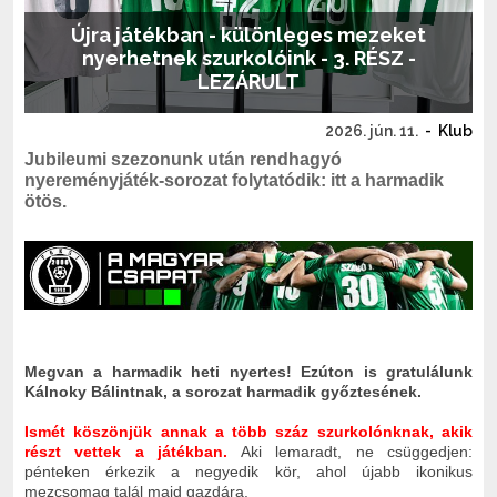
Újra játékban - különleges mezeket
nyerhetnek szurkolóink - 3. RÉSZ -
LEZÁRULT
2026. jún. 11.
-
Klub
Jubileumi szezonunk után rendhagyó
nyereményjáték-sorozat folytatódik: itt a harmadik
ötös.
Megvan a harmadik heti nyertes! Ezúton is gratulálunk
Kálnoky Bálintnak, a sorozat harmadik győztesének.
Ismét köszönjük annak a több száz szurkolónknak, akik
részt vettek a játékban.
Aki lemaradt, ne csüggedjen:
pénteken érkezik a negyedik kör, ahol újabb ikonikus
mezcsomag talál majd gazdára.