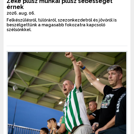
Zeke plusz munkái plusz sebességet
érnek
2026. aug. 06.
Felkészülésről, túlóráról, szezonkezdetről és jövőről is
beszélgettünk a magasabb fokozatra kapcsoló
szélsőnkkel.