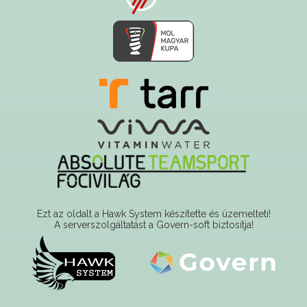
Ezt az oldalt a Hawk System készítette és üzemelteti!
A serverszolgáltatást a Govern-soft biztosítja!