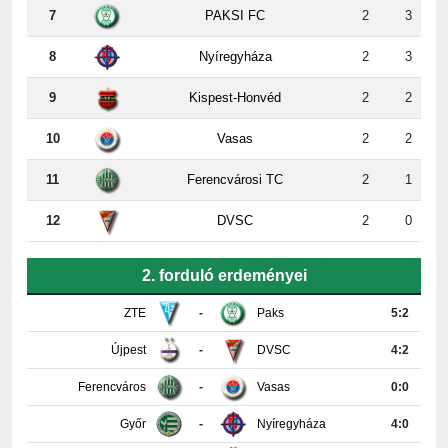
7
PAKSI FC
2
3
8
Nyíregyháza
2
3
9
Kispest-Honvéd
2
2
10
Vasas
2
2
11
Ferencvárosi TC
2
1
12
DVSC
2
0
2. forduló erdeményei
ZTE
-
Paks
5:2
Újpest
-
DVSC
4:2
Ferencváros
-
Vasas
0:0
Győr
-
Nyíregyháza
4:0