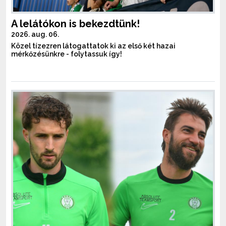
A lelátókon is bekezdtünk!
2026. aug. 06.
Közel tízezren látogattatok ki az első két hazai
mérkőzésünkre - folytassuk így!