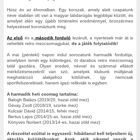
Húsz év az élvonalban. Egy korszak, amely alatt csapatunk
neve stabilan ott van a magyar labdarúgás legjobbjai között, és
amelyet idén egy újabb történelmi eredménnyel, bronzérmes
helyezéssel koronáztunk meg.
Az első
és a
második forduló
lezárult, a nyertesek már át is
vehették retro mezcsomagjukat,
de a játék folytatódik!
A mai (pénteki) napon indul sorozatunk harmadik fordulója,
amelyben ismét egy különleges, öt darabos retro mezcsomag
talál gazdára. Olyan eredeti, névvel és számmal ellátott
mérkőzésmezekről van szó, amelyek klubunk múltjának
meghatározó alakjaihoz kötődnek, így nemcsak
sportfelszerelések, hanem igazi relikviák is egyben.
A harmadik heti csomag tartalma:
Balogh Balázs (2019/20, hazai zöld mez)
Gévay Zsolt (2018/19, szürke mez)
Kulcsár Dávid (2014/15, fehér mez)
Bertus Lajos (2014/15-as, hazai zöld mez)
Könyves Norbert (2013/14-es, hazai zöld mez)
A részvétel ezúttal is egyszerű: hibátlanul kell teljesíteni új,
aktuális kvízjátékunkat.
Azok, akik sikerrel veszik a