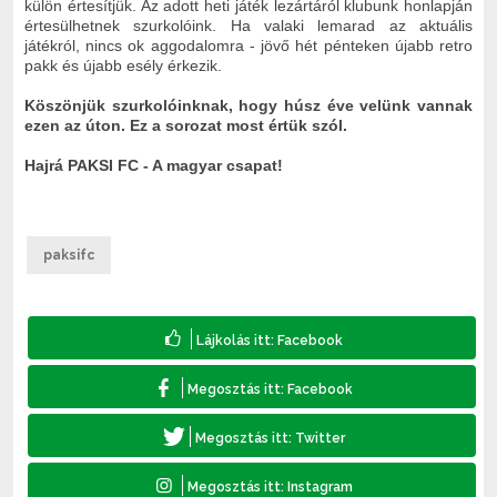
külön értesítjük. Az adott heti játék lezártáról klubunk honlapján
értesülhetnek szurkolóink. H
a valaki lemarad az aktuális
játékról, nincs ok aggodalomra - jövő hét pénteken újabb retro
pakk és újabb esély érkezik.
Köszönjük szurkolóinknak, hogy húsz éve velünk vannak
ezen az úton. Ez a sorozat most értük szól.
Hajrá PAKSI FC - A magyar csapat!
paksifc