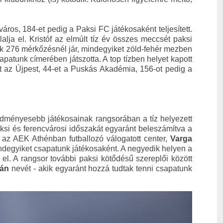
áros, 184-et pedig a Paksi FC játékosaként teljesített.
alja el. Kristóf az elmúlt tíz év összes meccsét paksi
k 276 mérkőzésnél jár, mindegyiket zöld-fehér mezben
patunk címerében játszotta. A top tízben helyet kapott
st az Újpest, 44-et a Puskás Akadémia, 156-ot pedig a
redményesebb játékosainak rangsorában a tíz helyezett
aksi és ferencvárosi időszakát egyaránt beleszámítva a
 az AEK Athénban futballozó válogatott center,
Varga
mindegyiket csapatunk játékosaként. A negyedik helyen a
 el. A rangsor további paksi kötődésű szereplői között
ván
nevét - akik egyaránt hozzá tudtak tenni csapatunk