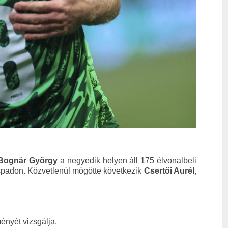
Bognár György
a negyedik helyen áll 175 élvonalbeli
ispadon. Közvetlenül mögötte következik
Csertői Aurél
,
ényét vizsgálja.