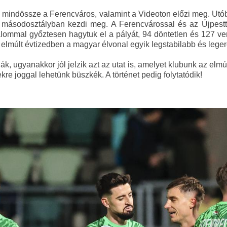
 mindössze a Ferencváros, valamint a Videoton előzi meg. Utób
 másodosztályban kezdi meg. A Ferencvárossal és az Újpesttel
lommal győztesen hagytuk el a pályát, 94 döntetlen és 127 ver
z elmúlt évtizedben a magyar élvonal egyik legstabilabb és leg
ák, ugyanakkor jól jelzik azt az utat is, amelyet klubunk az elm
re joggal lehetünk büszkék. A történet pedig folytatódik!