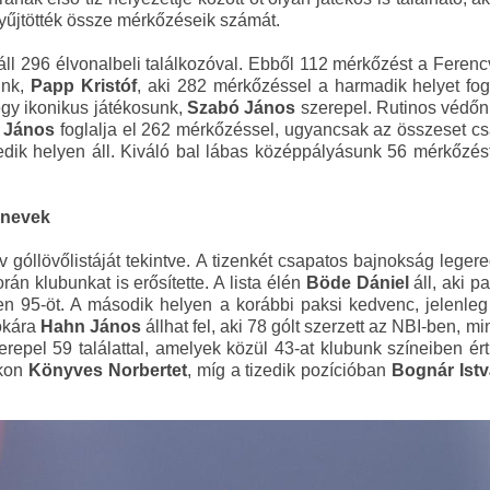
yűjtötték össze mérkőzéseik számát.
ll 296 élvonalbeli találkozóval. Ebből 112 mérkőzést a Ferencv
unk,
Papp Kristóf
, aki 282 mérkőzéssel a harmadik helyet fogl
egy ikonikus játékosunk,
Szabó János
szerepel. Rutinos védőn
 János
foglalja el 262 mérkőzéssel, ugyancsak az összeset csa
cedik helyen áll. Kiváló bal lábas középpályásunk 56 mérkőzé
i nevek
v góllövőlistáját tekintve. A tizenkét csapatos bajnokság lege
rán klubunkat is erősítette. A lista élén
Böde Dániel
áll, aki p
sen 95-öt. A második helyen a korábbi paksi kedvenc, jelenleg
fokára
Hahn János
állhat fel, aki 78 gólt szerzett az NBI-ben, 
repel 59 találattal, amelyek közül 43-at klubunk színeiben ért
ikon
Könyves Norbertet
, míg a tizedik pozícióban
Bognár Ist