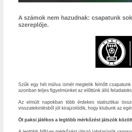
A számok nem hazudnak: csapatunk sok 
szereplője.
Szűk egy hét múlva ismét megtelik felnőtt csapatunk 
azonban teljes figyelmünket az előttünk álló feladatokr
Az elmúlt napokban több érdekes statisztikai össze
visszatekintésből jól kirajzolódik, hogy klubunk az eg
Öt paksi játékos a legtöbb mérkőzést játszók közöt
A legtöbb NBI-es mérkőzést játszó labdarúgók rangsorán