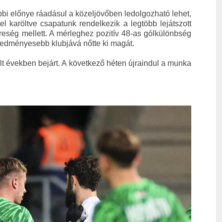
bi előnye ráadásul a közeljövőben ledolgozható lehet,
 karöltve csapatunk rendelkezik a legtöbb lejátszott
eség mellett. A mérleghez pozitív 48-as gólkülönbség
eredményesebb klubjává nőtte ki magát.
últ években bejárt. A következő héten újraindul a munka