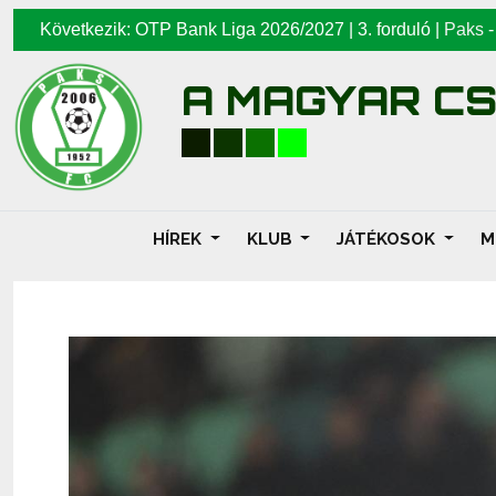
Következik: OTP Bank Liga 2026/2027 | 3. forduló |
Paks
A MAGYAR C
HÍREK
KLUB
JÁTÉKOSOK
M