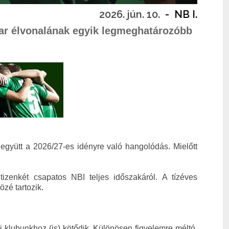
2026. jún. 10.
-
NB I.
ar élvonalának egyik legmeghatározóbb
 együtt a 2026/27-es idényre való hangolódás. Mielőtt
tizenkét csapatos NBI teljes időszakáról. A tízéves
özé tartozik.
ki klubunkhoz (is) kötődik. Különösen figyelemre méltó,