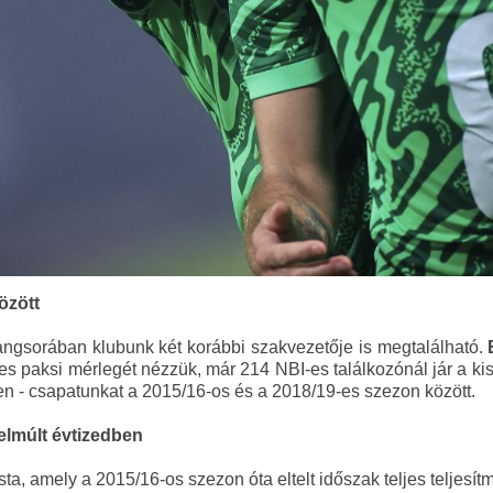
özött
ngsorában klubunk két korábbi szakvezetője is megtalálható.
jes paksi mérlegét nézzük, már 214 NBI-es találkozónál jár a k
ben - csapatunkat a 2015/16-os és a 2018/19-es szezon között.
elmúlt évtizedben
a, amely a 2015/16-os szezon óta eltelt időszak teljes teljesítm