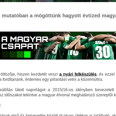
mutatóban a mögöttünk hagyott évtized magy
öltözője, hiszen kezdetét veszi
a nyári felkészülés
, és ezzel
a fordítanánk, érdemes egy pillantást vetni a közelmúltra.
állítás látott napvilágot a 2015/16-os idényben bevezetett 
ész időszakot tekintve a magyar élvonal meghatározó szereplői k
t
ak első tíz helyezettje között öt olyan játékos is található, a