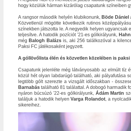
hogy közülük hárman kizárólag csapatunk színeiben g
A rangsor második helyén klubikonunk,
Böde Dániel
á
Közvetlenül mögötte következik rutinos középpályás
színekben játszotta le. A negyedik helyen ugyancsak 
teljesítve. A hatodik pozíciót '21-es gólkirályunk,
Hahn
még
Balogh Balázs
is, aki 256 találkozóval a kilen
Paksi FC játékosaként jegyzett.
A góllövőlista élén és közvetlen közelében is paks
Csapatunk jelenléte még látványosabb az elmúlt tíz é
közül hét olyan labdarúgó található, aki pályafutása so
legtöbb gólt szerezte a vizsgált időszakban - össze
Barnabás
található 81 találattal. A dobogó harmadik 
nyáron búcsúzó '22-es gólkirályunk,
Ádám Martin
sze
találjuk a hatodik helyen
Varga Rolandot
, a nyolcad
sikereihez.