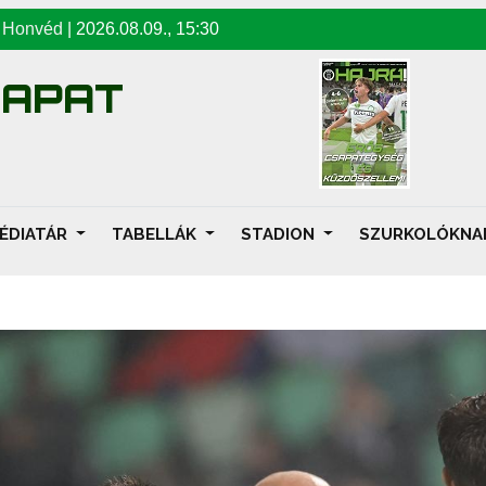
-
Honvéd
|
2026.08.09
.,
15:30
SAPAT
ÉDIATÁR
TABELLÁK
STADION
SZURKOLÓKN