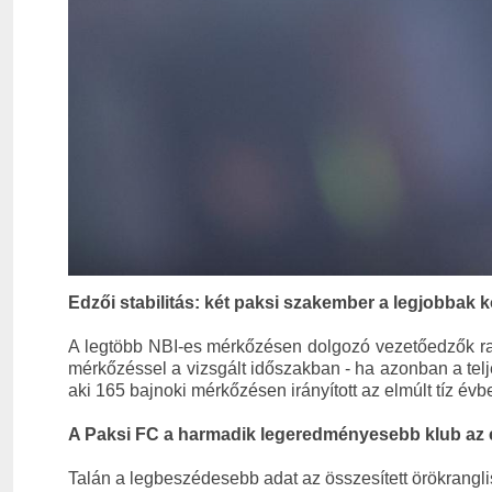
Edzői stabilitás: két paksi szakember a legjobbak k
A legtöbb NBI-es mérkőzésen dolgozó vezetőedzők ra
mérkőzéssel a vizsgált időszakban - ha azonban a tel
aki 165 bajnoki mérkőzésen irányított az elmúlt tíz év
A Paksi FC a harmadik legeredményesebb klub az 
Talán a legbeszédesebb adat az összesített örökranglist