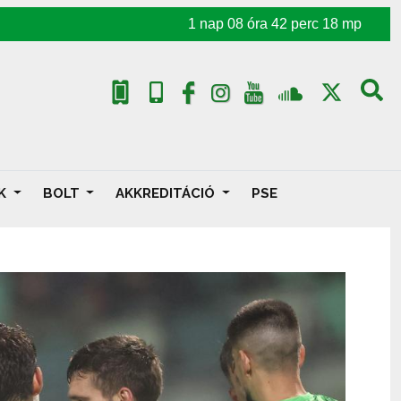
1
nap
08
óra
42
perc
16
mp
AK
BOLT
AKKREDITÁCIÓ
PSE