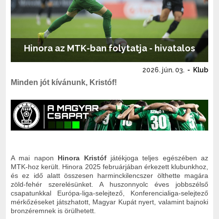
Hinora az MTK-ban folytatja - hivatalos
2026. jún. 03.
-
Klub
Minden jót kívánunk, Kristóf!
A mai napon
Hinora Kristóf
játékjoga teljes egészében az
MTK-hoz került. Hinora 2025 februárjában érkezett klubunkhoz,
és ez idő alatt összesen harminckilencszer ölthette magára
zöld-fehér szerelésünket. A huszonnyolc éves jobbszélső
csapatunkkal Európa-liga-selejtező, Konferencialiga-selejtező
mérkőzéseket játszhatott, Magyar Kupát nyert, valamint bajnoki
bronzéremnek is örülhetett.