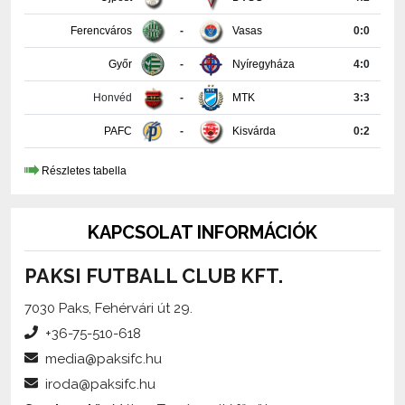
Ferencváros
-
Vasas
0:0
Győr
-
Nyíregyháza
4:0
Honvéd
-
MTK
3:3
PAFC
-
Kisvárda
0:2
Részletes tabella
KAPCSOLAT INFORMÁCIÓK
PAKSI FUTBALL CLUB KFT.
7030 Paks, Fehérvári út 29.
+36-75-510-618
media@paksifc.hu
iroda@paksifc.hu