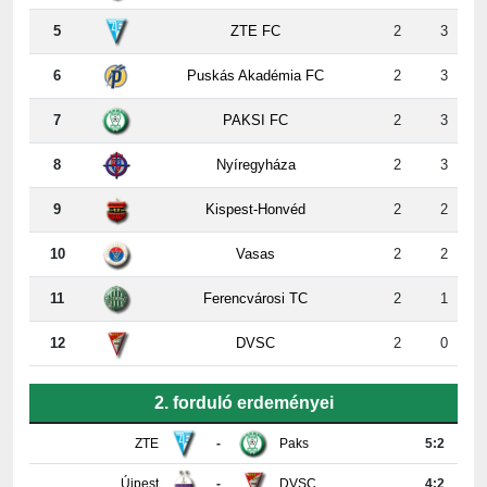
5
ZTE FC
2
3
6
Puskás Akadémia FC
2
3
7
PAKSI FC
2
3
8
Nyíregyháza
2
3
9
Kispest-Honvéd
2
2
10
Vasas
2
2
11
Ferencvárosi TC
2
1
12
DVSC
2
0
2. forduló erdeményei
ZTE
-
Paks
5:2
Újpest
-
DVSC
4:2