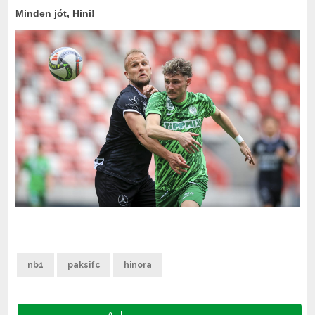
Minden jót, Hini!
nb1
paksifc
hinora