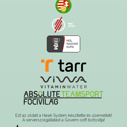
Ezt az oldalt a Hawk System készítette és üzemelteti!
A serverszolgáltatást a Govern-soft biztosítja!