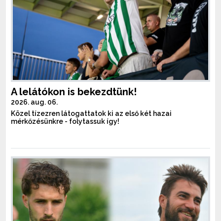
A lelátókon is bekezdtünk!
2026. aug. 06.
Közel tízezren látogattatok ki az első két hazai
mérkőzésünkre - folytassuk így!