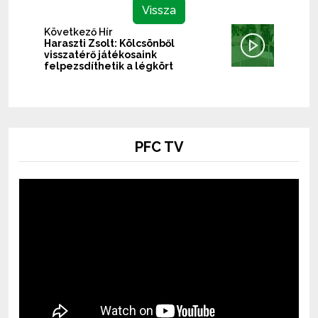
Vissza
Következő Hír
Haraszti Zsolt: Kölcsönből
visszatérő játékosaink
felpezsdíthetik a légkört
PFC TV