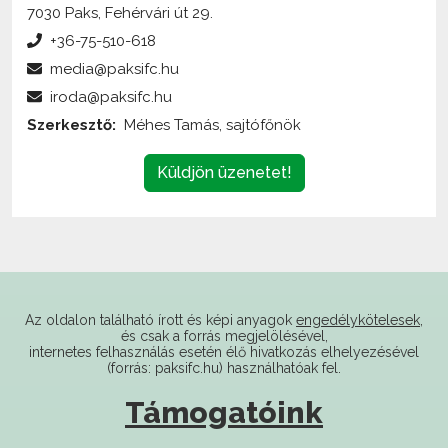
+36-75-510-618
media@paksifc.hu
iroda@paksifc.hu
Szerkesztő:
Méhes Tamás, sajtófőnök
Küldjön üzenetet!
Az oldalon található írott és képi anyagok
engedélykötelesek
,
és csak a forrás megjelölésével,
internetes felhasználás esetén élő hivatkozás elhelyezésével
(forrás: paksifc.hu) használhatóak fel.
Támogatóink