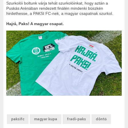
Szurkolói boltunk várja tehát szurkolóinkat, hogy aztán a
Puskás Arénában rendezett finálén mindenki büszkén
hirdethesse, a PAKSI FC-nek, a magyar csapatnak szurkol.
Hajrá, Paks! A magyar csapat.
paksifc
magyar kupa
fradi-paks
döntő