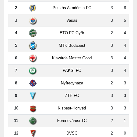
3
Vasas
3
5
4
ETO FC Győr
2
4
5
MTK Budapest
3
4
6
Kisvárda Master Good
3
4
7
PAKSI FC
3
4
8
Nyíregyháza
2
3
9
ZTE FC
3
3
10
Kispest-Honvéd
3
3
11
Ferencvárosi TC
2
1
12
DVSC
2
0