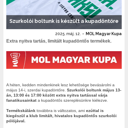
Szurkolói boltunk is készült a kupadöntőre
2025. máj. 12.
-
MOL Magyar Kupa
Extra nyitva tartás, limitált kupadöntős termékek.
A héten, kedden mindenkinek lesz lehetősége bevásárolni a
május 14-i, szerdai kupadöntőre.
Szurkolói boltunk május 13-
án, 13:00 és 17:00 között extra nyitva tartással várja
fanatikusainkat
a kupadöntős szereplésünkre kiélezve.
Termékskálánk
továbbra is változatos, ami
ezúttal is
kiegészül a klub limitált, hivatalos kupadöntős szurkolói
pólójával.