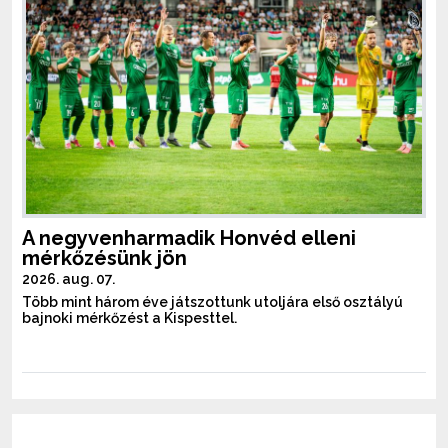
A negyvenharmadik Honvéd elleni
mérkőzésünk jön
2026. aug. 07.
Több mint három éve játszottunk utoljára első osztályú
bajnoki mérkőzést a Kispesttel.