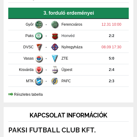
3. forduló erdeményei
Győr
-
Ferencváros
12.31 10:00
Paks
-
Honvéd
2:2
DVSC
-
Nyíregyháza
08.09 17:30
Vasas
-
ZTE
5:0
Kisvárda
-
Újpest
2:4
MTK
-
PAFC
2:3
Részletes tabella
KAPCSOLAT INFORMÁCIÓK
PAKSI FUTBALL CLUB KFT.
7030 Paks, Fehérvári út 29.