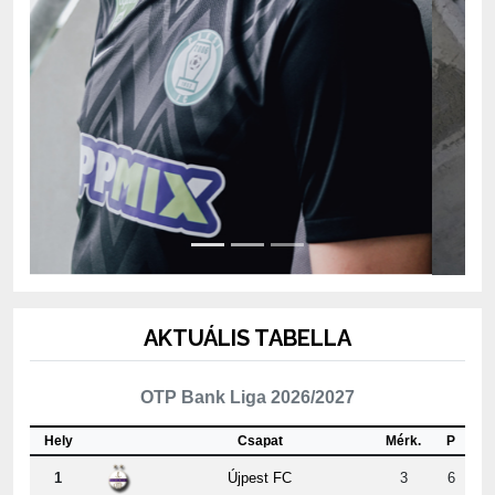
AKTUÁLIS TABELLA
OTP Bank Liga 2026/2027
Hely
Csapat
Mérk.
P
1
Újpest FC
3
6
2
Puskás Akadémia FC
3
6