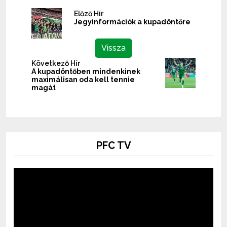
Előző Hír
Jegyinformációk a kupadöntőre
Vissza
Következő Hír
A kupadöntőben mindenkinek
maximálisan oda kell tennie
magát
PFC TV