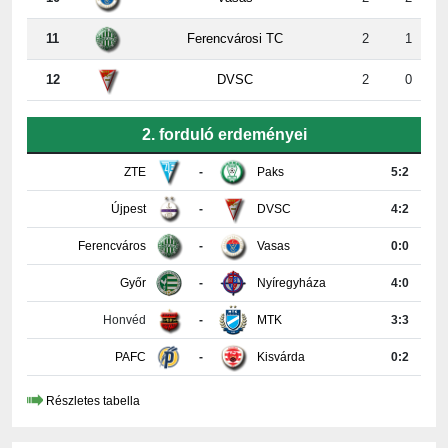
11
Ferencvárosi TC
2
1
12
DVSC
2
0
2. forduló erdeményei
ZTE
-
Paks
5:2
Újpest
-
DVSC
4:2
Ferencváros
-
Vasas
0:0
Győr
-
Nyíregyháza
4:0
Honvéd
-
MTK
3:3
PAFC
-
Kisvárda
0:2
Részletes tabella