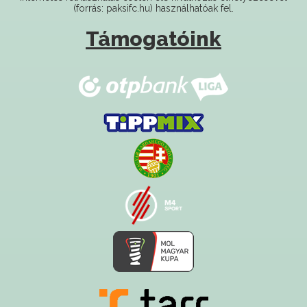
(forrás: paksifc.hu) használhatóak fel.
Támogatóink