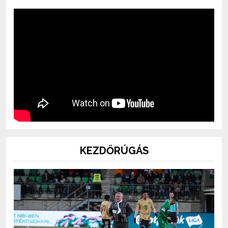
KEZDŐRÚGÁS
Previous
Next