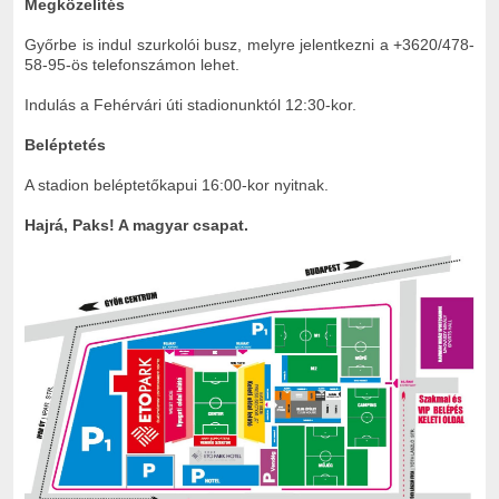
Megközelítés
Győrbe is indul szurkolói busz, melyre jelentkezni a +3620/478-
58-95-ös telefonszámon lehet.
Indulás a Fehérvári úti stadionunktól 12:30-kor.
Beléptetés
A stadion beléptetőkapui 16:00-kor nyitnak.
Hajrá, Paks! A magyar csapat.