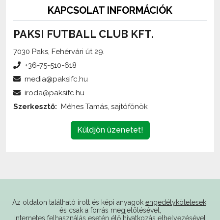
KAPCSOLAT INFORMÁCIÓK
PAKSI FUTBALL CLUB KFT.
7030 Paks, Fehérvári út 29.
+36-75-510-618
media@paksifc.hu
iroda@paksifc.hu
Szerkesztő:
Méhes Tamás, sajtófőnök
Küldjön üzenetet!
Az oldalon található írott és képi anyagok
engedélykötelesek
,
és csak a forrás megjelölésével,
internetes felhasználás esetén élő hivatkozás elhelyezésével