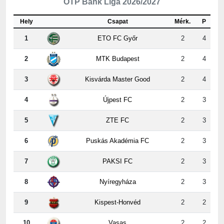
OTP Bank Liga 2026/2027
Hely
Csapat
Mérk.
P
1
ETO FC Győr
2
4
2
MTK Budapest
2
4
3
Kisvárda Master Good
2
4
4
Újpest FC
2
3
5
ZTE FC
2
3
6
Puskás Akadémia FC
2
3
7
PAKSI FC
2
3
8
Nyíregyháza
2
3
9
Kispest-Honvéd
2
2
10
Vasas
2
2