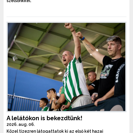
szélsőnkkel.
A lelátókon is bekezdtünk!
2026. aug. 06.
Közel tízezren látogattatok ki az első két hazai