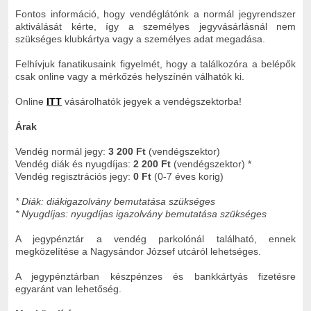
Fontos információ, hogy vendéglátónk a normál jegyrendszer
aktiválását kérte, így a személyes jegyvásárlásnál nem
szükséges klubkártya vagy a személyes adat megadása.
Felhívjuk fanatikusaink figyelmét, hogy a találkozóra a belépők
csak online vagy a mérkőzés helyszínén válhatók ki.
Online
ITT
vásárolhatók jegyek a vendégszektorba!
Árak
Vendég normál jegy:
3 200 Ft
(vendégszektor)
Vendég diák és nyugdíjas:
2 200 Ft
(vendégszektor) *
Vendég regisztrációs jegy:
0 Ft
(0-7 éves korig)
* Diák: diákigazolvány bemutatása szükséges
* Nyugdíjas: nyugdíjas igazolvány bemutatása szükséges
A jegypénztár a vendég parkolónál található, ennek
megközelítése a Nagysándor József utcáról lehetséges.
A jegypénztárban készpénzes és bankkártyás fizetésre
egyaránt van lehetőség.