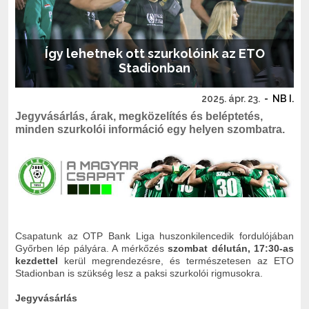
Így lehetnek ott szurkolóink az ETO
Stadionban
2025. ápr. 23.
-
NB I.
Jegyvásárlás, árak, megközelítés és beléptetés,
minden szurkolói információ egy helyen szombatra.
Csapatunk az OTP Bank Liga huszonkilencedik fordulójában
Győrben lép pályára. A mérkőzés
szombat délután, 17:30-as
kezdettel
kerül megrendezésre, és természetesen az ETO
Stadionban is szükség lesz a paksi szurkolói rigmusokra.
Jegyvásárlás