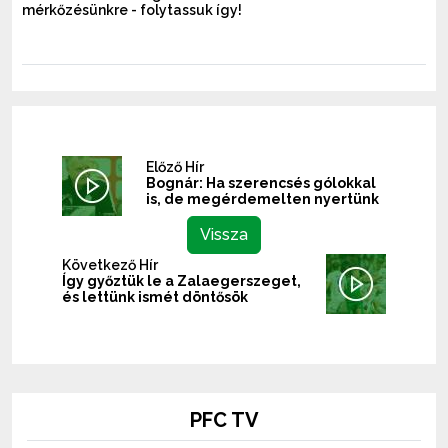
mérkőzésünkre - folytassuk így!
Előző Hír
Bognár: Ha szerencsés gólokkal
is, de megérdemelten nyertünk
Vissza
Következő Hír
Így győztük le a Zalaegerszeget,
és lettünk ismét döntősök
PFC TV