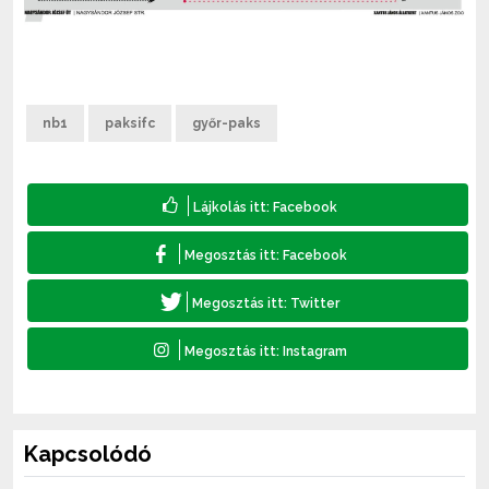
nb1
paksifc
győr-paks
Kapcsolódó