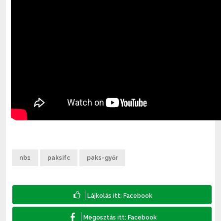
nb1
paksifc
paks-győr