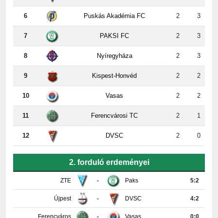
6
Puskás Akadémia FC
2
3
7
PAKSI FC
2
3
8
Nyíregyháza
2
3
9
Kispest-Honvéd
2
2
10
Vasas
2
2
11
Ferencvárosi TC
2
1
12
DVSC
2
0
2. forduló erdeményei
ZTE
-
Paks
5:2
Újpest
-
DVSC
4:2
Ferencváros
-
Vasas
0:0