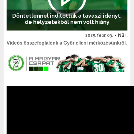
Döntetlennel indítottuk a tavaszi idényt,
de helyzetekből nem volt hiány
2025. febr. 03.
-
NB I.
Videós összefoglalónk a Győr elleni mérkőzésünkről.