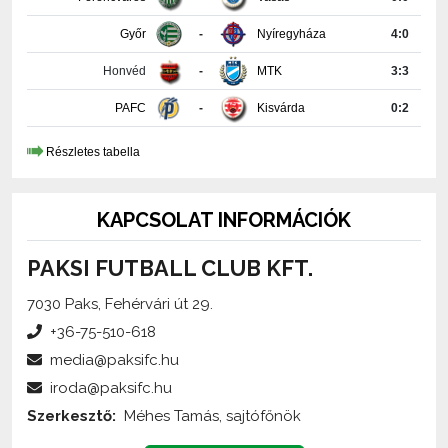
Győr
-
Nyíregyháza
4:0
Honvéd
-
MTK
3:3
PAFC
-
Kisvárda
0:2
Részletes tabella
KAPCSOLAT INFORMÁCIÓK
PAKSI FUTBALL CLUB KFT.
7030 Paks, Fehérvári út 29.
+36-75-510-618
media@paksifc.hu
iroda@paksifc.hu
Szerkesztő:
Méhes Tamás, sajtófőnök