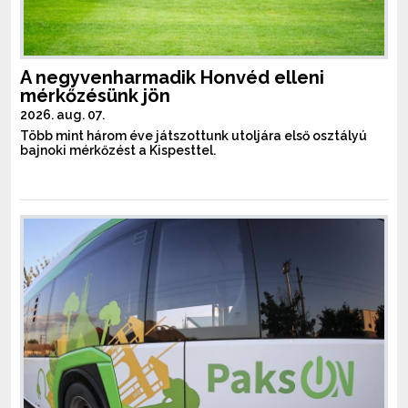
A negyvenharmadik Honvéd elleni
mérkőzésünk jön
2026. aug. 07.
Több mint három éve játszottunk utoljára első osztályú
bajnoki mérkőzést a Kispesttel.