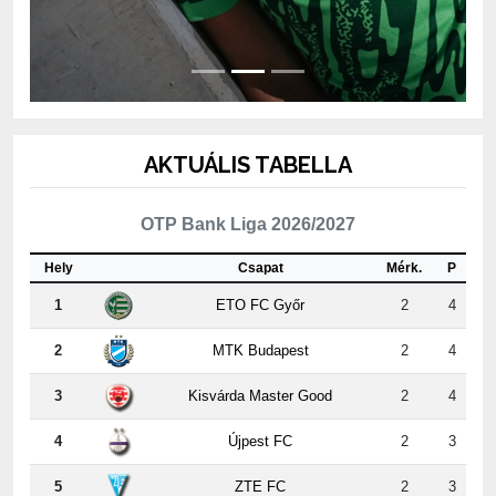
AKTUÁLIS TABELLA
OTP Bank Liga 2026/2027
Hely
Csapat
Mérk.
P
1
ETO FC Győr
2
4
2
MTK Budapest
2
4
3
Kisvárda Master Good
2
4
4
Újpest FC
2
3
5
ZTE FC
2
3