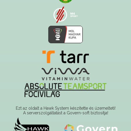
Ezt az oldalt a Hawk System készítette és üzemelteti!
A serverszolgáltatást a Govern-soft biztosítja!