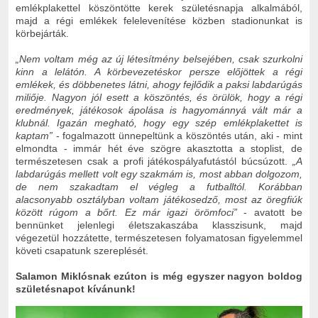
emlékplakettel köszöntötte kerek születésnapja alkalmából,
majd a régi emlékek felelevenítése közben stadionunkat is
körbejárták.
„Nem voltam még az új létesítmény belsejében, csak szurkolni
kinn a lelátón. A körbevezetéskor persze előjöttek a régi
emlékek, és döbbenetes látni, ahogy fejlődik a paksi labdarúgás
miliője. Nagyon jól esett a köszöntés, és örülök, hogy a régi
eredmények, játékosok ápolása is hagyománnyá vált már a
klubnál. Igazán megható, hogy egy szép emlékplakettet is
kaptam”
- fogalmazott ünnepeltünk a köszöntés után, aki - mint
elmondta - immár hét éve szögre akasztotta a stoplist, de
természetesen csak a profi játékospályafutástól búcsúzott.
„A
labdarúgás mellett volt egy szakmám is, most abban dolgozom,
de nem szakadtam el végleg a futballtól. Korábban
alacsonyabb osztályban voltam játékosedző, most az öregfiúk
között rúgom a bőrt. Ez már igazi örömfoci”
- avatott be
bennünket jelenlegi életszakaszába klasszisunk, majd
végezetül hozzátette, természetesen folyamatosan figyelemmel
követi csapatunk szereplését.
Salamon Miklósnak ezúton is még egyszer nagyon boldog
születésnapot kívánunk!