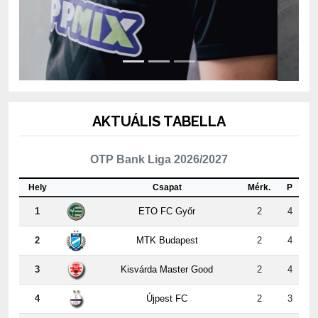
AKTUÁLIS TABELLA
OTP Bank Liga 2026/2027
Hely
Csapat
Mérk.
P
1
ETO FC Győr
2
4
2
MTK Budapest
2
4
3
Kisvárda Master Good
2
4
4
Újpest FC
2
3
5
ZTE FC
2
3