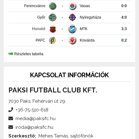
Győr
-
Nyíregyháza
4:0
Honvéd
-
MTK
3:3
PAFC
-
Kisvárda
0:2
Részletes tabella
KAPCSOLAT INFORMÁCIÓK
PAKSI FUTBALL CLUB KFT.
7030 Paks, Fehérvári út 29.
+36-75-510-618
media@paksifc.hu
iroda@paksifc.hu
Szerkesztő:
Méhes Tamás, sajtófőnök
Küldjön üzenetet!