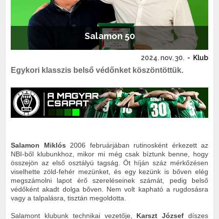
Salamon 50
2024. nov. 30.
-
Klub
Egykori klasszis belső védőnket köszöntöttük.
Salamon Miklós
2006 februárjában rutinosként érkezett az
NBI-ből klubunkhoz, mikor mi még csak bíztunk benne, hogy
összejön az első osztályú tagság. Öt híján száz mérkőzésen
viselhette zöld-fehér mezünket, és egy kezünk is bőven elég
megszámolni lapot érő szereléseinek számát, pedig belső
védőként akadt dolga bőven. Nem volt kapható a rugdosásra
vagy a talpalásra, tisztán megoldotta.
Salamont klubunk technikai vezetője,
Karszt József
díszes