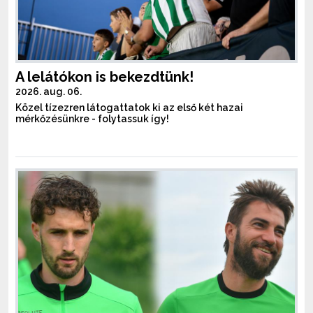
A lelátókon is bekezdtünk!
2026. aug. 06.
Közel tízezren látogattatok ki az első két hazai
mérkőzésünkre - folytassuk így!