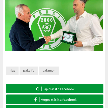
nb1
paksifc
salamon