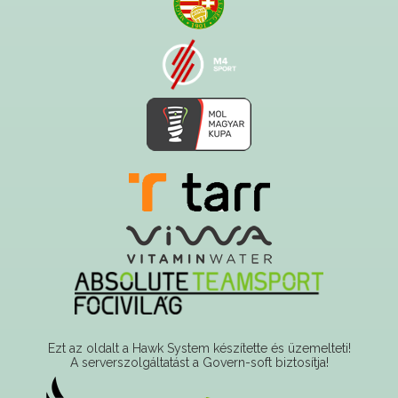
Ezt az oldalt a Hawk System készítette és üzemelteti!
A serverszolgáltatást a Govern-soft biztosítja!