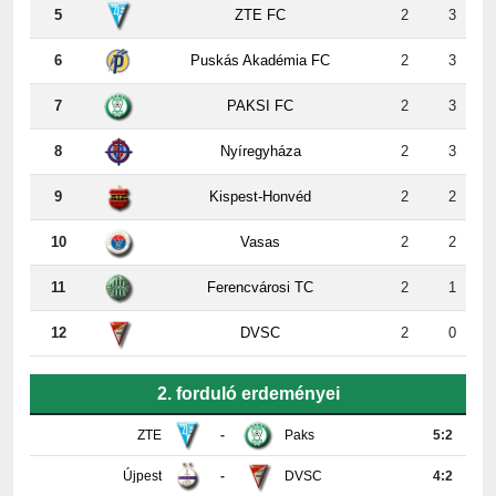
6
Puskás Akadémia FC
2
3
7
PAKSI FC
2
3
8
Nyíregyháza
2
3
9
Kispest-Honvéd
2
2
10
Vasas
2
2
11
Ferencvárosi TC
2
1
12
DVSC
2
0
2. forduló erdeményei
ZTE
-
Paks
5:2
Újpest
-
DVSC
4:2
Ferencváros
-
Vasas
0:0