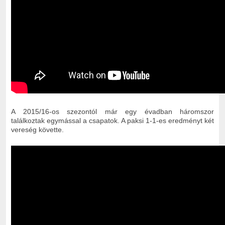
A 2015/16-os szezontól már egy évadban háromszor
találkoztak egymással a csapatok. A paksi 1-1-es eredményt két
vereség követte.