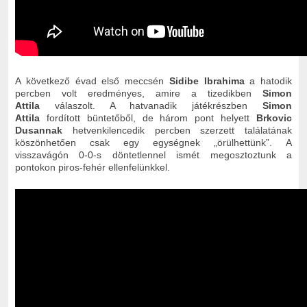
A következő évad első meccsén
Sidibe Ibrahima
a hatodik
percben volt eredményes, amire a tizedikben
Simon
Attila
válaszolt. A hatvanadik játékrészben
Simon
Attila
fordított büntetőből, de három pont helyett
Brkovic
Dusannak
hetvenkilencedik percben szerzett találatának
köszönhetően csak egy egységnek „örülhettünk”.
A
visszavágón 0-0-s döntetlennel ismét megosztoztunk a
pontokon piros-fehér ellenfelünkkel.