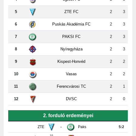
5
ZTE FC
2
3
6
Puskás Akadémia FC
2
3
7
PAKSI FC
2
3
8
Nyíregyháza
2
3
9
Kispest-Honvéd
2
2
10
Vasas
2
2
11
Ferencvárosi TC
2
1
12
DVSC
2
0
2. forduló erdeményei
ZTE
-
Paks
5:2