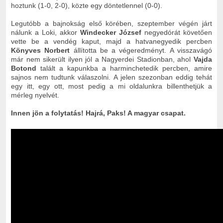
hoztunk (1-0, 2-0), közte egy döntetlennel (0-0).
Legutóbb a bajnokság első körében, szeptember végén járt
nálunk a Loki, akkor
Windecker József
negyedórát követően
vette be a vendég kaput, majd a hatvanegyedik percben
Könyves Norbert
állította be a végeredményt. A visszavágó
már nem sikerült ilyen jól a Nagyerdei Stadionban, ahol
Vajda
Botond
talált a kapunkba a harminchetedik percben, amire
sajnos nem tudtunk válaszolni. A jelen szezonban eddig tehát
egy itt, egy ott, most pedig a mi oldalunkra billenthetjük a
mérleg nyelvét.
Innen jön a folytatás!
Hajrá, Paks! A magyar csapat.