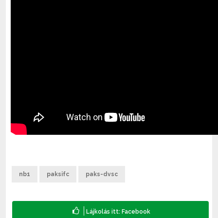
nb1
paksifc
paks-dvsc