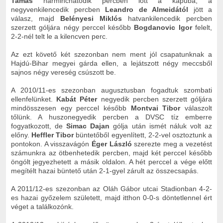
Tamás
harminchatodik percben lőtt a kapuba, a
negyvenkilencedik percben
Leandro de Almeidától
jött a
válasz, majd
Belényesi Miklós
hatvankilencedik percben
szerzett góljára négy perccel később
Bogdanovic Igor
felelt,
2-2-nél telt le a kilencven perc.
Az ezt követő két szezonban nem ment jól csapatunknak a
Hajdú-Bihar megyei gárda ellen, a lejátszott négy meccsből
sajnos négy vereség csúszott be.
A 2010/11-es szezonban augusztusban fogadtuk szombati
ellenfelünket.
Kabát Péter
negyedik percben szerzett góljára
mindösszesen egy perccel később
Montvai Tibor
válaszolt
tőlünk. A huszonegyedik percben a DVSC tíz emberre
fogyatkozott, de
Simac Dajan
gólja után ismét náluk volt az
előny.
Heffler Tibor
büntetőből egyenlített, 2-2-vel osztoztunk a
pontokon. A visszavágón
Éger László
szerezte meg a vezetést
számunkra az ötbenhetedik percben, majd két perccel később
öngólt jegyezhetett a másik oldalon. A hét perccel a vége előtt
megítélt hazai büntető után 2-1-gyel zárult az összecsapás.
A 2011/12-es szezonban az Oláh Gábor utcai Stadionban 4-2-
es hazai győzelem született, majd itthon 0-0-s döntetlennel ért
véget a találkozónk.