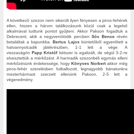
A következő szezon nem sikerült ilyen fényesen a piros-fehérek
ellen, hiszen a három találkozásunk közül csak a legelső
alkalmával tudtunk pontot gyűjteni. Akkor Pakson fogadtuk a
Debrecent, akik a negyvenötödik percben
Sós Bence
révén
betaláltak a kapunkba.
Bertus Lajos
büntetőből egyenlített a
hatvannyolcadik játékrészben, 1-1 lett a vége. A
visszavágón
Papp Kristóf
kétszer is egalizált, de végül 3-2-re
elvesztettük a mérkőzést. A harmadik szezonbéli egymás elleni
mérkőzésünk érdekessége, hogy
Könyves Norbert
akkor még
piros-fehér szerelésben futballozott, legnagyobb bánatunkra
mesterhármast szerzett ellenünk Pakson, 2-5 lett a
végeredmény.