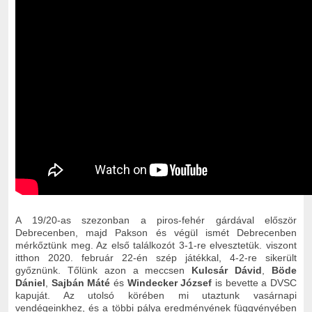
A 19/20-as szezonban a piros-fehér gárdával először
Debrecenben, majd Pakson és végül ismét Debrecenben
mérkőztünk meg. Az első találkozót 3-1-re elvesztetük. viszont
itthon 2020. február 22-én szép játékkal, 4-2-re sikerült
győznünk. Tőlünk azon a meccsen
Kulcsár Dávid
,
Böde
Dániel
,
Sajbán Máté
és
Windecker József
is bevette a DVSC
kapuját. Az utolsó körében mi utaztunk vasárnapi
vendégeinkhez, és a többi pálya eredményének függvényében