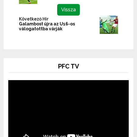
Vissza
Következő Hír
Galambost újra az U16-os
válogatottba várják
PFC TV