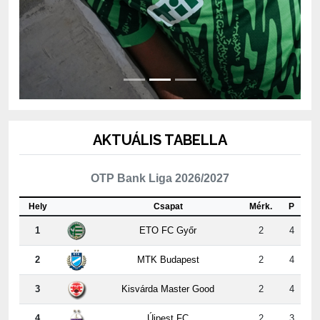
AKTUÁLIS TABELLA
OTP Bank Liga 2026/2027
Hely
Csapat
Mérk.
P
1
ETO FC Győr
2
4
2
MTK Budapest
2
4
3
Kisvárda Master Good
2
4
4
Újpest FC
2
3