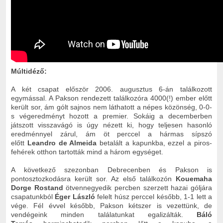
Múltidéző:
A két csapat először 2006. augusztus 6-án találkozott
egymással. A Pakson rendezett találkozóra 4000(!) ember előtt
került sor, ám gólt sajnos nem láthatott a népes közönség, 0-0-
s végeredményt hozott a premier. Sokáig a decemberben
játszott visszavágó is úgy nézett ki, hogy teljesen hasonló
eredménnyel zárul, ám öt perccel a hármas sípszó
előtt
Leandro de Almeida
betalált a kapunkba, ezzel a piros-
fehérek otthon tartották mind a három egységet.
A következő szezonban Debrecenben és Pakson is
pontosztozkodásra került sor. Az első találkozón
Kouemaha
Dorge Rostand
ötvennegyedik percben szerzett hazai góljára
csapatunkból
Éger László
felelt húsz perccel később, 1-1 lett a
vége. Fél évvel később, Pakson kétszer is vezettünk, de
vendégeink minden találatunkat egalizálták.
Báló