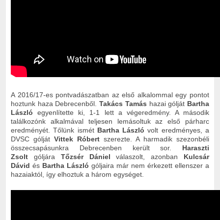
A 2016/17-es pontvadászatban az első alkalommal egy pontot
hoztunk haza Debrecenből.
Takács Tamás
hazai gólját
Bartha
László
egyenlítette ki, 1-1 lett a végeredmény. A második
találkozónk alkalmával teljesen lemásoltuk az első párharc
eredményét. Tőlünk ismét
Bartha László
volt eredményes, a
DVSC gólját
Vittek Róbert
szerezte. A harmadik szezonbéli
összecsapásunkra Debrecenben került sor.
Haraszti
Zsolt
góljára
Tőzsér Dániel
válaszolt, azonban
Kulcsár
Dávid
és
Bartha László
góljaira már nem érkezett ellenszer a
hazaiaktól, így elhoztuk a három egységet.