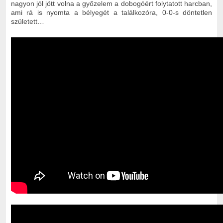
nagyon jól jött volna a győzelem a dobogóért folytatott harcban,
ami rá is nyomta a bélyegét a találkozóra, 0-0-s döntetlen
született…