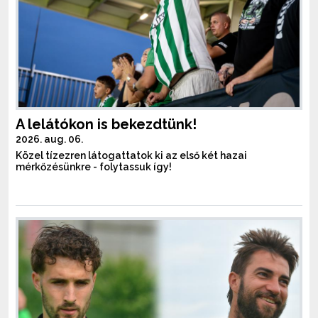
A lelátókon is bekezdtünk!
2026. aug. 06.
Közel tízezren látogattatok ki az első két hazai
mérkőzésünkre - folytassuk így!