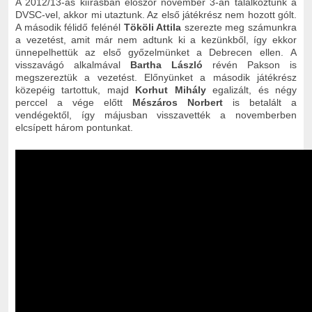
A 2012/13-as kiírásban először november 3-án találkoztunk a
DVSC-vel, akkor mi utaztunk. Az első játékrész nem hozott gólt.
A második félidő felénél
Tököli Attila
szerezte meg számunkra
a vezetést, amit már nem adtunk ki a kezünkből, így ekkor
ünnepelhettük az első győzelmünket a Debrecen ellen.
A
visszavágó alkalmával
Bartha László
révén Pakson is
megszereztük a vezetést. Előnyünket a második játékrész
közepéig tartottuk, majd
Korhut Mihály
egalizált, és négy
perccel a vége előtt
Mészáros Norbert
is betalált a
vendégektől, így májusban visszavették a novemberben
elcsípett három pontunkat.