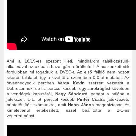
Ami a 18/19-es szezont illeti, mindhárom találkozásunk
alkalmával az aktuális hazai gárda örülhetett. A huszonkettedik
fordulóban mi fogadtuk a DVSC-t. Az első félidő nem hozott
sikeres találatot, így a kivetítő a szünetben 0-0-át mutatott. Az
ötvennegyedik percben
Varga Kevin
szerzett vezetést a
Debrecennek, de tíz perccel később, egy sarokrúgást követően
a vendégek kapusáról,
Nagy Sándorról
pattant a hálóba a
játékszer, 1-1. öt perccel később
Pintér Csaba
játékvezető
büntetőt ítélt számunkra, amit
Hahn János
magabiztosan és
kíméletlenül értékesített, ezzel beállította a 2-1-es
végeredményt.