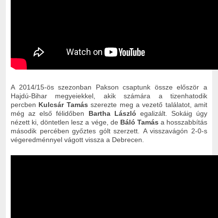
A 2014/15-ös szezonban Pakson csaptunk össze először a
Hajdú-Bihar megyeiekkel, akik számára a tizenhatodik
percben
Kulcsár Tamás
szerezte meg a vezető találatot, amit
még az első félidőben
Bartha László
egalizált. Sokáig úgy
nézett ki, döntetlen lesz a vége, de
Báló Tamás
a hosszabbítás
második percében győztes gólt szerzett.
A visszavágón 2-0-s
végeredménnyel vágott vissza a Debrecen.