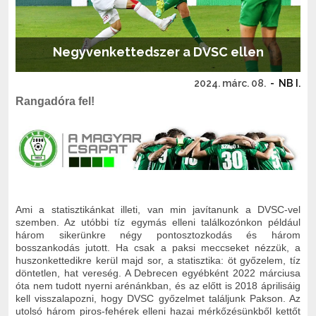
Negyvenkettedszer a DVSC ellen
2024. márc. 08.
-
NB I.
Rangadóra fel!
Ami a statisztikánkat illeti, van min javítanunk a DVSC-vel
szemben. Az utóbbi tíz egymás elleni találkozónkon például
három sikerünkre négy pontosztozkodás és három
bosszankodás jutott. Ha csak a paksi meccseket nézzük, a
huszonkettedikre kerül majd sor, a statisztika: öt győzelem, tíz
döntetlen, hat vereség. A Debrecen egyébként 2022 márciusa
óta nem tudott nyerni arénánkban, és az előtt is 2018 áprilisáig
kell visszalapozni, hogy DVSC győzelmet találjunk Pakson. Az
utolsó három piros-fehérek elleni hazai mérkőzésünkből kettőt