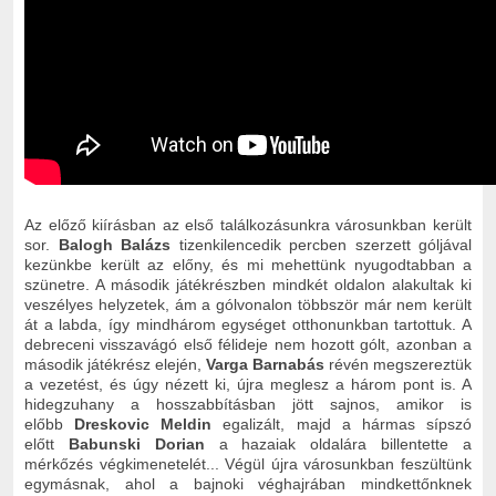
Az előző kiírásban az
első találkozásunkra városunkban került
sor.
Balogh Balázs
tizenkilencedik percben szerzett góljával
kezünkbe került az előny, és mi mehettünk nyugodtabban a
szünetre. A második játékrészben mindkét oldalon alakultak ki
veszélyes helyzetek, ám a gólvonalon többször már nem került
át a labda, így mindhárom egységet otthonunkban tartottuk. A
debreceni visszavágó első félideje nem hozott gólt, azonban a
második játékrész elején,
Varga Barnabás
révén megszereztük
a vezetést, és úgy nézett ki, újra meglesz a három pont is. A
hidegzuhany a hosszabbításban jött sajnos, amikor is
előbb
Dreskovic Meldin
egalizált, majd a hármas sípszó
előtt
Babunski Dorian
a hazaiak oldalára billentette a
mérkőzés végkimenetelét... V
égül újra városunkban feszültünk
egymásnak, ahol a bajnoki véghajrában mindkettőnknek