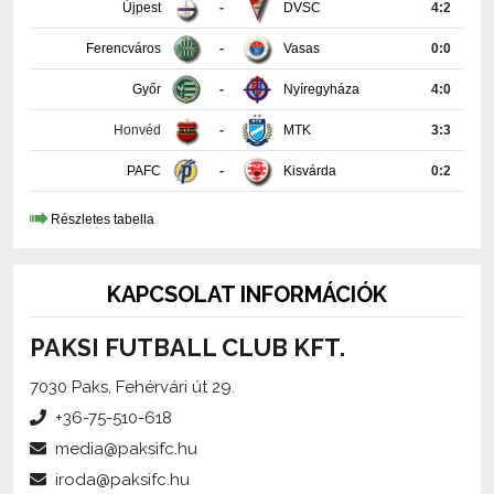
Újpest
-
DVSC
4:2
Ferencváros
-
Vasas
0:0
Győr
-
Nyíregyháza
4:0
Honvéd
-
MTK
3:3
PAFC
-
Kisvárda
0:2
Részletes tabella
KAPCSOLAT INFORMÁCIÓK
PAKSI FUTBALL CLUB KFT.
7030 Paks, Fehérvári út 29.
+36-75-510-618
media@paksifc.hu
iroda@paksifc.hu