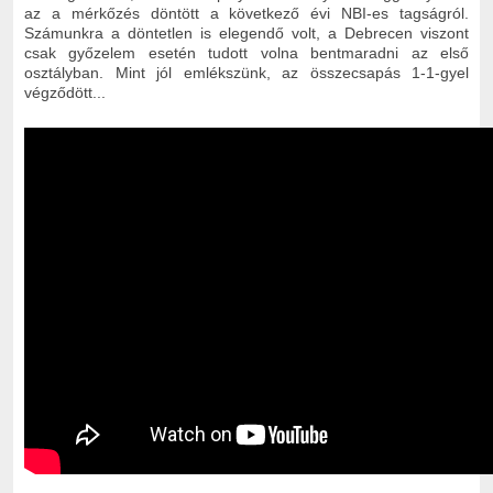
az a mérkőzés döntött a következő évi NBI-es tagságról.
Számunkra a döntetlen is elegendő volt, a Debrecen viszont
csak győzelem esetén tudott volna bentmaradni az első
osztályban. Mint jól emlékszünk, az összecsapás 1-1-gyel
végződött...