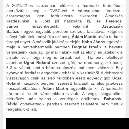
A 2021/22-es szezonban először a harmadik fordulóban
mérkőztünk meg a DVSC-vel. A városunkban rendezett
összecsapás igen fordulatosra sikeredett. Álmoskás
kezdésünket a Loki jól használta ki, és
Ferenczi
János
huszonhetedik, valamint
Dzsudzsák
Balázs
negyvenegyedik percben szerzett találatával kétgólos
előnyt építettek, melyből a szünetig
Ádám Martin
révén tudtunk
faragni egyet. A második játákrész elején
Hahn János
egalizált,
majd a hatvanharmadik percben
Bognár István
is bevette
vendégeink kapuját, így már nálunk volt az előny, és játékunk is
biztató volt, hogy meg is tartsuk azt. Tíz perc elteltével
azonban
Ugrai Roland
szerzett gólt, az eredményjelző pedig
3-3-ra váltott, ami a hármas sípszóig már nem változott. Egy
gyönyörű fordítást engedtünk tehát ki a kezünkből. A debreceni
visszavágón csak az első félidőben esett egy-egy gól:
Ugrai
Roland
huszadik percben szerzett találatát az első játékrész
hosszabbításában
Ádám Martin
egyenlítette ki. A harmadik
párharcot ismét városunkban vívtuk. A végig kiegyenlített
mérkőzés után sajnos a vendégek örülhettek,
Babunski
Dávid
ötvenkettedik percben szerzett találatára nem tudtuk
reagálni, 0-1 lett.