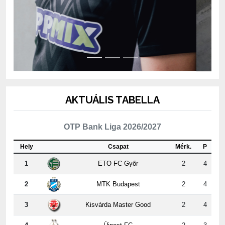
AKTUÁLIS TABELLA
OTP Bank Liga 2026/2027
Hely
Csapat
Mérk.
P
1
ETO FC Győr
2
4
2
MTK Budapest
2
4
3
Kisvárda Master Good
2
4
4
Újpest FC
2
3