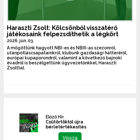
Haraszti Zsolt: Kölcsönből visszatérő
játékosaink felpezsdíthetik a légkört
2026. jún. 03.
A mögöttünk hagyott NBI-es és NBIII-as szezonról,
utánpótláscsapatainkról, klubunk gazdasági hátteréről,
európai kupaporondról, valamint a következő bajnoki
évadról is beszélgettünk ügyvezetőnkkel, Haraszti
Zsolttal.
Előző Hír
Csütörtöktől újra
bérletértékesítés
Vissza