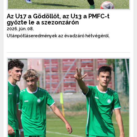
Az U17 a Gödöllőt, az U13 a PMFC-t
győzte le a szezonzárón
2026. jún. 08.
Utánpótláseredmények az évadzáró hétvégéről.