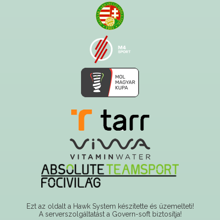
Ezt az oldalt a Hawk System készítette és üzemelteti!
A serverszolgáltatást a Govern-soft biztosítja!