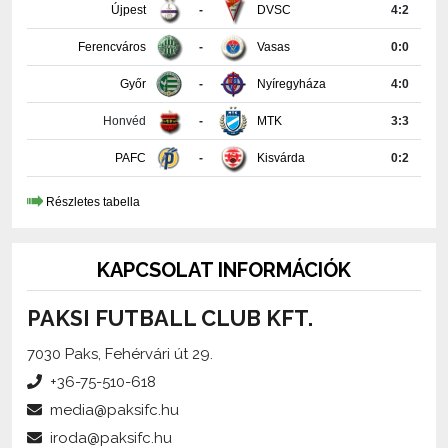
Ferencváros
-
Vasas
0:0
Győr
-
Nyíregyháza
4:0
Honvéd
-
MTK
3:3
PAFC
-
Kisvárda
0:2
Részletes tabella
KAPCSOLAT INFORMÁCIÓK
PAKSI FUTBALL CLUB KFT.
7030 Paks, Fehérvári út 29.
+36-75-510-618
media@paksifc.hu
iroda@paksifc.hu
Szerkesztő:
Méhes Tamás, sajtófőnök