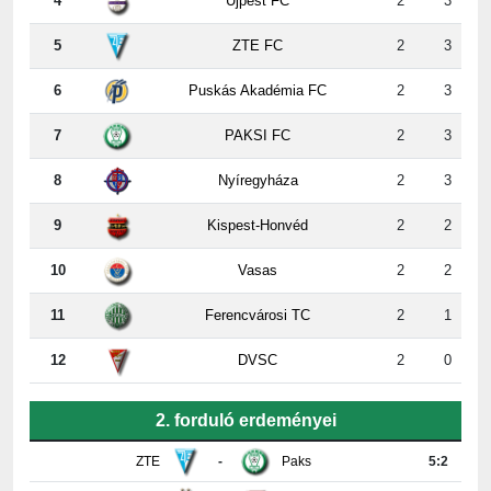
5
ZTE FC
2
3
6
Puskás Akadémia FC
2
3
7
PAKSI FC
2
3
8
Nyíregyháza
2
3
9
Kispest-Honvéd
2
2
10
Vasas
2
2
11
Ferencvárosi TC
2
1
12
DVSC
2
0
2. forduló erdeményei
ZTE
-
Paks
5:2
Újpest
-
DVSC
4:2