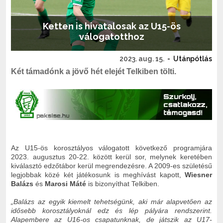
Ketten is hivatalosak az U15-ös
válogatotthoz
2023. aug. 15.
-
Utánpótlás
Két támadónk a jövő hét elejét Telkiben tölti.
Az U15-ös korosztályos válogatott következő programjára
2023. augusztus 20-22. között kerül sor, melynek keretében
kiválasztó edzőtábor kerül megrendezésre. A 2009-es születésű
legjobbak közé két játékosunk is meghívást kapott,
Wiesner
Balázs
és
Marosi Máté
is bizonyíthat Telkiben.
„Balázs az egyik kiemelt tehetségünk, aki már alapvetően az
idősebb korosztályoknál edz és lép pályára rendszerint.
Alapembere az U16-os csapatunknak, de játszik az U17-