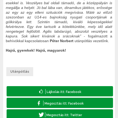
esekkel is. Veszélyes bal oldali támadó, de a középpályán is
megállja a helyét. Jó bal lába van, dinamikus játékos, erőssége
az egy az egy elleni szituációk megvívása. Máté az előző
szezonban az U14-es bajnokság nyugati csoportjának a
gólkirálya lett. Szintén támadó, kiváló képességekkel
felvértezve. Egy éve tartozik a kötelékünkbe, mely idő alatt
rengeteget fejlődött. Agilis labdarúgó, abszolút veszélyes a
kapura. Sok sikert kívánok a srácoknak”
- fogalmazott a
behívókkal kapcsolatosan
Péter Norbert
utánpótlás vezetőnk.
Hajrá, gyerekek! Hajrá, magyarok!
Utánpótlás