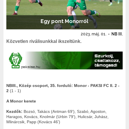
Egy pont Monorról
2023. máj. 01.
-
NB III.
Közvetlen riválisunkkal ikszeltünk.
NBIII., Közép csoport, 35. forduló: Monor - PAKSI FC II. 2 -
2
(1 - 1)
A Monor kerete
Kezdők:
Bozsó, Takács (Antman 69'), Szabó, Agoston,
Haragos, Kovács, Knolmár (Urbin 79'), Hulicsár, Juhász,
Mlinárcsik, Papp (Kovács 46')