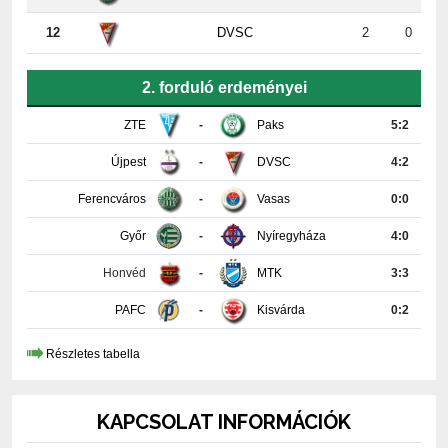
2. forduló erdeményei
ZTE
-
Paks
5:2
Újpest
-
DVSC
4:2
Ferencváros
-
Vasas
0:0
Győr
-
Nyíregyháza
4:0
Honvéd
-
MTK
3:3
PAFC
-
Kisvárda
0:2
Részletes tabella
KAPCSOLAT INFORMÁCIÓK
PAKSI FUTBALL CLUB KFT.