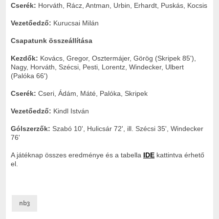
Cserék:
Horváth, Rácz, Antman, Urbin, Erhardt, Puskás, Kocsis
Vezetőedző:
Kurucsai Milán
Csapatunk összeállítása
Kezdők:
Kovács, Gregor, Osztermájer, Görög (Skripek 85'),
Nagy, Horváth, Szécsi, Pesti, Lorentz, Windecker, Ulbert
(Palóka 66')
Cserék:
Cseri, Ádám, Máté, Palóka, Skripek
Vezetőedző:
Kindl István
Gólszerzők:
Szabó 10', Hulicsár 72', ill. Szécsi 35', Windecker
76'
A játéknap összes eredménye és a tabella
IDE
kattintva érhető
el.
nb3