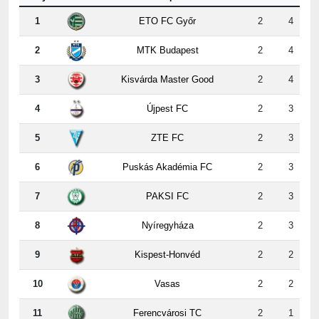
2
MTK Budapest
2
4
3
Kisvárda Master Good
2
4
4
Újpest FC
2
3
5
ZTE FC
2
3
6
Puskás Akadémia FC
2
3
7
PAKSI FC
2
3
8
Nyíregyháza
2
3
9
Kispest-Honvéd
2
2
10
Vasas
2
2
11
Ferencvárosi TC
2
1
12
DVSC
2
0