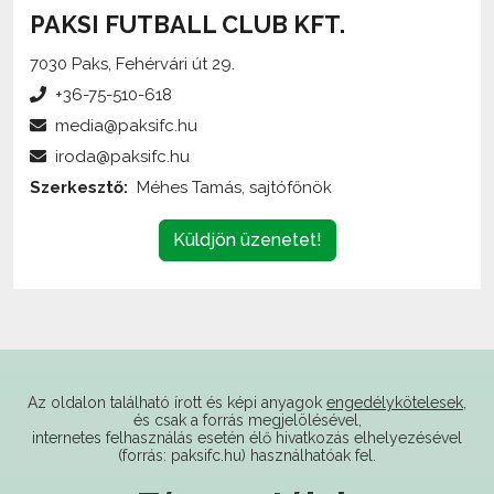
7030 Paks, Fehérvári út 29.
+36-75-510-618
media@paksifc.hu
iroda@paksifc.hu
Szerkesztő:
Méhes Tamás, sajtófőnök
Küldjön üzenetet!
Az oldalon található írott és képi anyagok
engedélykötelesek
,
és csak a forrás megjelölésével,
internetes felhasználás esetén élő hivatkozás elhelyezésével
(forrás: paksifc.hu) használhatóak fel.
Támogatóink