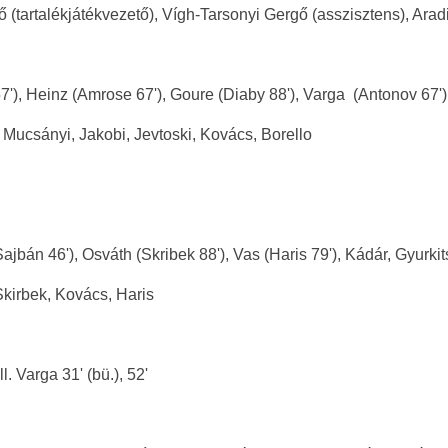
ő (tartalékjátékvezető), Vígh-Tarsonyi Gergő (asszisztens), Arad
57'), Heinz (Amrose 67'), Goure (Diaby 88'), Varga (Antonov 67'
Mucsányi, Jakobi, Jevtoski, Kovács, Borello
jbán 46'), Osváth (Skribek 88'), Vas (Haris 79'), Kádár, Gyurkit
kirbek, Kovács, Haris
l. Varga 31' (bü.), 52'