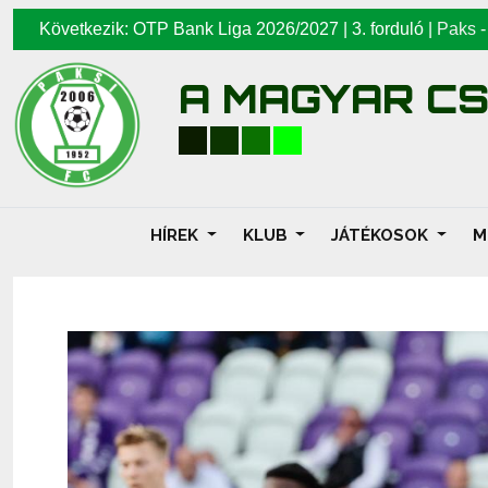
Következik: OTP Bank Liga 2026/2027 | 3. forduló |
Paks
A MAGYAR C
HÍREK
KLUB
JÁTÉKOSOK
M