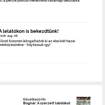
Itt a percre pontos menetrend vasárnap délutánra.
A lelátókon is bekezdtünk!
2026. aug. 06.
Közel tízezren látogattatok ki az első két hazai
mérkőzésünkre - folytassuk így!
Következő Hír
Bognár: A szerzett labdákat