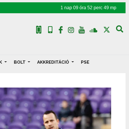
1
nap
09
óra
52
perc
48
mp
AK
BOLT
AKKREDITÁCIÓ
PSE