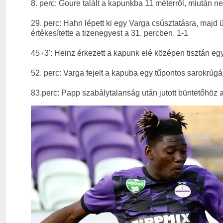
8. perc: Goure talált a kapunkba 11 méterről, miután n
29. perc: Hahn lépett ki egy Varga csúsztatásra, majd ü
értékesítette a tizenegyest a 31. percben. 1-1
45+3': Heinz érkezett a kapunk elé középen tisztán egy
52. perc: Varga fejelt a kapuba egy tűpontos sarokrúgás
83.perc: Papp szabálytalanság után jutott büntetőhöz a