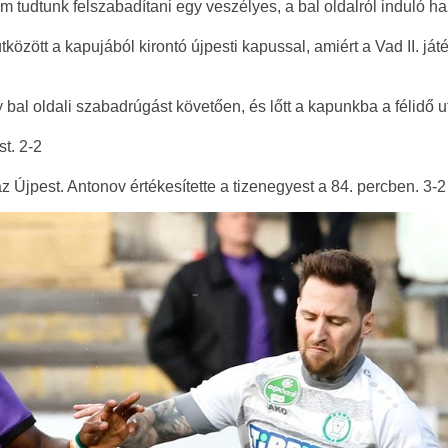
em tudtunk felszabadítani egy veszélyes, a bal oldalról induló h
tközött a kapujából kirontó újpesti kapussal, amiért a Vad II. já
 bal oldali szabadrúgást követően, és lőtt a kapunkba a félidő
t. 2-2
z Újpest. Antonov értékesítette a tizenegyest a 84. percben. 3-2