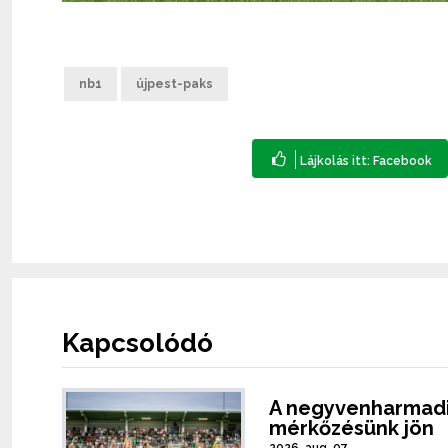
nb1
újpest-paks
Kapcsolódó
A negyvenharmadi
mérkőzésünk jön