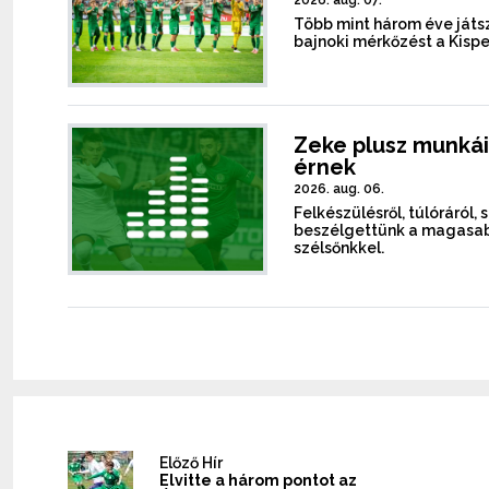
2026. aug. 07.
Több mint három éve játsz
bajnoki mérkőzést a Kispe
Zeke plusz munkái
érnek
2026. aug. 06.
Felkészülésről, túlóráról, 
beszélgettünk a magasab
szélsőnkkel.
Előző Hír
Elvitte a három pontot az