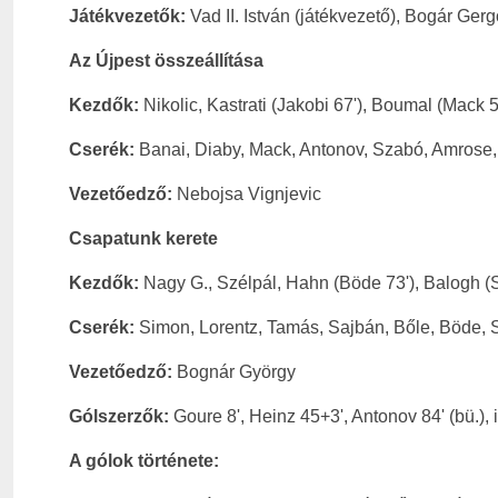
Játékvezetők:
Vad II. István (játékvezető), Bogár Gerg
Az Újpest összeállítása
Kezdők:
Nikolic, Kastrati (Jakobi 67'), Boumal (Mack 
Cserék:
Banai, Diaby, Mack, Antonov, Szabó, Amrose, 
Vezetőedző:
Nebojsa Vignjevic
Csapatunk kerete
Kezdők:
Nagy G., Szélpál, Hahn (Böde 73'), Balogh (Sa
Cserék:
Simon, Lorentz, Tamás, Sajbán, Bőle, Böde, S
Vezetőedző:
Bognár György
Gólszerzők:
Goure 8', Heinz 45+3', Antonov 84' (bü.), il
A gólok története: