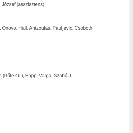
i József (asszisztens)
), Onovo, Hall, Antzoulas, Pauljevic, Csoboth
s (Bőle 46'), Papp, Varga, Szabó J.