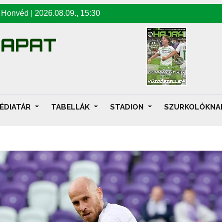
-
Honvéd
|
2026.08.09
.,
15:30
SAPAT
ÉDIATÁR
TABELLÁK
STADION
SZURKOLÓKN