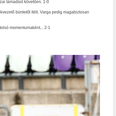
azai támadást követően. 1-0
tékvezető büntetőt ítélt. Varga pedig magabiztosan
 utolsó momentumaként... 2-1