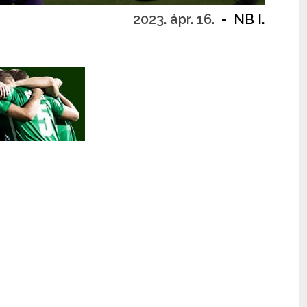
2023. ápr. 16.
-
NB I.