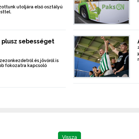
ottunk utoljára első osztályú
sttel.
 plusz sebességet
szezonkezdetről és jövőről is
b fokozatra kapcsoló
Vissza