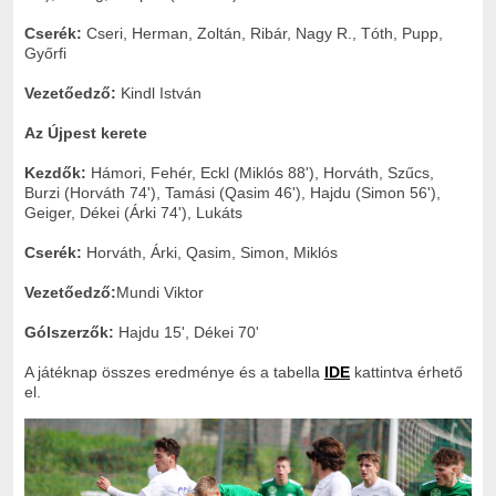
Cserék:
Cseri, Herman, Zoltán, Ribár, Nagy R., Tóth, Pupp,
Győrfi
Vezetőedző:
Kindl István
Az Újpest kerete
Kezdők:
Hámori, Fehér, Eckl (Miklós 88'), Horváth, Szűcs,
Burzi (Horváth 74'), Tamási (Qasim 46'), Hajdu (Simon 56'),
Geiger, Dékei (Árki 74'), Lukáts
Cserék:
Horváth, Árki, Qasim, Simon, Miklós
Vezetőedző:
Mundi Viktor
Gólszerzők:
Hajdu 15', Dékei 70'
A játéknap összes eredménye és a tabella
IDE
kattintva érhető
el.