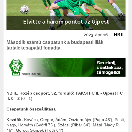
Elvitte a három pontot az Újpest
2023. ápr. 16.
-
NB III.
Második számú csapatunk a budapesti lilák
tartalékcsapatát fogadta.
NBIII., Közép csoport, 32. forduló: PAKSI FC II. - Újpest FC
II. 0 - 2
(0 - 1)
Csapatunk összeállítása
Kezdők:
Kovács, Gregor, Ádám, Osztermájer (Pupp 46'), Pesti,
Nagy, Horváth (Győrfi 75'), Szécsi (Ribár 64'), Máté (Nagy R.
46'), Görög, Skripek (Tóth 64')