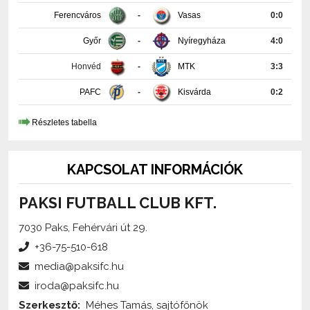
Győr
-
Nyíregyháza
4:0
Honvéd
-
MTK
3:3
PAFC
-
Kisvárda
0:2
Részletes tabella
KAPCSOLAT INFORMÁCIÓK
PAKSI FUTBALL CLUB KFT.
7030 Paks, Fehérvári út 29.
+36-75-510-618
media@paksifc.hu
iroda@paksifc.hu
Szerkesztő:
Méhes Tamás, sajtófőnök
Küldjön üzenetet!