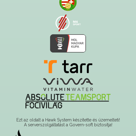
Ezt az oldalt a Hawk System készítette és üzemelteti!
A serverszolgáltatást a Govern-soft biztosítja!