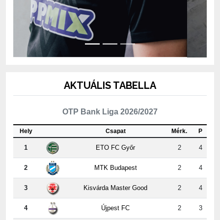
AKTUÁLIS TABELLA
OTP Bank Liga 2026/2027
Hely
Csapat
Mérk.
P
1
ETO FC Győr
2
4
2
MTK Budapest
2
4
3
Kisvárda Master Good
2
4
4
Újpest FC
2
3
5
ZTE FC
2
3