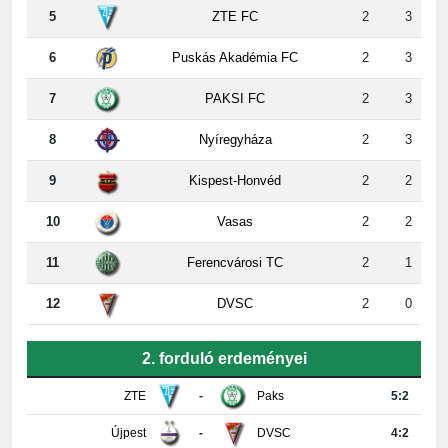
6
Puskás Akadémia FC
2
3
7
PAKSI FC
2
3
8
Nyíregyháza
2
3
9
Kispest-Honvéd
2
2
10
Vasas
2
2
11
Ferencvárosi TC
2
1
12
DVSC
2
0
2. forduló erdeményei
ZTE
-
Paks
5:2
Újpest
-
DVSC
4:2
Ferencváros
-
Vasas
0:0