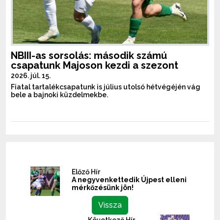
NBIII-as sorsolás: második számú
csapatunk Majoson kezdi a szezont
2026. júl. 15.
Fiatal tartalékcsapatunk is július utolsó hétvégéjén vág
bele a bajnoki küzdelmekbe.
Előző Hír
A negyvenkettedik Újpest elleni
mérkőzésünk jön!
Vissza
Következő Hír