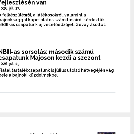
fejlesztésén van
2026. júl. 27.
A felkészülésről, a játékosokról, valamint a
bajnoksággal kapcsolatos számításairól kérdeztük
NBIII-as csapatunk új vezetőedzőjét, Gévay Zsoltot.
NBIII-as sorsolás: második számú
csapatunk Majoson kezdi a szezont
2026. júl. 15.
Fiatal tartalékcsapatunk is július utolsó hétvégéjén vág
bele a bajnoki küzdelmekbe.