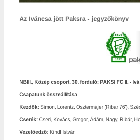
Az Iváncsa jött Paksra - jegyzőkönyv
NBIII., Közép csoport, 30. forduló: PAKSI FC II. - Iv
Csapatunk összeállítása
Kezdők:
Simon, Lorentz, Osztermájer (Ribár 76'), Széc
Cserék:
Cseri, Kovács, Gregor, Ádám, Nagy, Ribár, Ho
Vezetőedző:
Kindl István