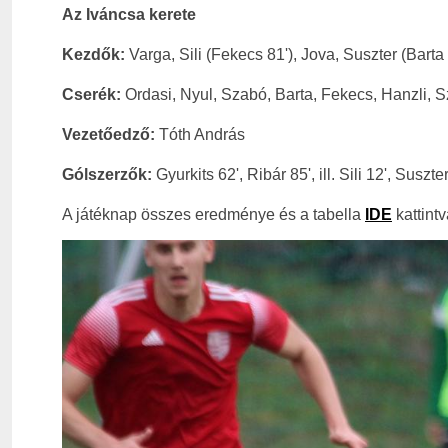
Az Iváncsa kerete
Kezdők:
Varga, Sili (Fekecs 81'), Jova, Suszter (Bart
Cserék:
Ordasi, Nyul, Szabó, Barta, Fekecs, Hanzli, S
Vezetőedző:
Tóth András
Gólszerzők:
Gyurkits 62', Ribár 85', ill. Sili 12', Suszte
A játéknap összes eredménye és a tabella
IDE
kattintv