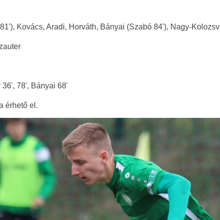
a 81'), Kovács, Aradi, Horváth, Bányai (Szabó 84'), Nagy-Kolozsv
zauter
r 36', 78', Bányai 68'
a érhető el.