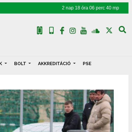
2
nap
18
óra
06
perc
38
mp
AK
BOLT
AKKREDITÁCIÓ
PSE