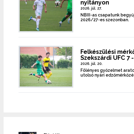
nyitányon
2026. júl. 27.
NBIII-as csapatunk begyűj
2026/27-es szezonban.
Felkészülési mérkőz
Szekszárdi UFC 7 -
2026. júl. 20.
Fölényes győzelmet arato
utolsó nyári edzőmérkőzé