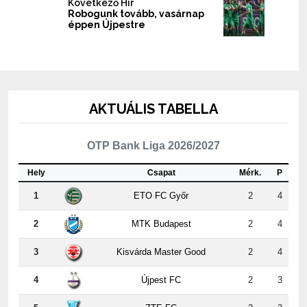
Következő Hír
Robogunk tovább, vasárnap
éppen Újpestre
AKTUÁLIS TABELLA
OTP Bank Liga 2026/2027
Hely
Csapat
Mérk.
P
1
ETO FC Győr
2
4
2
MTK Budapest
2
4
3
Kisvárda Master Good
2
4
4
Újpest FC
2
3