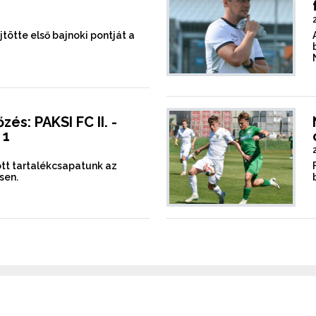
tötte első bajnoki pontját a
és: PAKSI FC II. -
 1
tt tartalékcsapatunk az
sen.