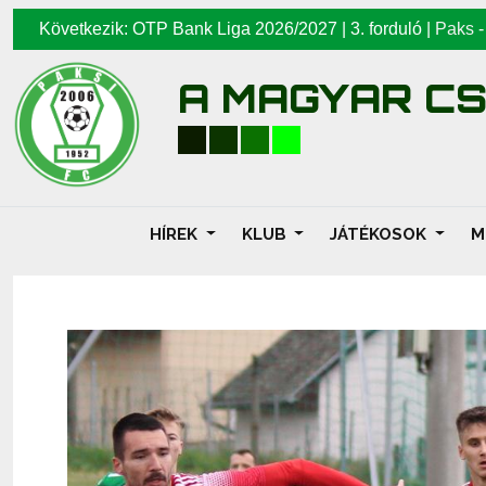
Következik: OTP Bank Liga 2026/2027 | 3. forduló |
Paks
A MAGYAR C
HÍREK
KLUB
JÁTÉKOSOK
M