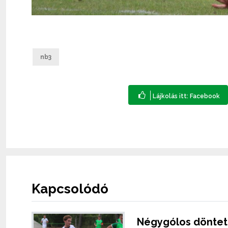
nb3
Kapcsolódó
Négygólos döntetl