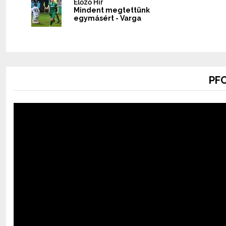
Előző Hír
Mindent megtettünk
egymásért - Varga
PFC