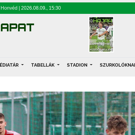
-
Honvéd
|
2026.08.09
.,
15:30
SAPAT
ÉDIATÁR
TABELLÁK
STADION
SZURKOLÓKN