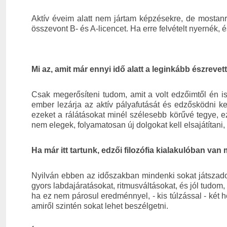
Aktív éveim alatt nem jártam képzésekre, de mostan
összevont B- és A-licencet. Ha erre felvételt nyernék,
Mi az, amit már ennyi idő alatt a leginkább észrevet
Csak megerősíteni tudom, amit a volt edzőimtől én is 
ember lezárja az aktív pályafutását és edzősködni 
ezeket a rálátásokat minél szélesebb körűvé tegye, 
nem elegek, folyamatosan új dolgokat kell elsajátítani,
Ha már itt tartunk, edzői filozófia kialakulóban van
Nyilván ebben az időszakban mindenki sokat játszado
gyors labdajáratásokat, ritmusváltásokat, és jól tudom,
ha ez nem párosul eredménnyel, - kis túlzással - két
amiről szintén sokat lehet beszélgetni.