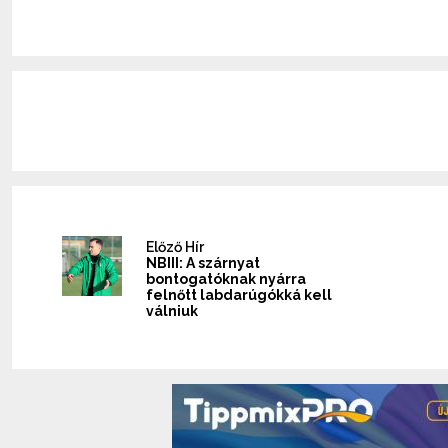
Előző Hír
NBIII: A szárnyat
bontogatóknak nyárra
felnőtt labdarúgókká kell
válniuk