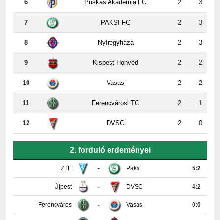
6
Puskás Akadémia FC
2
3
7
PAKSI FC
2
3
8
Nyíregyháza
2
3
9
Kispest-Honvéd
2
2
10
Vasas
2
2
11
Ferencvárosi TC
2
1
12
DVSC
2
0
2. forduló erdeményei
ZTE
-
Paks
5:2
Újpest
-
DVSC
4:2
Ferencváros
-
Vasas
0:0