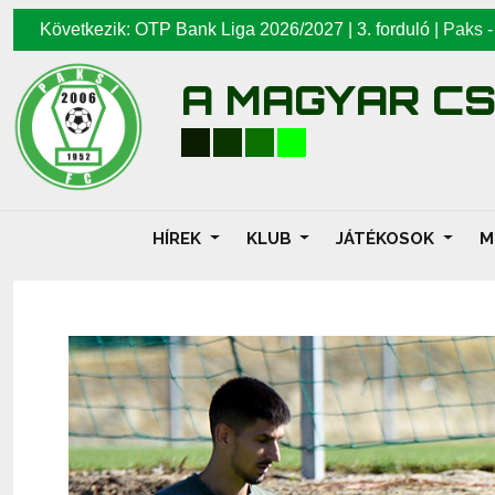
Következik: OTP Bank Liga 2026/2027 | 3. forduló |
Paks
A MAGYAR C
HÍREK
KLUB
JÁTÉKOSOK
M