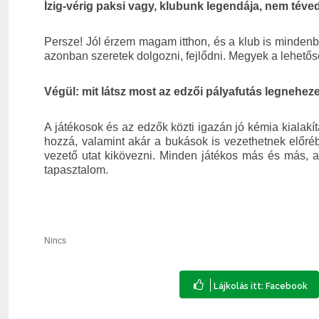
Ízig-vérig paksi vagy, klubunk legendája, nem téved
Persze! Jól érzem magam itthon, és a klub is minden
azonban szeretek dolgozni, fejlődni. Megyek a lehetős
Végül: mit látsz most az edzői pályafutás legnehe
A játékosok és az edzők közti igazán jó kémia kialakít
hozzá, valamint akár a bukások is vezethetnek előréb
vezető utat kikövezni. Minden játékos más és más, a
tapasztalom.
Nincs