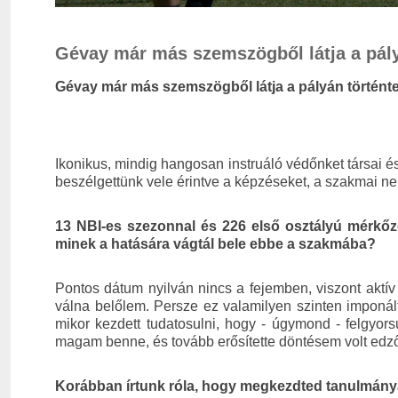
Gévay már más szemszögből látja a pály
Gévay már más szemszögből látja a pályán történte
Ikonikus, mindig hangosan instruáló védőnket társai és v
beszélgettünk vele érintve a képzéseket, a szakmai n
13 NBI-es szezonnal és 226 első osztályú mérkőzé
minek a hatására vágtál bele ebbe a szakmába?
Pontos dátum nyilván nincs a fejemben, viszont aktí
válna belőlem. Persze ez valamilyen szinten imponált
mikor kezdett tudatosulni, hogy - úgymond - felgyors
magam benne, és tovább erősítette döntésem volt edzői
Korábban írtunk róla, hogy megkezdted tanulmánya