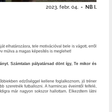
2023. febr. 04.
-
NB I.
át elhatározásra, tele motivációval bele is vágott, erről
év múlva a magas képesítés is meglehet!
ányt. Számtalan pályatársad dönt így, Te mikor és
őbbiekben edzőséggel kellene foglalkoznom, jó tréner
 szeretnék futballozni. A harmincas éveimtől felfelé,
addigra már nagyon sokszor hallottam. Elkezdtem látni