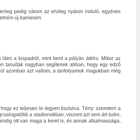
enleg pedig várom az elvileg nyáron induló, egyéves
etném új karrierem.
látni a kispadról, mint bent a pályán átélni. Mikor az
ken tanultak nagyban segítenek abban, hogy egy edző
felül azonban azt vallom, a tanfolyamok magukban még
gy ez teljesen le legyen tisztulva. Tény: szeretem a
egcsalogatóbb a stadionokban, viszont azt sem árt tudni,
indig ott van maga a keret is, és annak alkalmassága,