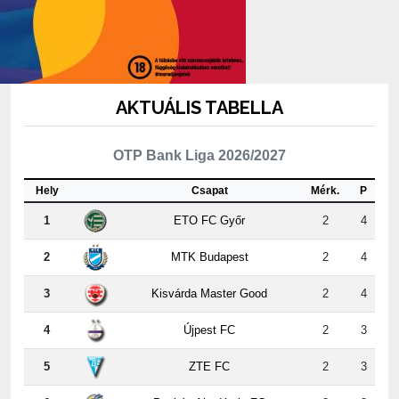
AKTUÁLIS TABELLA
OTP Bank Liga 2026/2027
Hely
Csapat
Mérk.
P
1
ETO FC Győr
2
4
2
MTK Budapest
2
4
3
Kisvárda Master Good
2
4
4
Újpest FC
2
3
5
ZTE FC
2
3