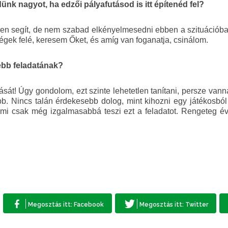
ünk nagyot, ha edzői pályafutásod is itt építenéd fel?
ben segít, de nem szabad elkényelmesedni ebben a szituációb
égek felé, keresem Őket, és amíg van foganatja, csinálom.
zebb feladatának?
ását! Úgy gondolom, ezt szinte lehetetlen tanítani, persze vanna
b. Nincs talán érdekesebb dolog, mint kihozni egy játékosból
mi csak még izgalmasabbá teszi ezt a feladatot. Rengeteg év t