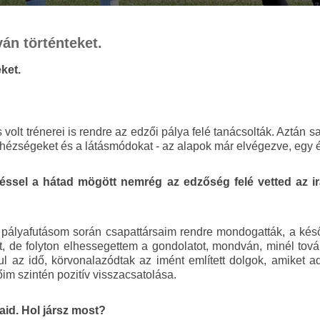
án történteket.
ket.
olt trénerei is rendre az edzői pálya felé tanácsolták. Aztán saj
ehézségeket és a látásmódokat - az alapok már elvégezve, egy 
ssel a hátad mögött nemrég az edzőség felé vetted az ir
v pályafutásom során csapattársaim rendre mondogatták, a kés
, de folyton elhessegettem a gondolatot, mondván, minél tovább
ul az idő, körvonalazódtak az imént említett dolgok, amiket 
m szintén pozitív visszacsatolása.
id. Hol jársz most?