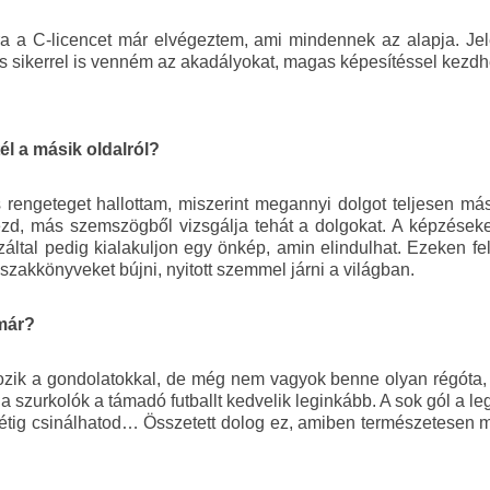
ra a C-licencet már elvégeztem, ami mindennek az alapja. Jel
 és sikerrel is venném az akadályokat, magas képesítéssel kezdh
tél a másik oldalról?
rengeteget hallottam, miszerint megannyi dolgot teljesen más 
kezd, más szemszögből vizsgálja tehát a dolgokat. A képzése
ezáltal pedig kialakuljon egy önkép, amin elindulhat. Ezeken 
 szakkönyveket bújni, nyitott szemmel járni a világban.
 már?
zik a gondolatokkal, de még nem vagyok benne olyan régóta, ho
 a szurkolók a támadó futballt kedvelik leginkább. A sok gól a l
 hétig csinálhatod… Összetett dolog ez, amiben természetesen m