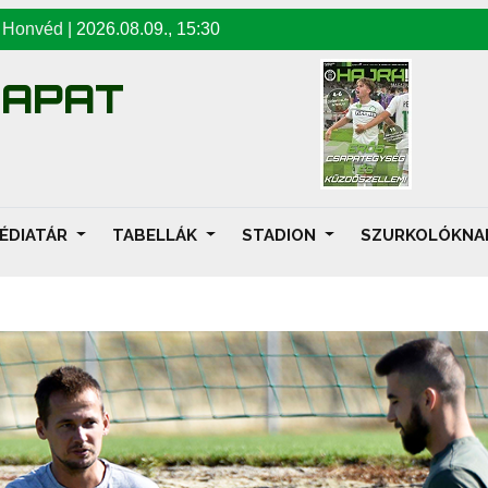
-
Honvéd
|
2026.08.09
.,
15:30
SAPAT
ÉDIATÁR
TABELLÁK
STADION
SZURKOLÓKN