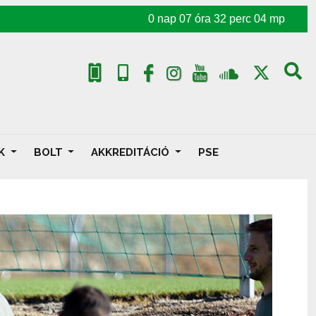
0
nap
07
óra
32
perc
02
mp
AK
BOLT
AKKREDITÁCIÓ
PSE