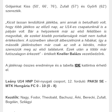
Góljainkat Kiss (50’, 66’, 76’), Zufall (57’) és Győrfi (62’)
szerezték.
„Kicsit lassan lendültünk játékba, ami annak is betudható volt,
hogy több játékos az előző nap, az U14-es csapatunknál is a
pályán volt. Bár a helyzeteink már az első félidőben is
megvoltak, de ezeket kisebb pontatlanságok miatt nem tudtuk
értékesíteni. A szünetben sikerült átbeszélnünk a hibákat, így a
második játékrészben már csak az volt a kérdés, mikor
szerezzük meg az első találatunk. Ezek után a többi már
futószalagon érkezett”
- értékelt
Kneller Balázs
vezetőedzőnk.
A játéknap összes eredménye és a tabella
IDE
kattintva érhető
el.
Leány U14 HNP
Dél-nyugati csoport, 12. forduló:
PAKSI SE -
MTK Hungária FC 0 - 10
(0 - 8)
Kezdők:
Nagy, Fodor, Theobald, Bachusz, Árki, Berecki, Zufall,
Bogdán, Szilágyi