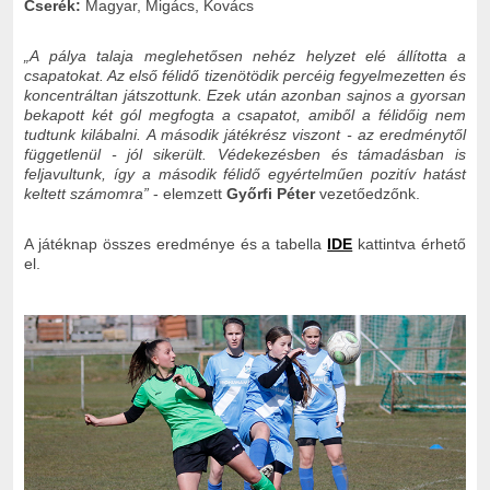
Cserék:
Magyar, Migács, Kovács
„A pálya talaja meglehetősen nehéz helyzet elé állította a
csapatokat. Az első félidő tizenötödik percéig fegyelmezetten és
koncentráltan játszottunk. Ezek után azonban sajnos a gyorsan
bekapott két gól megfogta a csapatot, amiből a félidőig nem
tudtunk kilábalni. A második játékrész viszont - az eredménytől
függetlenül - jól sikerült. Védekezésben és támadásban is
feljavultunk, így a második félidő egyértelműen pozitív hatást
keltett számomra”
- elemzett
Győrfi Péter
vezetőedzőnk.
A játéknap összes eredménye és a tabella
IDE
kattintva érhető
el.