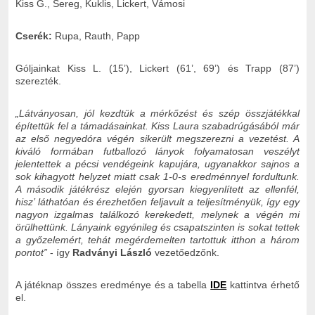
Kiss G., Sereg, Kuklis, Lickert, Vámosi
Cserék:
Rupa, Rauth, Papp
Góljainkat Kiss L. (15’), Lickert (61’, 69’) és Trapp (87’)
szerezték.
„Látványosan, jól kezdtük a mérkőzést és szép összjátékkal
építettük fel a támadásainkat. Kiss Laura szabadrúgásából már
az első negyedóra végén sikerült megszerezni a vezetést. A
kiváló formában futballozó lányok folyamatosan veszélyt
jelentettek a pécsi vendégeink kapujára, ugyanakkor sajnos a
sok kihagyott helyzet miatt csak 1-0-s eredménnyel fordultunk.
A második játékrész elején gyorsan kiegyenlített az ellenfél,
hisz’ láthatóan és érezhetően feljavult a teljesítményük, így egy
nagyon izgalmas találkozó kerekedett, melynek a végén mi
örülhettünk. Lányaink egyénileg és csapatszinten is sokat tettek
a győzelemért, tehát megérdemelten tartottuk itthon a három
pontot
”
- így
Radványi László
vezetőedzőnk.
A játéknap összes eredménye és a tabella
IDE
kattintva érhető
el.