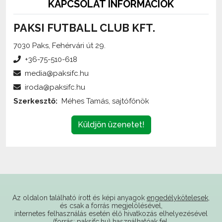
PAKSI FUTBALL CLUB KFT.
7030 Paks, Fehérvári út 29.
+36-75-510-618
media@paksifc.hu
iroda@paksifc.hu
Szerkesztő:
Méhes Tamás, sajtófőnök
Küldjön üzenetet!
Az oldalon található írott és képi anyagok
engedélykötelesek
,
és csak a forrás megjelölésével,
internetes felhasználás esetén élő hivatkozás elhelyezésével
(forrás: paksifc.hu) használhatóak fel.