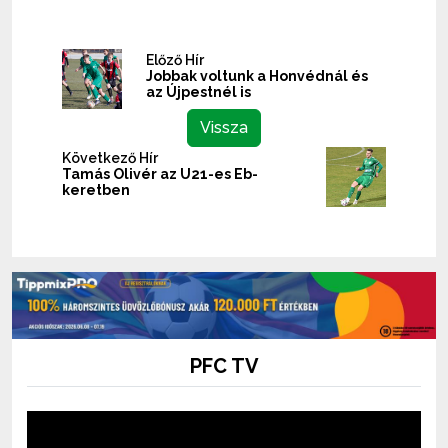
Előző Hír
Jobbak voltunk a Honvédnál és
az Újpestnél is
Vissza
Következő Hír
Tamás Olivér az U21-es Eb-
keretben
PFC TV