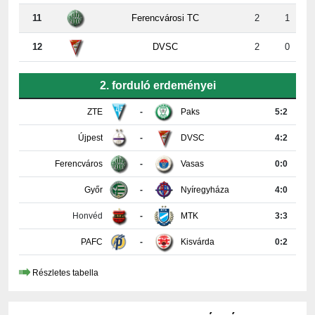
12
DVSC
2
0
2. forduló erdeményei
ZTE
-
Paks
5:2
Újpest
-
DVSC
4:2
Ferencváros
-
Vasas
0:0
Győr
-
Nyíregyháza
4:0
Honvéd
-
MTK
3:3
PAFC
-
Kisvárda
0:2
Részletes tabella
KAPCSOLAT INFORMÁCIÓK