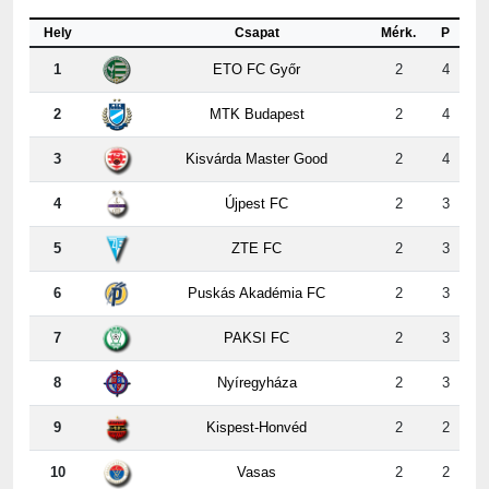
1
ETO FC Győr
2
4
2
MTK Budapest
2
4
3
Kisvárda Master Good
2
4
4
Újpest FC
2
3
5
ZTE FC
2
3
6
Puskás Akadémia FC
2
3
7
PAKSI FC
2
3
8
Nyíregyháza
2
3
9
Kispest-Honvéd
2
2
10
Vasas
2
2
11
Ferencvárosi TC
2
1