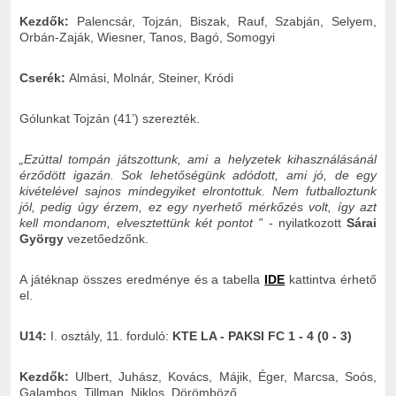
Kezdők:
Palencsár, Tojzán, Biszak, Rauf, Szabján, Selyem,
Orbán-Zaják, Wiesner, Tanos, Bagó, Somogyi
Cserék:
Almási, Molnár, Steiner, Kródi
Gólunkat Tojzán (41’) szerezték.
„Ezúttal tompán játszottunk, ami a helyzetek kihasználásánál
érződött igazán. Sok lehetőségünk adódott, ami jó, de egy
kivételével sajnos mindegyiket elrontottuk. Nem futballoztunk
jól, pedig úgy érzem, ez egy nyerhető mérkőzés volt, így azt
kell mondanom, elvesztettünk két pontot ”
- nyilatkozott
Sárai
György
vezetőedzőnk.
A játéknap összes eredménye és a tabella
IDE
kattintva érhető
el.
U14:
I. osztály, 11. forduló:
KTE LA - PAKSI FC 1 - 4 (0 - 3)
Kezdők:
Ulbert, Juhász, Kovács, Májik, Éger, Marcsa, Soós,
Galambos, Tillman, Niklos, Dörömböző