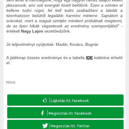
sem lehet a mentségünk, hogy egy nagyon nehéz talajon kellett
játszanunk, ami sok energiát kivett belőlünk. Ezen a szinten el
kellene tudni rúgni, fel kell tudni szabadítani a labdát a
tizenhatoson belülről legalább harminc méterre. Sajnálom a
srácokat, mert a maguk szintjén mindent próbálnak megtenni,
de az ilyen hibák végzetesek az eredmény szempontjából
”
-
értékelt
Nagy Lajos
vezetőedzőnk.
Jó teljesítményt nyújtottak: Madár, Kovács, Bognár
A játéknap összes eredménye és a tabella
IDE
kattintva érhető
el.
Nincs