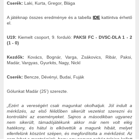
Cserék:
Laki, Kurta, Gregor, Blága
A játéknap összes eredménye és a tabella
IDE
kattintva érhető
el.
U19:
Kiemelt csoport, 9. forduló:
PAKSI FC - DVSC-DLA 1 - 2
(1 - 0)
Kezdők:
Kovács, Bognár, Varga, Zsákovics, Ribár, Paksi,
Madár, Vargyas, Gyurkits, Nagy, Nickl
Cserék:
Bencze, Dévényi, Budai, Fuják
Gólunkat Madár (25’) szerezte.
„
Ezért a vereségért csak magunkat okolhatjuk. Jól indult a
mérkőzés, az első félidőben sikerült vezetést szerezni és
kontrolálni az eseményeket. Sajnos a másodikban ugyanez
nem sikerült, támadójátékunk akkor már nem volt elég
hatékony, és hátul is elkövettük a magunk hibáit, melyet
ellenfelünk köszönt szépen, és megfordította a mérkőzést. Az