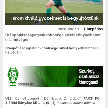
Három kiváló győzelmet is begyűjtöttünk
2020. nov. 10.
-
Utánpótlás
Utánpótláscsapataink többsége sikert könyvelhetett
el a hétvégén.
Utánpótláscsapataink többsége sikert könyvelhetett el a
hétvégén.
U13:
Kiemelt csoport - Dél-Nyugat, 2. forduló*:
PAKSI FC -
Siófoki Bányász SE 1 - 1 (0 - 1)
*halasztott meccs pótlása