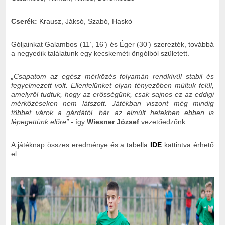
Cserék:
Krausz, Jáksó, Szabó, Haskó
Góljainkat Galambos (11’, 16’) és Éger (30’) szerezték, továbbá
a negyedik találatunk egy kecskeméti öngólból született.
„Csapatom az egész mérkőzés folyamán rendkívül stabil és
fegyelmezett volt. Ellenfelünket olyan tényezőben múltuk felül,
amelyről tudtuk, hogy az erősségünk, csak sajnos ez az eddigi
mérkőzéseken nem látszott. Játékban viszont még mindig
többet várok a gárdától, bár az elmúlt hetekben ebben is
lépegettünk előre
”
- így
Wiesner József
vezetőedzőnk.
A játéknap összes eredménye és a tabella
IDE
kattintva érhető
el.