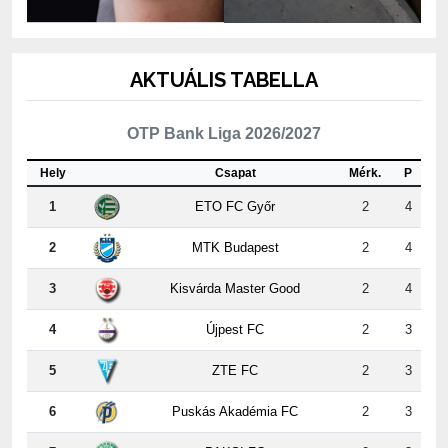
AKTUÁLIS TABELLA
OTP Bank Liga 2026/2027
Hely
Csapat
Mérk.
P
1
ETO FC Győr
2
4
2
MTK Budapest
2
4
3
Kisvárda Master Good
2
4
4
Újpest FC
2
3
5
ZTE FC
2
3
6
Puskás Akadémia FC
2
3
7
PAKSI FC
2
3