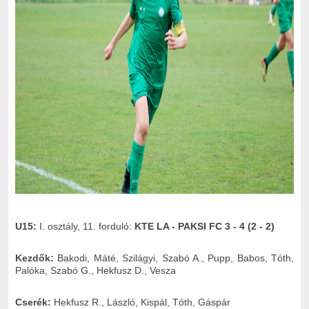
U15:
I. osztály, 11. forduló:
KTE LA - PAKSI FC 3 - 4 (2 - 2)
Kezdők:
Bakodi, Máté, Szilágyi, Szabó A., Pupp, Babos, Tóth,
Palóka, Szabó G., Hekfusz D., Vesza
Cserék:
Hekfusz R., László, Kispál, Tóth, Gáspár