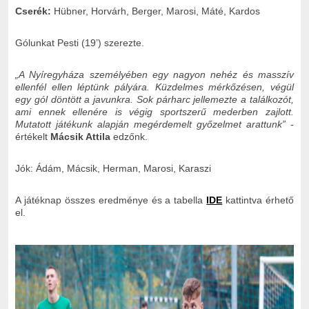
Cserék:
Hübner, Horvárh, Berger, Marosi, Máté, Kardos
Gólunkat Pesti (19’) szerezte.
„A Nyíregyháza személyében egy nagyon nehéz és masszív
ellenfél ellen léptünk pályára. Küzdelmes mérkőzésen, végül
egy gól döntött a javunkra. Sok párharc jellemezte a találkozót,
ami ennek ellenére is végig sportszerű mederben zajlott.
Mutatott játékunk alapján megérdemelt győzelmet arattunk”
-
értékelt
Mácsik Attila
edzőnk.
Jók: Ádám, Mácsik, Herman, Marosi, Karaszi
A játéknap összes eredménye és a tabella
IDE
kattintva érhető
el.