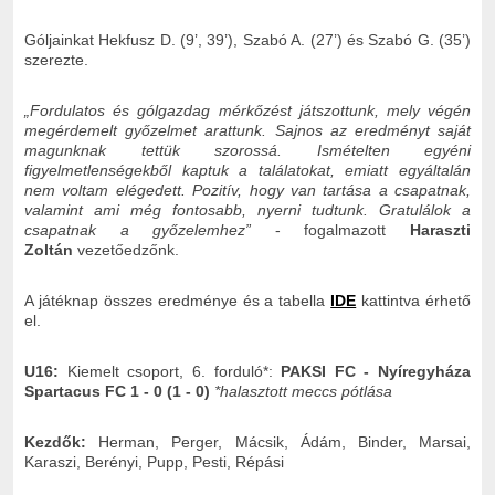
Góljainkat Hekfusz D. (9’, 39’), Szabó A. (27’) és Szabó G. (35’)
szerezte.
„Fordulatos és gólgazdag mérkőzést játszottunk, mely végén
megérdemelt győzelmet arattunk. Sajnos az eredményt saját
magunknak tettük szorossá. Ismételten egyéni
figyelmetlenségekből kaptuk a találatokat, emiatt egyáltalán
nem voltam elégedett. Pozitív, hogy van tartása a csapatnak,
valamint ami még fontosabb, nyerni tudtunk. Gratulálok a
csapatnak a győzelemhez”
- fogalmazott
Haraszti
Zoltán
vezetőedzőnk.
A játéknap összes eredménye és a tabella
IDE
kattintva érhető
el.
U16:
Kiemelt csoport, 6. forduló*:
PAKSI FC - Nyíregyháza
Spartacus FC 1 - 0 (1 - 0)
*halasztott meccs pótlása
Kezdők:
Herman, Perger, Mácsik, Ádám, Binder, Marsai,
Karaszi, Berényi, Pupp, Pesti, Répási