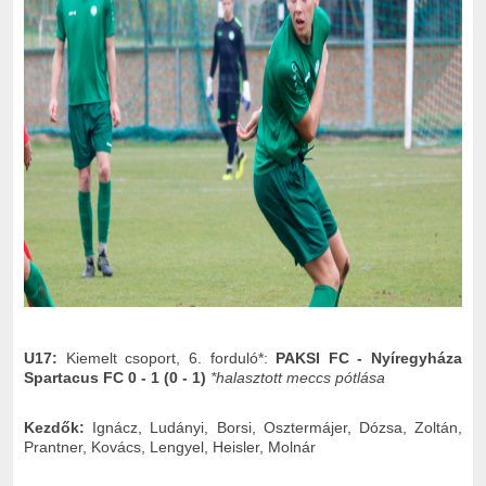
U17:
Kiemelt csoport, 6. forduló*:
PAKSI FC - Nyíregyháza
Spartacus FC 0 - 1 (0 - 1)
*halasztott meccs pótlása
Kezdők:
Ignácz, Ludányi, Borsi, Osztermájer, Dózsa, Zoltán,
Prantner, Kovács, Lengyel, Heisler, Molnár