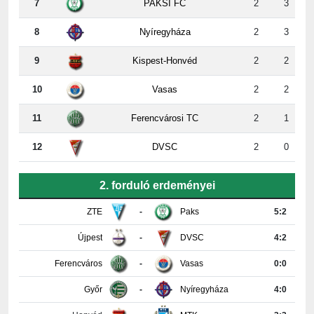
8
Nyíregyháza
2
3
9
Kispest-Honvéd
2
2
10
Vasas
2
2
11
Ferencvárosi TC
2
1
12
DVSC
2
0
2. forduló erdeményei
ZTE
-
Paks
5:2
Újpest
-
DVSC
4:2
Ferencváros
-
Vasas
0:0
Győr
-
Nyíregyháza
4:0
Honvéd
-
MTK
3:3
PAFC
-
Kisvárda
0:2