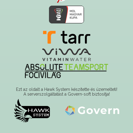
Ezt az oldalt a Hawk System készítette és üzemelteti!
A serverszolgáltatást a Govern-soft biztosítja!