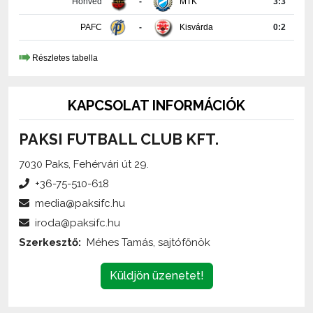
Részletes tabella
KAPCSOLAT INFORMÁCIÓK
PAKSI FUTBALL CLUB KFT.
7030 Paks, Fehérvári út 29.
+36-75-510-618
media@paksifc.hu
iroda@paksifc.hu
Szerkesztő:
Méhes Tamás, sajtófőnök
Küldjön üzenetet!