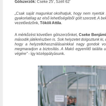
Gólszerzők:
Cseke 25’, Széll 62’
„Csak saját magunkat okolhatjuk, hogy nem nyertük m
gyakorlatilag az első lehetőségéből gólt szerzett. A be
vezetőedzőnk,
Tököli Attila
.
A mérkőzést követően gólszerzőnket,
Cseke Benjám
második játékrészben is. Sok helyzetet dolgoztunk ki,
hogy a helyzetkihasználásainkkal nagy gondok volt
megmaradjon a biztosítás. A Makó egyenlítő találta u
végére”
- így középpályásunk.