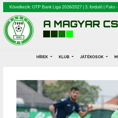
Következik: OTP Bank Liga 2026/2027 | 3. forduló |
Paks
A MAGYAR C
HÍREK
KLUB
JÁTÉKOSOK
M