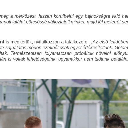
eg a mérkőzést, hiszen körülbelül egy bajnokságra való helyz
kapott találat görcsössé változtatott minket, majd fél méterről s
int
is megkértük, nyilatkozzon a találkozóról.
„Az első félidőben
 de sajnálatos módon ezekből csak egyet értékesítettünk. Gólom
ak. Természetesen folyamatosan próbáltuk növelni előnyünk
tán is voltak lehetőségeink, ugyanakkor nem tudtunk betaláln