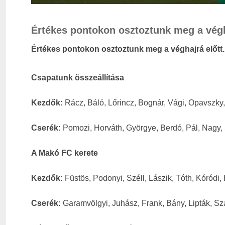
Értékes pontokon osztoztunk meg a végh
Értékes pontokon osztoztunk meg a véghajrá előtt.
Csapatunk összeállítása
Kezdők:
Rácz, Báló, Lőrincz, Bognár, Vági, Opavszky,
Cserék:
Pomozi, Horváth, Györgye, Berdó, Pál, Nagy,
A Makó FC kerete
Kezdők:
Füstös, Podonyi, Széll, Lászik, Tóth, Kóródi
Cserék:
Garamvölgyi, Juhász, Frank, Bány, Lipták, S