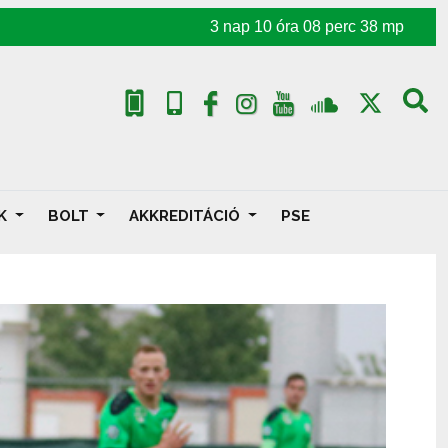
3
nap
10
óra
08
perc
36
mp
AK
BOLT
AKKREDITÁCIÓ
PSE