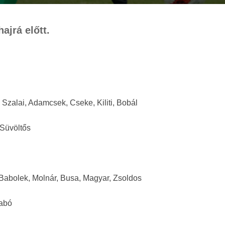
ajrá előtt.
 Szalai, Adamcsek, Cseke, Kiliti, Bobál
 Süvöltős
, Babolek, Molnár, Busa, Magyar, Zsoldos
zabó