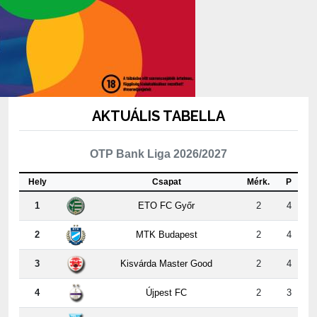
AKTUÁLIS TABELLA
OTP Bank Liga 2026/2027
Hely
Csapat
Mérk.
P
1
ETO FC Győr
2
4
2
MTK Budapest
2
4
3
Kisvárda Master Good
2
4
4
Újpest FC
2
3