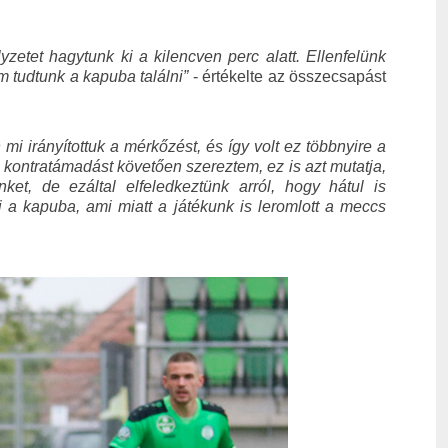
etet hagytunk ki a kilencven perc alatt. Ellenfelünk
em tudtunk a kapuba találni”
- értékelte az összecsapást
 mi irányítottuk a mérkőzést, és így volt ez többnyire a
 kontratámadást követően szereztem, ez is azt mutatja,
et, de ezáltal elfeledkeztünk arról, hogy hátul is
i a kapuba, ami miatt a játékunk is leromlott a meccs