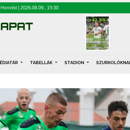
-
Honvéd
|
2026.08.09
.,
15:30
SAPAT
ÉDIATÁR
TABELLÁK
STADION
SZURKOLÓKN