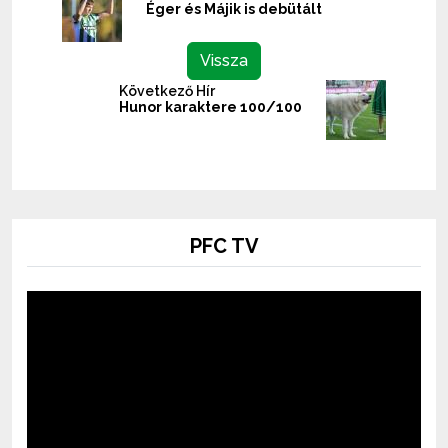
Éger és Májik is debütált
Vissza
Következő Hír
Hunor karaktere 100/100
PFC TV