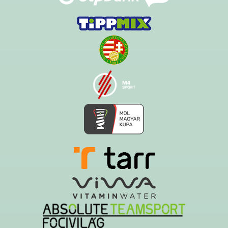
Ezt az oldalt a Hawk System készítette és üzemelteti!