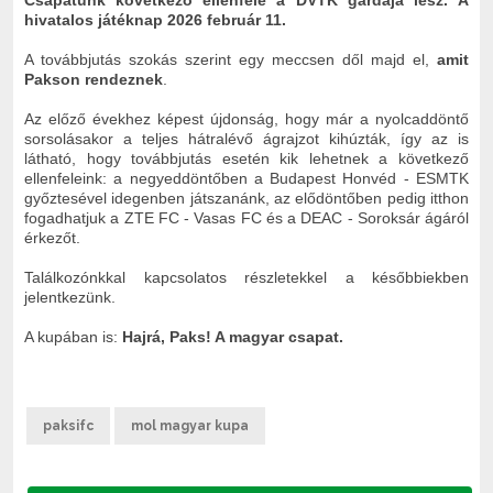
Csapatunk következő ellenfele a DVTK gárdája lesz.
A
hivatalos játéknap 2026 február 11.
A továbbjutás szokás szerint egy meccsen dől majd el,
amit
Pakson rendeznek
.
Az előző évekhez képest újdonság, hogy már a nyolcaddöntő
sorsolásakor a teljes hátralévő ágrajzot kihúzták, így az is
látható, hogy továbbjutás esetén kik lehetnek a következő
ellenfeleink: a negyeddöntőben a Budapest Honvéd - ESMTK
győztesével idegenben játszanánk, az elődöntőben pedig itthon
fogadhatjuk a ZTE FC - Vasas FC és a DEAC - Soroksár ágáról
érkezőt.
Találkozónkkal kapcsolatos részletekkel a későbbiekben
jelentkezünk.
A kupában is:
Hajrá, Paks! A magyar csapat.
paksifc
mol magyar kupa