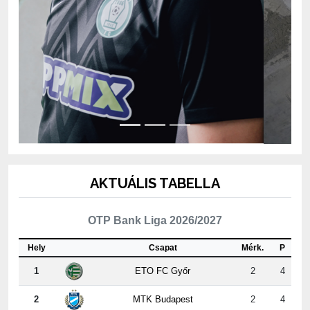
AKTUÁLIS TABELLA
OTP Bank Liga 2026/2027
Hely
Csapat
Mérk.
P
1
ETO FC Győr
2
4
2
MTK Budapest
2
4
3
Kisvárda Master Good
2
4