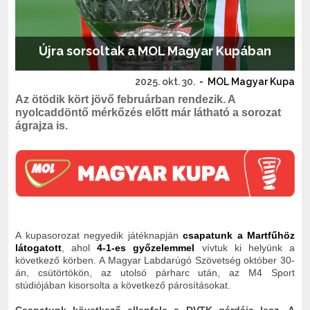
Újra sorsoltak a MOL Magyar Kupában
2025. okt. 30.
-
MOL Magyar Kupa
Az ötödik kört jövő februárban rendezik. A
nyolcaddöntő mérkőzés előtt már látható a sorozat
ágrajza is.
A kupasorozat negyedik játéknapján
csapatunk a Martfűhöz
látogatott
, ahol
4-1-es győzelemmel
vívtuk ki helyünk a
következő körben.
A Magyar Labdarúgó Szövetség október 30-
án, csütörtökön, az utolsó párharc után, az M4 Sport
stúdiójában kisorsolta a következő párosításokat.