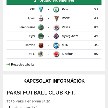
Újpest
-
DVSC
4:2
Ferencváros
-
Vasas
0:0
Győr
-
Nyíregyháza
4:0
Honvéd
-
MTK
3:3
PAFC
-
Kisvárda
0:2
Részletes tabella
KAPCSOLAT INFORMÁCIÓK
PAKSI FUTBALL CLUB KFT.
7030 Paks, Fehérvári út 29.
+36-75-510-618
media@paksifc.hu