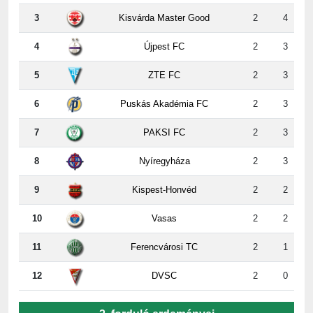
4
Újpest FC
2
3
5
ZTE FC
2
3
6
Puskás Akadémia FC
2
3
7
PAKSI FC
2
3
8
Nyíregyháza
2
3
9
Kispest-Honvéd
2
2
10
Vasas
2
2
11
Ferencvárosi TC
2
1
12
DVSC
2
0
2. forduló erdeményei
ZTE
-
Paks
5:2