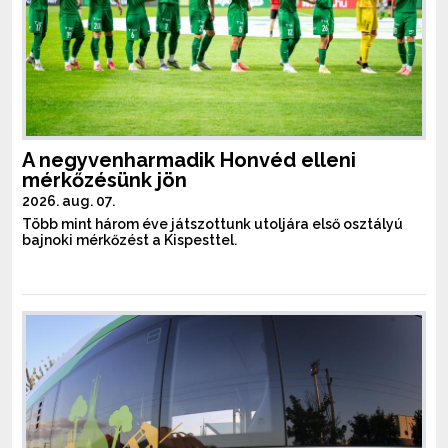
A negyvenharmadik Honvéd elleni
mérkőzésünk jön
2026. aug. 07.
Több mint három éve játszottunk utoljára első osztályú
bajnoki mérkőzést a Kispesttel.