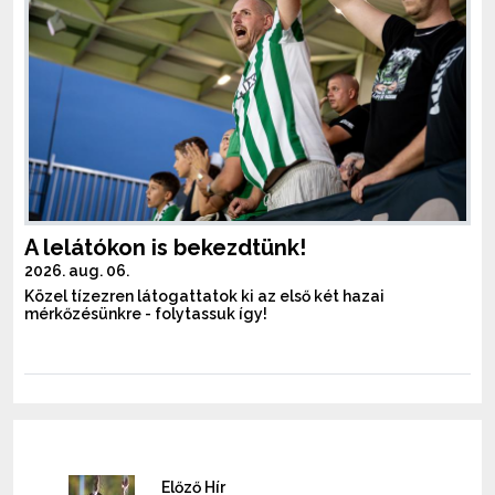
A lelátókon is bekezdtünk!
2026. aug. 06.
Közel tízezren látogattatok ki az első két hazai
mérkőzésünkre - folytassuk így!
Előző Hír