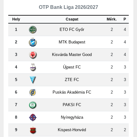
Hely
Csapat
Mérk.
P
1
ETO FC Győr
2
4
2
MTK Budapest
2
4
3
Kisvárda Master Good
2
4
4
Újpest FC
2
3
5
ZTE FC
2
3
6
Puskás Akadémia FC
2
3
7
PAKSI FC
2
3
8
Nyíregyháza
2
3
9
Kispest-Honvéd
2
2
10
Vasas
2
2