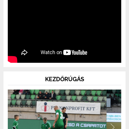
KEZDŐRÚGÁS
Previous
Next