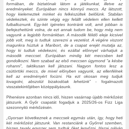
formában, de biztatónak látom a játékunkat, illetve az
eredményeket. Európában nincs könnyű meccs. Az látszott,
hogy kielemeztek minket és felkészültek belőlünk. Stabilan
védekeztek, és szinte végig egy felállt védelem ellen kellett
futballoznunk. Egy-két ígéretes kontránk volt, amit jobban is
befejezhettünk volna, de ezt annak tudom be, hogy még nem
vagyunk a legjobb formánkban. A második félidő eleje kicsivel
jobb volt, meg is tudtuk szerezni a vezetést. A végére viszont
magunkra húztuk a Maribort, de a csapat erejét mutatja az,
hogy ki tudtuk védekezni, és ezáltal előnnyel várhatjuk a
második meccset. Európában mindig két meccsben kell
gondolkozni. Nem szabad az első meccsen úgymond "a késbe
rohanni", taktikusan kell játszani. Nagyon fontos lesz a
csütörtöki meccs, de mivel előnyben vagyunk, az ellenfélnek
kell az eredményért focizni. Ha ezt okosan meg tudjuk
lovagolni, abszolút bizakodóak lehetünk”
- fogalmazott
visszatekintőjében középpályásunk.
Pihenésre azonban nincs idő, hiszen vasárnap újabb mérkőzést
játszunk. A Győr csapatát fogadjuk a 2025/26-os Fizz Liga
szezonnyitó mérkőzésén.
„Gyorsan következnek a meccsek egymás után, így, hogy heti
két mérkőzést játszunk. Van restanciánk a Győrrel szemben,
hiszen tavaly egyszer sem tudtuk őket legyőzni. Hazai pályán