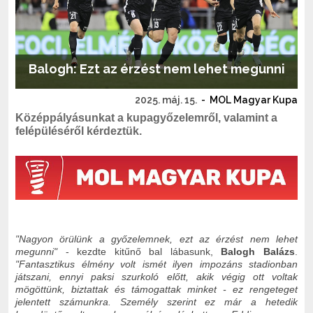
Balogh: Ezt az érzést nem lehet megunni
2025. máj. 15.
-
MOL Magyar Kupa
Középpályásunkat a kupagyőzelemről, valamint a
felépüléséről kérdeztük.
"Nagyon örülünk a győzelemnek, ezt az érzést nem lehet
megunni"
- kezdte kitűnő bal lábasunk,
Balogh Balázs
.
"Fantasztikus élmény volt ismét ilyen impozáns stadionban
játszani, ennyi paksi szurkoló előtt, akik végig ott voltak
mögöttünk, biztattak és támogattak minket - ez rengeteget
jelentett számunkra. Személy szerint ez már a hetedik