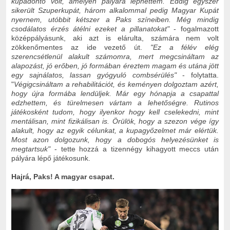
kupadöntő volt, amelyen pályára léphettem. Eddig egyszer
sikerült Szuperkupát, három alkalommal pedig Magyar Kupát
nyernem, utóbbit kétszer a Paks színeiben. Még mindig
csodálatos érzés átélni ezeket a pillanatokat"
- fogalmazott
középpályásunk, aki azt is elárulta, számára nem volt
zökkenőmentes az ide vezető út.
"Ez a félév elég
szerencsétlenül alakult számomra, mert megcsináltam az
alapozást, jó erőben, jó formában éreztem magam és utána jött
egy sajnálatos, lassan gyógyuló combsérülés"
- folytatta.
"
Végigcsináltam a rehabilitációt, és keményen dolgoztam azért,
hogy újra formába lendüljek. Már egy hónapja a csapattal
edzhettem, és türelmesen vártam a lehetőségre. Rutinos
játékosként tudom, hogy ilyenkor hogy kell cselekedni, mint
mentálisan, mint fizikálisan is. Örülök, hogy a szezon vége így
alakult, hogy az egyik célunkat, a kupagyőzelmet már elértük.
Most azon dolgozunk, hogy a dobogós helyezésünket is
megtartsuk"
- tette hozzá a tizennégy kihagyott meccs után
pályára lépő játékosunk.
Hajrá, Paks! A magyar csapat.