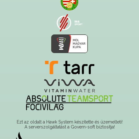
Ezt az oldalt a Hawk System készítette és üzemelteti!
A serverszolgáltatást a Govern-soft biztosítja!