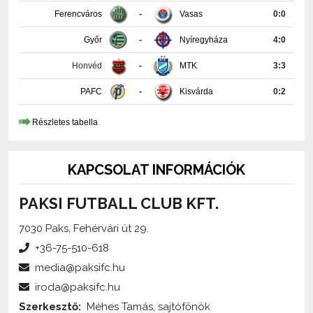
Győr
-
Nyíregyháza
4:0
Honvéd
-
MTK
3:3
PAFC
-
Kisvárda
0:2
Részletes tabella
KAPCSOLAT INFORMÁCIÓK
PAKSI FUTBALL CLUB KFT.
7030 Paks, Fehérvári út 29.
+36-75-510-618
media@paksifc.hu
iroda@paksifc.hu
Szerkesztő:
Méhes Tamás, sajtófőnök
Küldjön üzenetet!