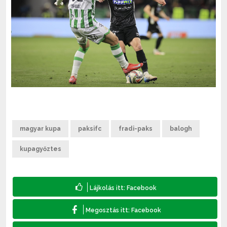
magyar kupa
paksifc
fradi-paks
balogh
kupagyőztes