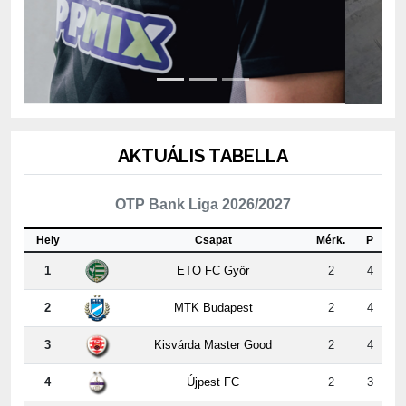
AKTUÁLIS TABELLA
OTP Bank Liga 2026/2027
Hely
Csapat
Mérk.
P
1
ETO FC Győr
2
4
2
MTK Budapest
2
4
3
Kisvárda Master Good
2
4
4
Újpest FC
2
3
5
ZTE FC
2
3