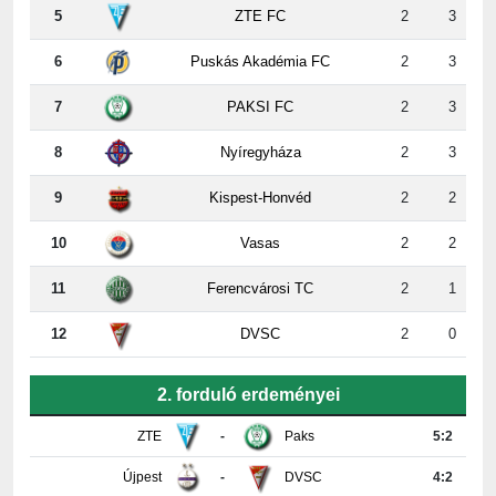
6
Puskás Akadémia FC
2
3
7
PAKSI FC
2
3
8
Nyíregyháza
2
3
9
Kispest-Honvéd
2
2
10
Vasas
2
2
11
Ferencvárosi TC
2
1
12
DVSC
2
0
2. forduló erdeményei
ZTE
-
Paks
5:2
Újpest
-
DVSC
4:2
Ferencváros
-
Vasas
0:0