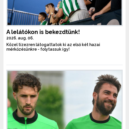
A lelátókon is bekezdtünk!
2026. aug. 06.
Közel tízezren látogattatok ki az első két hazai
mérkőzésünkre - folytassuk így!