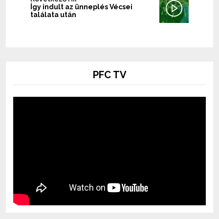
Így indult az ünneplés Vécsei
találata után
PFC TV