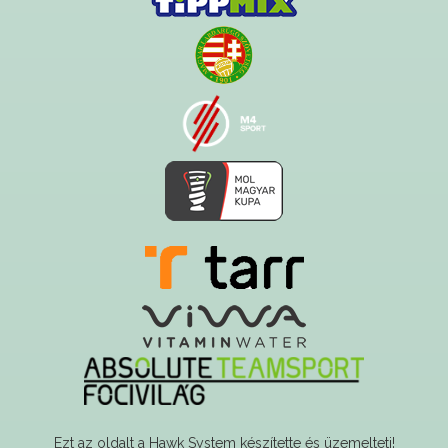
Ezt az oldalt a Hawk System készítette és üzemelteti!
A serverszolgáltatást a Govern-soft biztosítja!