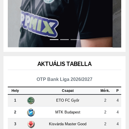
AKTUÁLIS TABELLA
OTP Bank Liga 2026/2027
Hely
Csapat
Mérk.
P
1
ETO FC Győr
2
4
2
MTK Budapest
2
4
3
Kisvárda Master Good
2
4
4
Újpest FC
2
3