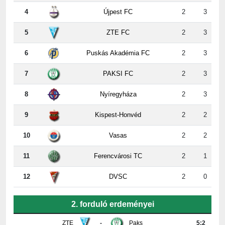
5
ZTE FC
2
3
6
Puskás Akadémia FC
2
3
7
PAKSI FC
2
3
8
Nyíregyháza
2
3
9
Kispest-Honvéd
2
2
10
Vasas
2
2
11
Ferencvárosi TC
2
1
12
DVSC
2
0
2. forduló erdeményei
ZTE
-
Paks
5:2
Újpest
-
DVSC
4:2