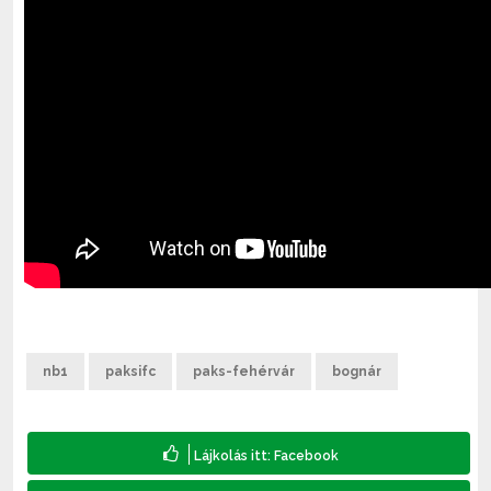
nb1
paksifc
paks-fehérvár
bognár