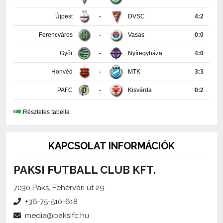
Ferencváros
-
Vasas
0:0
Győr
-
Nyíregyháza
4:0
Honvéd
-
MTK
3:3
PAFC
-
Kisvárda
0:2
Részletes tabella
KAPCSOLAT INFORMÁCIÓK
PAKSI FUTBALL CLUB KFT.
7030 Paks, Fehérvári út 29.
+36-75-510-618
media@paksifc.hu
iroda@paksifc.hu
Szerkesztő:
Méhes Tamás, sajtófőnök