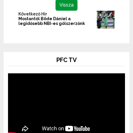
Vissza
Következő Hír
Mostantól Böde Dániel a
legidősebb NBI-es gólszerzőnk
PFC TV