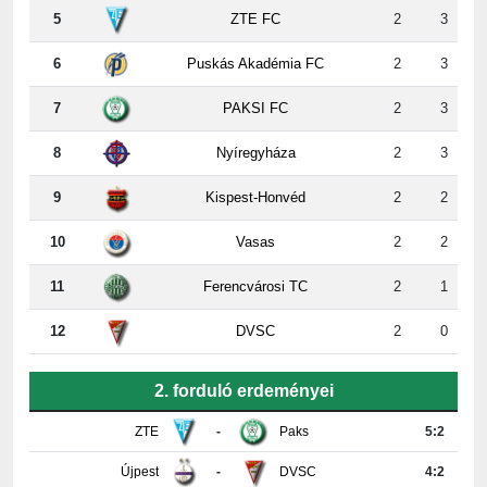
6
Puskás Akadémia FC
2
3
7
PAKSI FC
2
3
8
Nyíregyháza
2
3
9
Kispest-Honvéd
2
2
10
Vasas
2
2
11
Ferencvárosi TC
2
1
12
DVSC
2
0
2. forduló erdeményei
ZTE
-
Paks
5:2
Újpest
-
DVSC
4:2
Ferencváros
-
Vasas
0:0