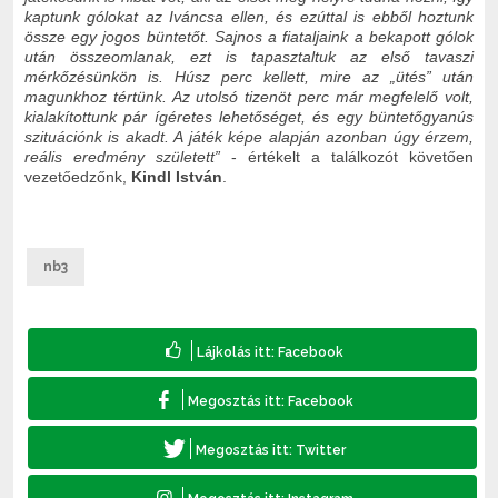
kaptunk gólokat az Iváncsa ellen, és ezúttal is ebből hoztunk
össze egy jogos büntetőt. Sajnos a fiataljaink a bekapott gólok
után összeomlanak, ezt is tapasztaltuk az első tavaszi
mérkőzésünkön is. Húsz perc kellett, mire az „ütés” után
magunkhoz tértünk. Az utolsó tizenöt perc már megfelelő volt,
kialakítottunk pár ígéretes lehetőséget, és egy büntetőgyanús
szituációnk is akadt. A játék képe alapján azonban úgy érzem,
reális eredmény született”
- értékelt a találkozót követően
v
ezetőedzőnk,
Kindl István
.
nb3