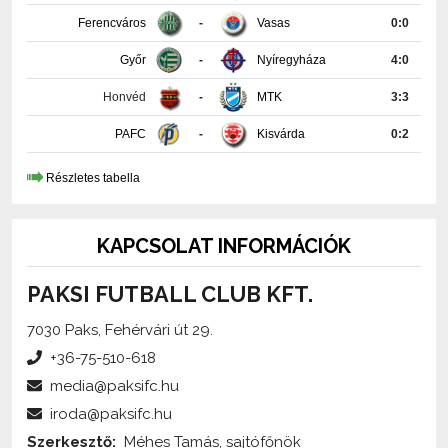
Győr
-
Nyíregyháza
4:0
Honvéd
-
MTK
3:3
PAFC
-
Kisvárda
0:2
Részletes tabella
KAPCSOLAT INFORMÁCIÓK
PAKSI FUTBALL CLUB KFT.
7030 Paks, Fehérvári út 29.
+36-75-510-618
media@paksifc.hu
iroda@paksifc.hu
Szerkesztő:
Méhes Tamás, sajtófőnök