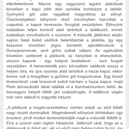
ellenfeleinknek. Marosi egy nagyszerű egyéni alakítását
követően a kapu jobb alsó sarkába bombázta a labdát.
Gyönyörű gól után ragadtuk magunkhoz az előnyt.
Összességében túlnyomó részt mezőnyben harcoltak a
csapatok, a kapuk kevésszer forogtak veszélyben. Előnyünk
tudatában teljes kontroll alatt tartottuk a találkozót, ennek
tudatában vonulhattunk a szünetre. A második játékrész elején
sajnos fiatal belső védőink belehibáztak a játékba, így egy
kezezést követően jogos büntetőt ajándékoztunk a
Dunaújvárosnak, amit gólra tudtak váltani. Az egalizálást
követően szétesett a játékunk, az irányítást is elvesztettük,
viszont kapunk - egy helyzet kivételével - nem forgott
veszélyben. A hetvenötödik perc környékén találtunk vissza a
helyes útra, és újra nyomás alatt tartottuk a hazai kaput, ekkor
benne volt a levegőben a győztes gól megszerzése. Egy közeli
lövésünknél csak bravúrral tudott hárítani a hazai kapus, majd
Pesti támaszkodó lábát találták el a tizenhatosunkon belül, de
tizenegyes helyett kifelé járt szabadrúgás. A találkozó végén
már nem alakult ki nagyobb helyzet.
„A játékunk a megtervezettekhez mérten indult, az első félidő
nagy részét domináltuk. Megérdemelt előnyünk birtokában úgy
éreztem, profi módon lemenedzseljük majd a második félidőt is.
Erre a szünet után rögtön hibáztunk. Jellemző ránk, hogy az a
játékosunk is hibát vét, aki az elsőt még helyre tudná hozni, így