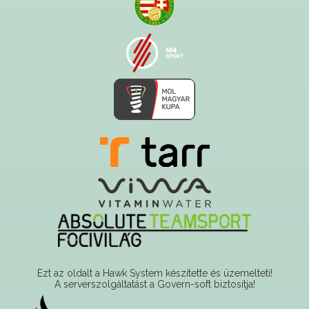
Ezt az oldalt a Hawk System készítette és üzemelteti!
A serverszolgáltatást a Govern-soft biztosítja!