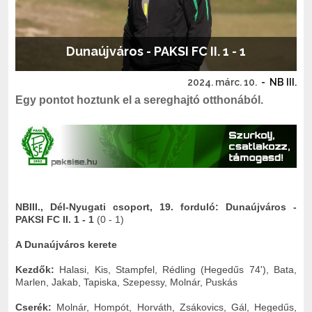
Dunaújváros - PAKSI FC II. 1 - 1
2024. márc. 10.
-
NB III.
Egy pontot hoztunk el a sereghajtó otthonából.
NBIII., Dél-Nyugati csoport, 19. forduló: Dunaújváros -
PAKSI FC II. 1 - 1
(0 - 1)
A Dunaújváros kerete
Kezdők:
Halasi, Kis, Stampfel, Rédling (Hegedűs 74'), Bata,
Marlen, Jakab, Tapiska, Szepessy, Molnár, Puskás
Cserék:
Molnár, Hompót, Horváth, Zsákovics, Gál, Hegedűs,