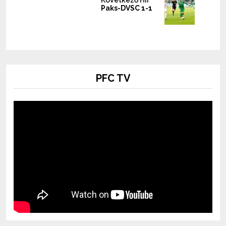
Következő Hír
Paks-DVSC 1-1
PFC TV