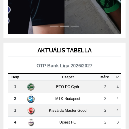
AKTUÁLIS TABELLA
OTP Bank Liga 2026/2027
Hely
Csapat
Mérk.
P
1
ETO FC Győr
2
4
2
MTK Budapest
2
4
3
Kisvárda Master Good
2
4
4
Újpest FC
2
3
5
ZTE FC
2
3