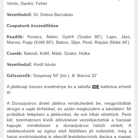
Vörös, Dankó, Fehér
Vezetőedző:
Dr. Dobos Barnabás
Csapatunk összeállítása
Kezdők:
Kovács, Ádám, Győrfi (Szabó 80'), Lapu, Jász,
Marosi, Pupp (Köllő 80'), Babos, Silye, Pesti, Répási (Máté 46')
Cserék:
Bakodi, Köllő, Máté, Szabó, Holka
Vezetőedző:
Kindl István
Gólszerzők:
Szepessy 50' (bü.), ill. Marosi 32'
A játéknap összes eredménye és a tabella
IDE
kattintva érhető
el.
A Dunaújváros direkt játékra rendezkedett be, megpróbálták
átrúgni a saját térfelüket, és aztán megküzdeni a labdákért. Mi
próbáltuk felépíteni a játékunkat, de sok hibát vétettünk. Pesti
két, tizenhatoson kívüli átlövésével veszélyeztettük a hazaiak
kapuját, mindkétszer a dunaújvárosi hálóőr védett. A
védekezésünk az egész első félidőben jól működött, még a
hazai pontrúgásokat is sikerült levédekeznünk dacára a magas