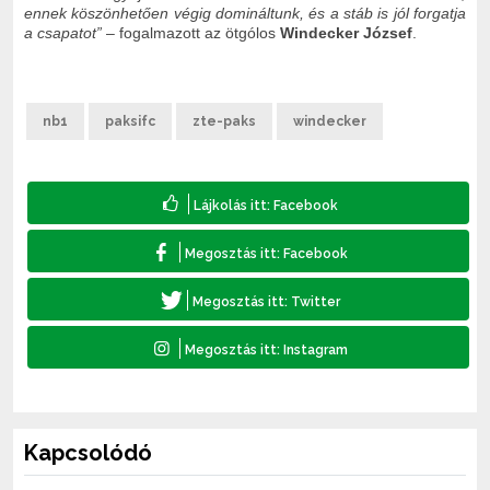
ennek köszönhetően végig domináltunk, és a stáb is jól forgatja
a csapatot”
– fogalmazott az ötgólos
Windecker József
.
nb1
paksifc
zte-paks
windecker
Kapcsolódó