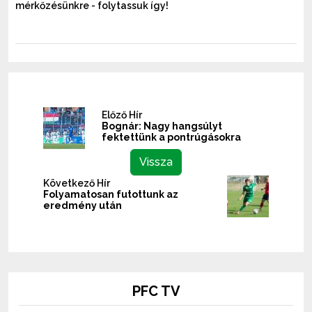
mérkőzésünkre - folytassuk így!
Előző Hír
Bognár: Nagy hangsúlyt
fektettünk a pontrúgásokra
Vissza
Következő Hír
Folyamatosan futottunk az
eredmény után
PFC TV