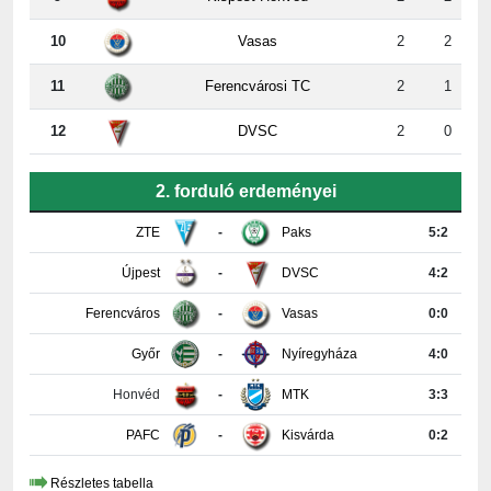
11
Ferencvárosi TC
2
1
12
DVSC
2
0
2. forduló erdeményei
ZTE
-
Paks
5:2
Újpest
-
DVSC
4:2
Ferencváros
-
Vasas
0:0
Győr
-
Nyíregyháza
4:0
Honvéd
-
MTK
3:3
PAFC
-
Kisvárda
0:2
Részletes tabella