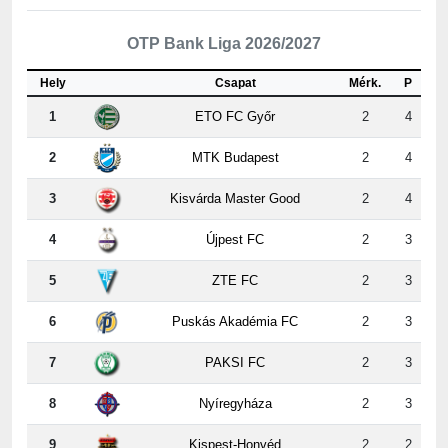
OTP Bank Liga 2026/2027
Hely
Csapat
Mérk.
P
1
ETO FC Győr
2
4
2
MTK Budapest
2
4
3
Kisvárda Master Good
2
4
4
Újpest FC
2
3
5
ZTE FC
2
3
6
Puskás Akadémia FC
2
3
7
PAKSI FC
2
3
8
Nyíregyháza
2
3
9
Kispest-Honvéd
2
2
10
Vasas
2
2