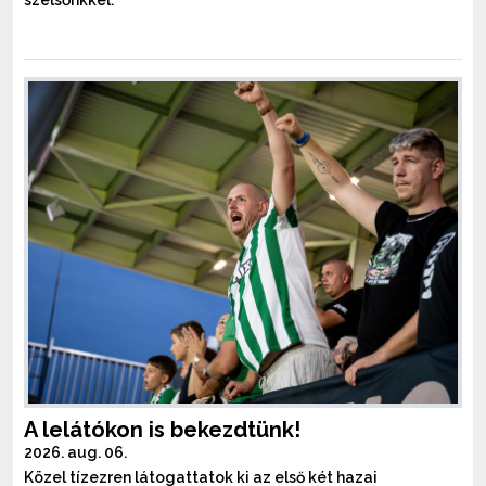
szélsőnkkel.
A lelátókon is bekezdtünk!
2026. aug. 06.
Közel tízezren látogattatok ki az első két hazai