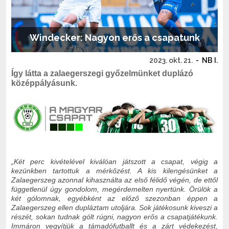
Windecker: Nagyon erős a csapatunk
2023. okt. 21.
-
NB I.
Így látta a zalaegerszegi győzelmünket duplázó
középpályásunk.
„Két perc kivételével kiválóan játszott a csapat, végig a
kezünkben tartottuk a mérkőzést. A kis kilengésünket a
Zalaegerszeg azonnal kihasználta az első félidő végén, de ettől
függetlenül úgy gondolom, megérdemelten nyertünk. Örülök a
két gólomnak, egyébként az előző szezonban éppen a
Zalaegerszeg ellen dupláztam utoljára. Sok játékosunk kiveszi a
részét, sokan tudnak gólt rúgni, nagyon erős a csapatjátékunk.
Immáron vegyítjük a támadófutballt és a zárt védekezést,