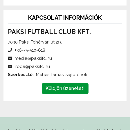
KAPCSOLAT INFORMÁCIÓK
PAKSI FUTBALL CLUB KFT.
7030 Paks, Fehérvári út 29.
+36-75-510-618
media@paksifc.hu
iroda@paksifc.hu
Szerkesztő:
Méhes Tamás, sajtófőnök
Küldjön üzenetet!
Az oldalon található írott és képi anyagok
engedélykötelesek
,
és csak a forrás megjelölésével,
internetes felhasználás esetén élő hivatkozás elhelyezésével