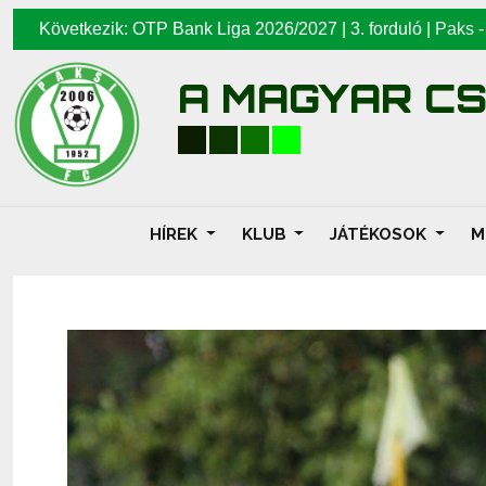
Következik: OTP Bank Liga 2026/2027 | 3. forduló |
Paks
A MAGYAR C
HÍREK
KLUB
JÁTÉKOSOK
M