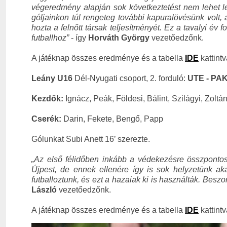
végeredmény alapján sok következtetést nem lehet l
góljainkon túl rengeteg további kapuralövésünk volt,
hozta a felnőtt társak teljesítményét. Ez a tavalyi év
futballhoz”
- így
Horváth György
vezetőedzőnk.
A játéknap összes eredménye és a tabella
IDE
kattintv
Leány U16
Dél-Nyugati csoport, 2. forduló:
UTE - PAKS
Kezdők:
Ignácz, Peák, Földesi, Bálint, Szilágyi, Zoltán
Cserék:
Darin, Fekete, Bengő, Papp
Gólunkat Subi Anett 16’ szerezte.
„Az első félidőben inkább a védekezésre összpontosít
Újpest, de ennek ellenére így is sok helyzetünk aka
futballoztunk, és ezt a hazaiak ki is használták. Bes
László
vezetőedzőnk.
A játéknap összes eredménye és a tabella
IDE
kattintv