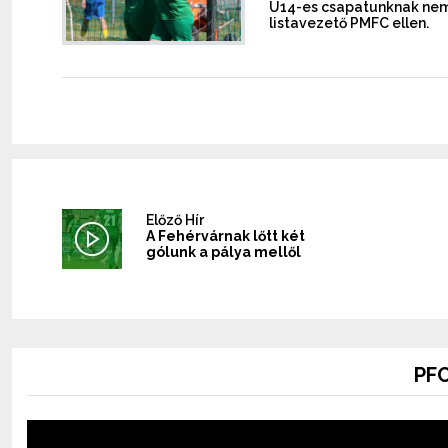
U14-es csapatunknak nem j
listavezető PMFC ellen.
Előző Hír
A Fehérvárnak lőtt két
gólunk a pálya mellől
PFC