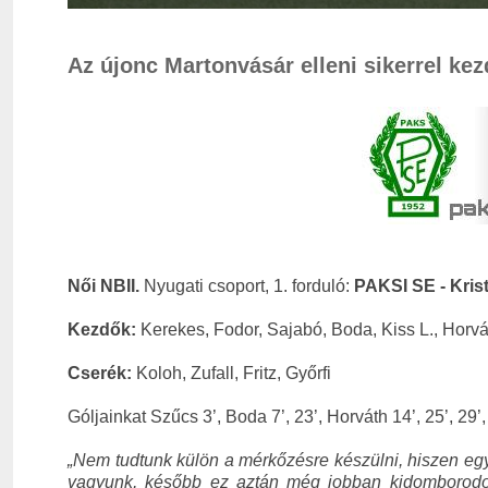
Az újonc Martonvásár elleni sikerrel kez
Női NBII.
Nyugati csoport, 1. forduló:
PAKSI SE - Kris
Kezdők:
Kerekes, Fodor, Sajabó, Boda, Kiss L., Horvát
Cserék:
Koloh, Zufall, Fritz, Győrfi
Góljainkat Szűcs 3’, Boda 7’, 23’, Horváth 14’, 25’, 29’, 
„Nem tudtunk külön a mérkőzésre készülni, hiszen egy
vagyunk, később ez aztán még jobban kidomborodott