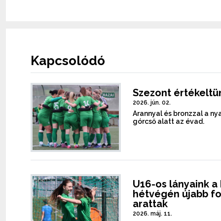
Kapcsolódó
Szezont értékeltü
2026. jún. 02.
Arannyal és bronzzal a ny
górcső alatt az évad.
U16-os lányaink a 
hétvégén újabb f
arattak
2026. máj. 11.