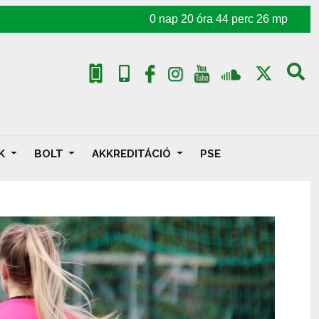
0
nap
20
óra
44
perc
24
mp
AK
BOLT
AKKREDITÁCIÓ
PSE