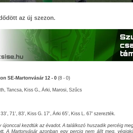
dődött az új szezon.
ton SE-Martonvásár 12 - 0
(8 - 0)
h, Tancsa, Kiss G., Árki, Marosi, Szűcs
33’, 71’, 83’, Kiss G. 17’, Árki 65’, Kiss L. 67’ szerezték.
 újonccal kezdtük az évadot. A találkozó huszadik percéig megm
. A Martonvásár azonban egy percig nem állt meg, végigküzd