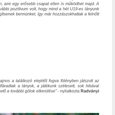
m, ami egy erősebb csapat ellen is működhet majd. A
ovábbi pozitívum volt, hogy mind a hét U19-es lányunk
segítsenek bennünket, így már hozzászokhattak a felnőtt
jnos a találkozó elejétől fogva fölényben játszott az
fáradtak a lányok, a játékunk szétesett, sok hibával
ető a további gólok elkerülése”
- nyilatkozta
Radványi