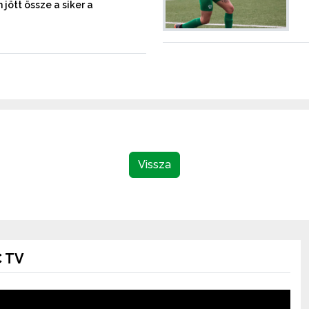
ött össze a siker a
Vissza
 TV