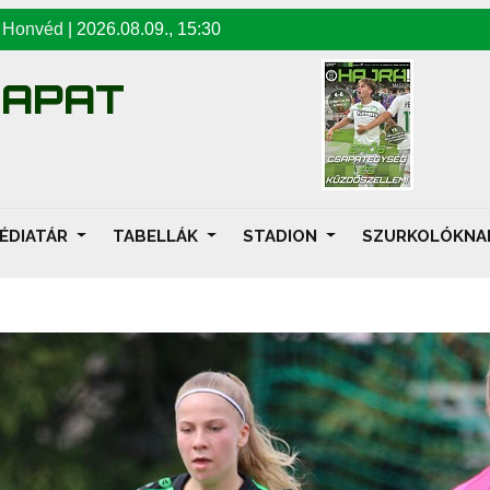
-
Honvéd
|
2026.08.09
.,
15:30
SAPAT
ÉDIATÁR
TABELLÁK
STADION
SZURKOLÓKN