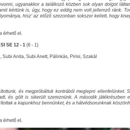
evonni, ugyanakkor a találkozó közben sok olyan dolgot látta
 amit kértünk is, úgy, hogy ez eddig nem volt jellemző ránk. T
 folyománya, hisz’ az előző szezonban sokszor kellett, hogy ki
a érhető el.
I SE 12 - 1
(6 - 1)
, Subi Anita, Subi Anett, Pálinkás, Pirisi, Szakál
ottunk, és megpróbáltuk kontrából meglepni ellenfelünket. Sa
dt, és gólt is sikerült szereznünk. A második játékrészben el
zorítottak a kapunkhoz bennünket, és a hátvédsorunknak köszönh
a érhető el.