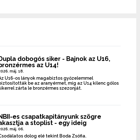
Dupla dobogós siker - Bajnok az U16,
bronzérmes az U14!
2026. máj. 18.
Az U16-os lányok magabiztos győzelemmel
biztosították be az aranyérmet, míg az U14 kilenc gólos
sikerrel zárta le bronzérmes szezonját.
NBII-es csapatkapitányunk szögre
akasztja a stoplist - egy ideig
2026. máj. 06.
Csodálatos dolog elé tekint Boda Zsófia.