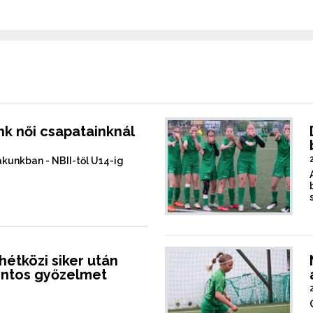
nk női csapatainknál
akunkban - NBII-től U14-ig
hétközi siker után
ontos győzelmet