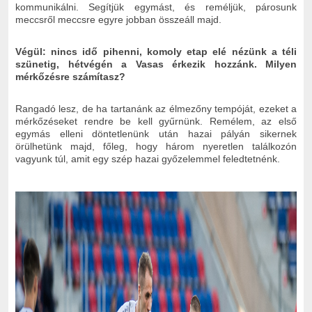
kommunikálni. Segítjük egymást, és reméljük, párosunk
meccsről meccsre egyre jobban összeáll majd.
Végül: nincs idő pihenni, komoly etap elé nézünk a téli
szünetig, hétvégén a Vasas érkezik hozzánk. Milyen
mérkőzésre számítasz?
Rangadó lesz, de ha tartanánk az élmezőny tempóját, ezeket a
mérkőzéseket rendre be kell gyűrnünk. Remélem, az első
egymás elleni döntetlenünk után hazai pályán sikernek
örülhetünk majd, főleg, hogy három nyeretlen találkozón
vagyunk túl, amit egy szép hazai győzelemmel feledtetnénk.