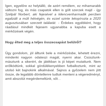
Igen, egyelőre ez helytálló, de azért remélem, ez mihamarabb
változni fog, és más csapatok ellen is gólt szerzek majd
- így
Szélpál Norbert, aki fejesével a kilencvenharmadik percben
egalizált a múlt hétvégén, és ezzel szinte lekopírozta a 2020
augusztusában szerzett találatát.
- Érdekes egyébként, hogy
ráadásul mindkét fejesem ugyanabba a kapuba esett a
mérkőzések végén.
Hogy élted meg a teljes összecsapást belülről?
Úgy gondolom, jól álltunk bele a mérkőzésbe, lehetett érezni,
mindenki nagyon odateszi magát, nyerni akar. Csúsztunk-
másztunk a sikerért, de játékban is jó képet mutattunk. Nem
erőlködtünk, sokkal gördülékenyebben futballoztunk, mint az
utolsó két bajnokink alkalmával. Sajnos a győzelem nem jött
össze, de legalább döntetlenre tudtuk menteni a végeredményt,
amit abszolút megérdemeltünk, sőt…