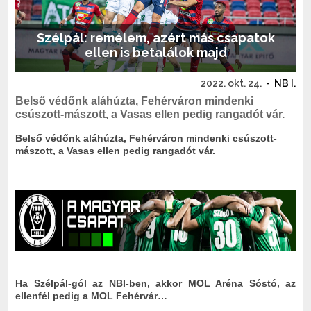
Szélpál: remélem, azért más csapatok
ellen is betalálok majd
2022. okt. 24.
-
NB I.
Belső védőnk aláhúzta, Fehérváron mindenki
csúszott-mászott, a Vasas ellen pedig rangadót vár.
Belső védőnk aláhúzta, Fehérváron mindenki csúszott-
mászott, a Vasas ellen pedig rangadót vár.
Ha Szélpál-gól az NBI-ben, akkor MOL Aréna Sóstó, az
ellenfél pedig a MOL Fehérvár…