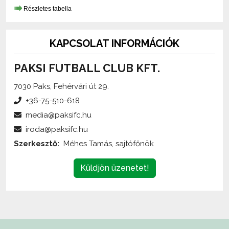
KAPCSOLAT INFORMÁCIÓK
PAKSI FUTBALL CLUB KFT.
7030 Paks, Fehérvári út 29.
+36-75-510-618
media@paksifc.hu
iroda@paksifc.hu
Szerkesztő:
Méhes Tamás, sajtófőnök
Küldjön üzenetet!
Az oldalon található írott és képi anyagok
engedélykötelesek
,