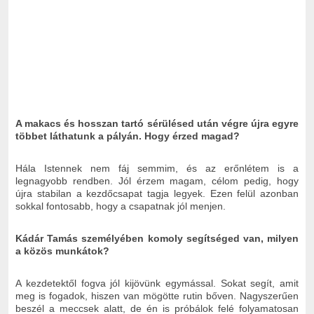
A makacs és hosszan tartó sérülésed után végre újra egyre
többet láthatunk a pályán. Hogy érzed magad?
Hála Istennek nem fáj semmim, és az erőnlétem is a
legnagyobb rendben. Jól érzem magam, célom pedig, hogy
újra stabilan a kezdőcsapat tagja legyek. Ezen felül azonban
sokkal fontosabb, hogy a csapatnak jól menjen.
Kádár Tamás személyében komoly segítséged van, milyen
a közös munkátok?
A kezdetektől fogva jól kijövünk egymással. Sokat segít, amit
meg is fogadok, hiszen van mögötte rutin bőven. Nagyszerűen
beszél a meccsek alatt, de én is próbálok felé folyamatosan