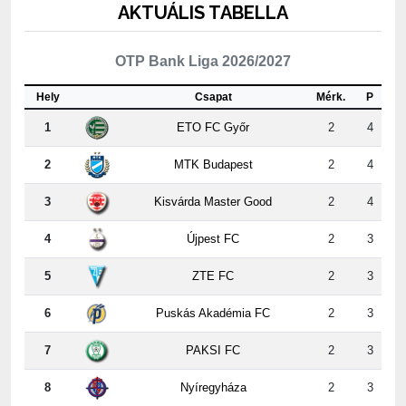
OTP Bank Liga 2026/2027
Hely
Csapat
Mérk.
P
1
ETO FC Győr
2
4
2
MTK Budapest
2
4
3
Kisvárda Master Good
2
4
4
Újpest FC
2
3
5
ZTE FC
2
3
6
Puskás Akadémia FC
2
3
7
PAKSI FC
2
3
8
Nyíregyháza
2
3
9
Kispest-Honvéd
2
2