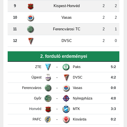
10
Vasas
2
2
11
Ferencvárosi TC
2
1
12
DVSC
2
0
2. forduló erdeményei
ZTE
-
Paks
5:2
Újpest
-
DVSC
4:2
Ferencváros
-
Vasas
0:0
Győr
-
Nyíregyháza
4:0
Honvéd
-
MTK
3:3
PAFC
-
Kisvárda
0:2
Részletes tabella