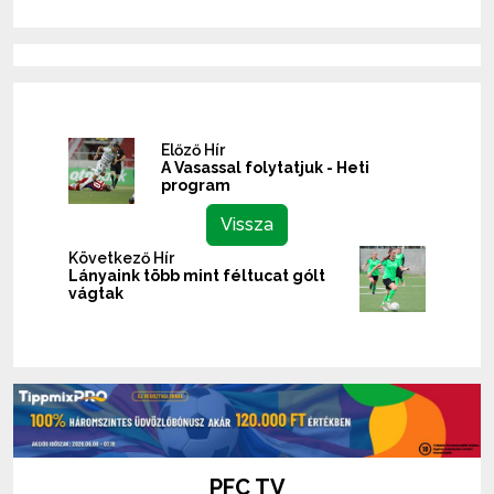
Előző Hír
A Vasassal folytatjuk - Heti
program
Vissza
Következő Hír
Lányaink több mint féltucat gólt
vágtak
PFC TV