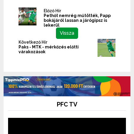
Előző Hír
Pethőt nemrég műtötték, Papp
bokájáról lassan a járógipsz is
lekerül
Vissza
Következő Hír
Paks - MTK - mérkőzés előtti
várakozások
PFC TV