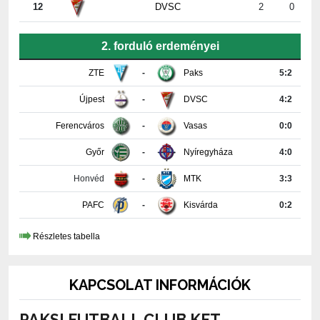
12
DVSC
2
0
2. forduló erdeményei
ZTE
-
Paks
5:2
Újpest
-
DVSC
4:2
Ferencváros
-
Vasas
0:0
Győr
-
Nyíregyháza
4:0
Honvéd
-
MTK
3:3
PAFC
-
Kisvárda
0:2
Részletes tabella
KAPCSOLAT INFORMÁCIÓK
PAKSI FUTBALL CLUB KFT.