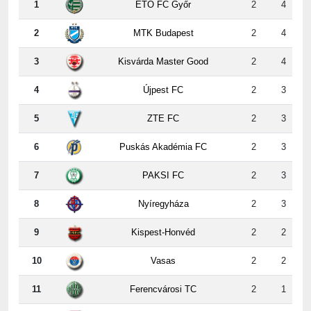
1
ETO FC Győr
2
4
2
MTK Budapest
2
4
3
Kisvárda Master Good
2
4
4
Újpest FC
2
3
5
ZTE FC
2
3
6
Puskás Akadémia FC
2
3
7
PAKSI FC
2
3
8
Nyíregyháza
2
3
9
Kispest-Honvéd
2
2
10
Vasas
2
2
11
Ferencvárosi TC
2
1