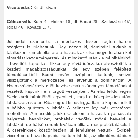
Vezetőedző:
Kindl István
Gólszerzők:
Bata 4’, Molnár 16’, ill. Budai 26’, Szekszárdi 45’,
Ribár 46’, Kovács L. 77’
Jól indult számunkra a mérkőzés, hiszen rögtön három
szögletet is rúghattunk. Úgy nézett ki, dominálni tudunk a
találkozón, ennek ellenére a hazaiak az első negyedórában két
támadást kezdeményeztek, és mindkettő után - a mi hibáinkból
- bevették kapunkat. Ekkor egy rövid időszakra elvesztettük a
kezdeti magabiztosságunkat, de egy szépen felépített
támadásunkból Budai révén szépíteni tudtunk, amivel
visszajöttünk a mérkőzésbe, és átvettük a dominanciát. A
Hódmezővásárhely ettől kezdve csak szórványos támadásokat
vezetett, kapunk nem forgott veszélyben. Az első félidő végén
Szekszárdi büntetőből egyenlített, majd a középkezdés utáni
labdaszerzés után Ribár ugrott ki, és higgadtan, a kapus mellett
a hálóba gurította a labdát. A szünetre így már vezetéssel
mehettünk. A második játékrész elején a hazaiak nyomás alá
helyeztek bennünket, próbálták védőink mögé beívelni a
labdákat, de hátsó sorunk kiválóan állta a megpróbáltatásokat.
A cseréinknek köszönhetően új lendületet vettünk. Skripek
ziccerben a hazai kapusba rúgta a labdát, az ellentámadásban