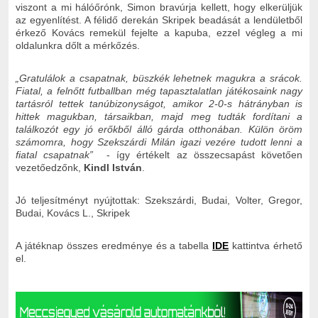
viszont a mi hálóőrónk, Simon bravúrja kellett, hogy elkerüljük
az egyenlítést. A félidő derekán Skripek beadását a lendületből
érkező Kovács remekül fejelte a kapuba, ezzel végleg a mi
oldalunkra dőlt a mérkőzés.
„Gratulálok a csapatnak, büszkék lehetnek magukra a srácok.
Fiatal, a felnőtt futballban még tapasztalatlan játékosaink nagy
tartásról tettek tanúbizonyságot, amikor 2-0-s hátrányban is
hittek magukban, társaikban, majd meg tudták fordítani a
találkozót egy jó erőkből álló gárda otthonában. Külön öröm
számomra, hogy Szekszárdi Milán igazi vezére tudott lenni a
fiatal csapatnak”
- így értékelt az összecsapást követően
vezetőedzőnk,
Kindl István
.
Jó teljesítményt nyújtottak: Szekszárdi, Budai, Volter, Gregor,
Budai, Kovács L., Skripek
A játéknap összes eredménye és a tabella
IDE
kattintva érhető
el.