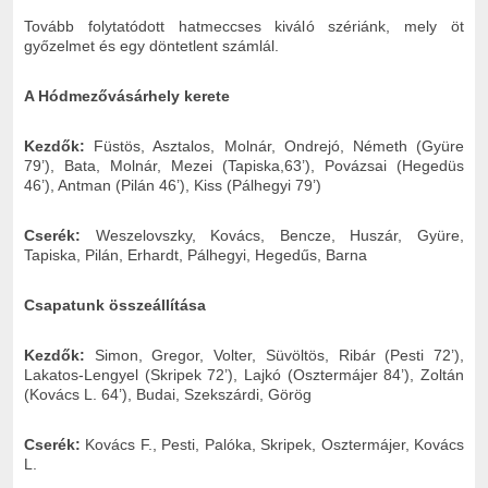
Tovább folytatódott hatmeccses kiváló szériánk, mely öt
győzelmet és egy döntetlent számlál.
A Hódmezővásárhely kerete
Kezdők:
Füstös, Asztalos, Molnár, Ondrejó, Németh (Gyüre
79’), Bata, Molnár, Mezei (Tapiska,63’), Povázsai (Hegedüs
46’), Antman (Pilán 46’), Kiss (Pálhegyi 79’)
Cserék:
Weszelovszky, Kovács, Bencze, Huszár, Gyüre,
Tapiska, Pilán, Erhardt, Pálhegyi, Hegedűs, Barna
Csapatunk összeállítása
Kezdők:
Simon, Gregor, Volter, Süvöltös, Ribár (Pesti 72’),
Lakatos-Lengyel (Skripek 72’), Lajkó (Osztermájer 84’), Zoltán
(Kovács L. 64’), Budai, Szekszárdi, Görög
Cserék:
Kovács F., Pesti, Palóka, Skripek, Osztermájer, Kovács
L.