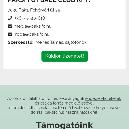
7030 Paks, Fehérvári út 29.
+36-75-510-618
media@paksifc.hu
iroda@paksifc.hu
Szerkesztő:
Méhes Tamás, sajtófőnök
Küldjön üzenetet!
Az oldalon található írott és képi anyagok
engedélykötelesek
,
és csak a forrás megjelölésével,
internetes felhasználás esetén élő hivatkozás elhelyezésével
(forrás: paksifc.hu) használhatóak fel.
Támogatóink