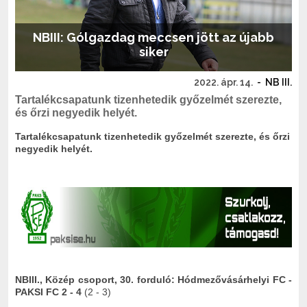
NBIII: Gólgazdag meccsen jött az újabb
siker
2022. ápr. 14.
-
NB III.
Tartalékcsapatunk tizenhetedik győzelmét szerezte,
és őrzi negyedik helyét.
Tartalékcsapatunk tizenhetedik győzelmét szerezte, és őrzi
negyedik helyét.
NBIII., Közép csoport, 30. forduló: Hódmezővásárhelyi FC -
PAKSI FC 2 - 4
(2 - 3)