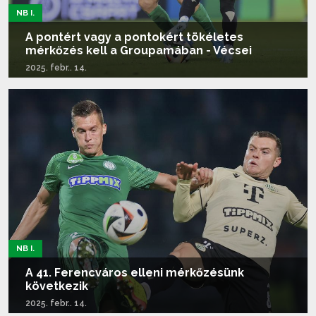
NB I.
A pontért vagy a pontokért tökéletes
mérkőzés kell a Groupamában - Vécsei
2025. febr.. 14.
Tovább olvasom...
NB I.
A 41. Ferencváros elleni mérkőzésünk
következik
2025. febr.. 14.