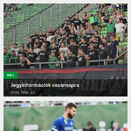
Tovább olvasom...
NB I.
Jegyinformációk vasárnapra
2025. febr.. 11.
Tovább olvasom...