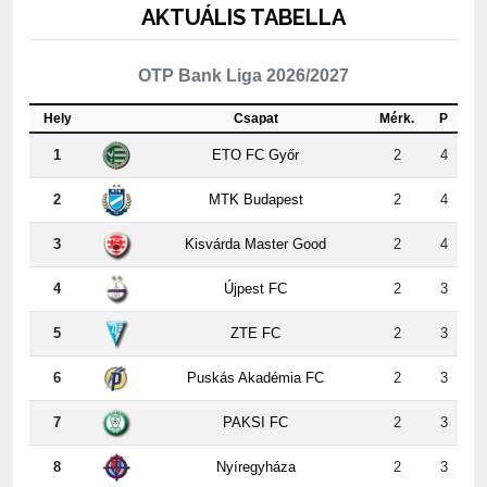
OTP Bank Liga 2026/2027
Hely
Csapat
Mérk.
P
1
ETO FC Győr
2
4
2
MTK Budapest
2
4
3
Kisvárda Master Good
2
4
4
Újpest FC
2
3
5
ZTE FC
2
3
6
Puskás Akadémia FC
2
3
7
PAKSI FC
2
3
8
Nyíregyháza
2
3
9
Kispest-Honvéd
2
2