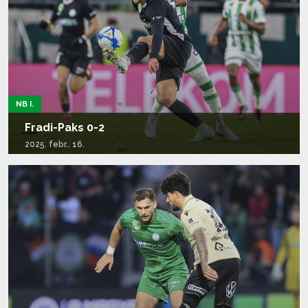
NB I.
Fradi-Paks 0-2
2025. febr.. 16.
Tovább olvasom...