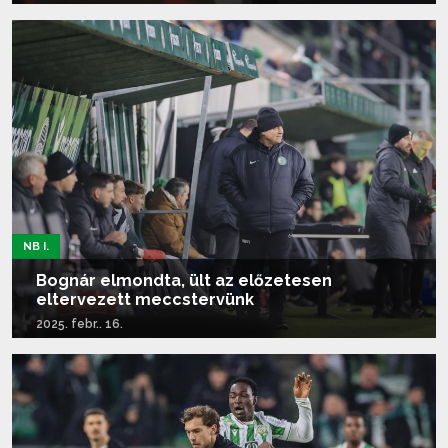
Tovább olvasom...
NB I.
Bognár elmondta, ült az előzetesen
eltervezett meccstervünk
2025. febr.. 16.
Tovább olvasom...