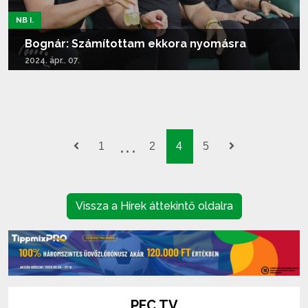
NB I.
Bognár: Számítottam ekkora nyomásra
2024. ápr.. 07.
Tovább olvasom...
1
2
4
5
Vissza a Hírek áttekintő oldalra
PFC TV