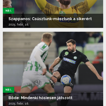
NB I.
Szappanos: Csúsztunk-másztunk a sikerért
2025. febr.. 16.
Tovább olvasom...
NB I.
Böde: Mindenki hősiesen játszott
2025. febr.. 16.