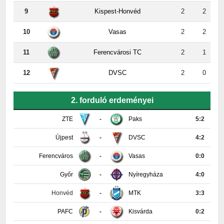
10
Vasas
2
2
11
Ferencvárosi TC
2
1
12
DVSC
2
0
2. forduló erdeményei
ZTE
-
Paks
5:2
Újpest
-
DVSC
4:2
Ferencváros
-
Vasas
0:0
Győr
-
Nyíregyháza
4:0
Honvéd
-
MTK
3:3
PAFC
-
Kisvárda
0:2
Részletes tabella