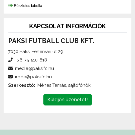
KAPCSOLAT INFORMÁCIÓK
PAKSI FUTBALL CLUB KFT.
7030 Paks, Fehérvári út 29.
+36-75-510-618
media@paksifc.hu
iroda@paksifc.hu
Szerkesztő:
Méhes Tamás, sajtófőnök
Küldjön üzenetet!
Az oldalon található írott és képi anyagok
engedélykötelesek
,