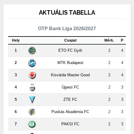
AKTUÁLIS TABELLA
OTP Bank Liga 2026/2027
Hely
Csapat
Mérk.
P
1
ETO FC Győr
2
4
2
MTK Budapest
2
4
3
Kisvárda Master Good
2
4
4
Újpest FC
2
3
5
ZTE FC
2
3
6
Puskás Akadémia FC
2
3
7
PAKSI FC
2
3
8
Nyíregyháza
2
3