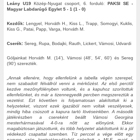
Leány U19
Közép-Nyugat csoport, 6. forduló:
PAKSI SE -
Magyar Labdarúgó Egylet 5 - 1 (1 - 0)
Kezdők:
Lengyel, Horváth H., Kiss L., Trapp, Somogyi, Kuklis,
Kiss G., Patai, Papp, Varga, Horváth M.
Cserék:
Sereg, Rupa, Bodajki, Rauth, Lickert, Vámosi, Udvardi
Góljainkat Horváth M. (14’), Vámosi (48’, 54’, 60’) és Sereg
(90’) szerezték.
„Annak ellenére, hogy ellenfelünk a tabella végén szerepel,
nem szabadott félvállról venni a mérkőzést. Az első perctől
kezdve mezőnyfölényben voltunk, és a kapuhoz szorítottuk
ellenfelünket, és már a tizennegyedik percben megszereztük a
vezetést. Ezt követően is folyamatosan alakítottuk ki a
helyzeteket, viszont ezek igazából nem voltak veszélyesek,
mindig hiba csúszott a kapura tartó lövéseinkben. A második
játékrészben a csereként beállt Vámosi Georgina
mesterhármasával 4-0-ra nőtt az előnyünk. Ekkor
magabiztosan játszottunk, és több helyzetet alakítottunk ki a jól
védekező csapattal szemben. Tíz perccel a vége előtt egy
nagyon szép kontratámadásból szépített a MLE, majd a