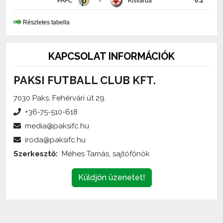
Részletes tabella
KAPCSOLAT INFORMÁCIÓK
PAKSI FUTBALL CLUB KFT.
7030 Paks, Fehérvári út 29.
+36-75-510-618
media@paksifc.hu
iroda@paksifc.hu
Szerkesztő:
Méhes Tamás, sajtófőnök
Küldjön üzenetet!