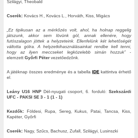
Szilágyi, Theobald
Cserék:
Kovács H., Kovács L., Horváth, Kiss, Migács
„Ez tipikusan az a mérkőzés volt, ahol, ha holnap reggelig
játszunk, akkor sem lövünk gól, annak ellenére, hogy
futószalagon jöttek a helyzeteink. Ellenfelünk két lehetőségét
váltotta gólra. A helyzetkihasználásainkat rendbe kell tenni,
hogy az ilyen meccseket legközelebb simán hozzuk”
-
elemzett
Győrfi Péter
vezetőedzőnk.
A játéknap összes eredménye és a tabella
IDE
kattintva érhető
el.
Leány U16 HNP
Dél-nyugati csoport, 6. forduló:
Szekszárdi
UFC - PAKSI SE 3 - 1 (1 - 1)
Kezdők:
Földesi, Rupa, Sereg, Kukus, Patai, Tancsa, Kiss,
Kapéter, Győrfi
Cserék:
Nagy, Szűcs, Bachusz, Zufall, Szilágyi, Lusinszki