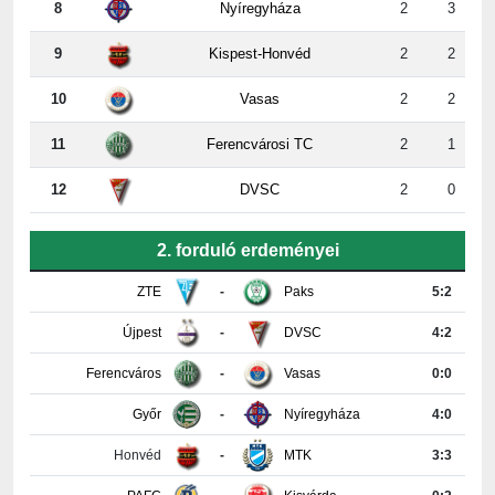
9
Kispest-Honvéd
2
2
10
Vasas
2
2
11
Ferencvárosi TC
2
1
12
DVSC
2
0
2. forduló erdeményei
ZTE
-
Paks
5:2
Újpest
-
DVSC
4:2
Ferencváros
-
Vasas
0:0
Győr
-
Nyíregyháza
4:0
Honvéd
-
MTK
3:3
PAFC
-
Kisvárda
0:2