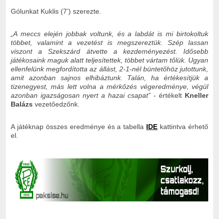
Gólunkat Kuklis (7’) szerezte.
„A meccs elején jobbak voltunk, és a labdát is mi birtokoltuk
többet, valamint a vezetést is megszereztük. Szép lassan
viszont a Szekszárd átvette a kezdeményezést. Idősebb
játékosaink maguk alatt teljesítettek, többet vártam tőlük. Ugyan
ellenfelünk megfordította az állást, 2-1-nél büntetőhöz jutottunk,
amit azonban sajnos elhibáztunk. Talán, ha értékesítjük a
tizenegyest, más lett volna a mérkőzés végeredménye, végül
azonban igazságosan nyert a hazai csapat”
- értékelt
Kneller
Balázs
vezetőedzőnk.
A játéknap összes eredménye és a tabella
IDE
kattintva érhető
el.