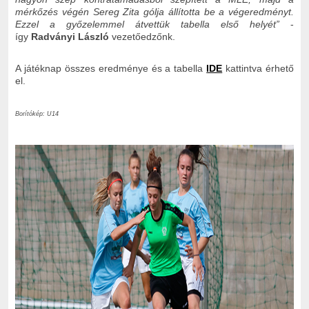
mérkőzés végén Sereg Zita gólja állította be a végeredményt.
Ezzel a győzelemmel átvettük tabella első helyét”
-
így
Radványi László
vezetőedzőnk.
A játéknap összes eredménye és a tabella
IDE
kattintva érhető
el.
Borítókép: U14