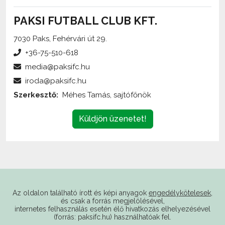
PAKSI FUTBALL CLUB KFT.
7030 Paks, Fehérvári út 29.
+36-75-510-618
media@paksifc.hu
iroda@paksifc.hu
Szerkesztő:
Méhes Tamás, sajtófőnök
Küldjön üzenetet!
Az oldalon található írott és képi anyagok
engedélykötelesek
,
és csak a forrás megjelölésével,
internetes felhasználás esetén élő hivatkozás elhelyezésével
(forrás: paksifc.hu) használhatóak fel.
Támogatóink