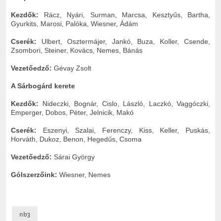
Kezdők:
Rácz, Nyári, Surman, Marcsa, Kesztyűs, Bartha,
Gyurkits, Marosi, Palóka, Wiesner, Ádám
Cserék:
Ulbert, Osztermájer, Jankó, Buza, Koller, Csende,
Zsombori, Steiner, Kovács, Nemes, Bánás
Vezetőedző:
Gévay Zsolt
A Sárbogárd
kerete
Kezdők:
Nideczki, Bognár, Cislo, László, Laczkó, Vaggóczki,
Emperger, Dobos, Péter, Jelnicik, Makó
Cserék:
Eszenyi, Szalai, Ferenczy, Kiss, Keller, Puskás,
Horváth, Dukoz, Benon, Hegedűs, Csoma
Vezetőedző:
Sárai György
Gólszerzőink:
Wiesner, Nemes
nb3