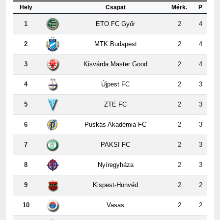
1
ETO FC Győr
2
4
2
MTK Budapest
2
4
3
Kisvárda Master Good
2
4
4
Újpest FC
2
3
5
ZTE FC
2
3
6
Puskás Akadémia FC
2
3
7
PAKSI FC
2
3
8
Nyíregyháza
2
3
9
Kispest-Honvéd
2
2
10
Vasas
2
2
11
Ferencvárosi TC
2
1