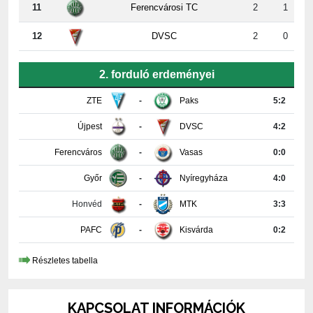
12
DVSC
2
0
2. forduló erdeményei
ZTE
-
Paks
5:2
Újpest
-
DVSC
4:2
Ferencváros
-
Vasas
0:0
Győr
-
Nyíregyháza
4:0
Honvéd
-
MTK
3:3
PAFC
-
Kisvárda
0:2
Részletes tabella
KAPCSOLAT INFORMÁCIÓK