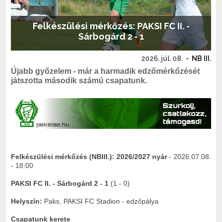
Felkészülési mérkőzés: PAKSI FC II. -
Sárbogárd 2 - 1
2026. júl. 08.
-
NB III.
Újabb győzelem - már a harmadik edzőmérkőzését
játszotta második számú csapatunk.
Felkészülési mérkőzés (NBIII.):
2026/2027 nyár
- 2026.07.08.
- 18:00
PAKSI FC II. - Sárbogárd
2 - 1
(1 - 0)
Helyszín:
Paks, PAKSI FC Stadion - edzőpálya
Csapatunk kerete