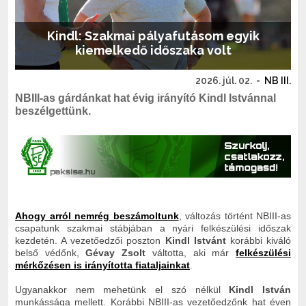
Kindl: Szakmai pályafutásom egyik
kiemelkedő időszaka volt
2026. júl. 02.
-
NB III.
NBIII-as gárdánkat hat évig irányító Kindl Istvánnal
beszélgettünk.
Ahogy arról nemrég beszámoltunk
, változás történt NBIII-as
csapatunk szakmai stábjában a nyári felkészülési időszak
kezdetén. A vezetőedzői poszton
Kindl Istvánt
korábbi kiváló
belső védőnk,
Gévay Zsolt
váltotta, aki már
felkészülési
mérkőzésen is irányította fiataljainkat
.
Ugyanakkor nem mehetünk el szó nélkül
Kindl István
munkássága mellett. Korábbi NBIII-as vezetőedzőnk hat éven