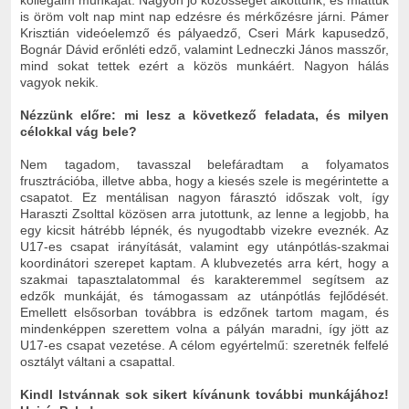
kollégáim munkáját. Nagyon jó közösséget alkottunk, és miattuk
is öröm volt nap mint nap edzésre és mérkőzésre járni. Pámer
Krisztián videóelemző és pályaedző, Cseri Márk kapusedző,
Bognár Dávid erőnléti edző, valamint Ledneczki János masszőr,
mind sokat tettek ezért a közös munkáért. Nagyon hálás
vagyok nekik.
Nézzünk előre: mi lesz a következő feladata, és milyen
célokkal vág bele?
Nem tagadom, tavasszal belefáradtam a folyamatos
frusztrációba, illetve abba, hogy a kiesés szele is megérintette a
csapatot. Ez mentálisan nagyon fárasztó időszak volt, így
Haraszti Zsolttal közösen arra jutottunk, az lenne a legjobb, ha
egy kicsit hátrébb lépnék, és nyugodtabb vizekre eveznék. Az
U17-es csapat irányítását, valamint egy utánpótlás-szakmai
koordinátori szerepet kaptam. A klubvezetés arra kért, hogy a
szakmai tapasztalatommal és karakteremmel segítsem az
edzők munkáját, és támogassam az utánpótlás fejlődését.
Emellett elsősorban továbbra is edzőnek tartom magam, és
mindenképpen szerettem volna a pályán maradni, így jött az
U17-es csapat vezetése. A célom egyértelmű: szeretnék felfelé
osztályt váltani a csapattal.
Kindl Istvánnak sok sikert kívánunk további munkájához!