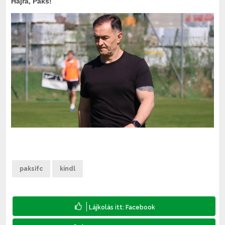
Hajrá, Paks!
paksifc
kindl