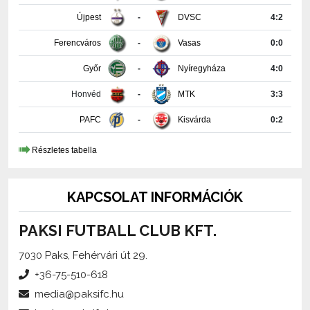
Ferencváros
-
Vasas
0:0
Győr
-
Nyíregyháza
4:0
Honvéd
-
MTK
3:3
PAFC
-
Kisvárda
0:2
Részletes tabella
KAPCSOLAT INFORMÁCIÓK
PAKSI FUTBALL CLUB KFT.
7030 Paks, Fehérvári út 29.
+36-75-510-618
media@paksifc.hu
iroda@paksifc.hu
Szerkesztő:
Méhes Tamás, sajtófőnök