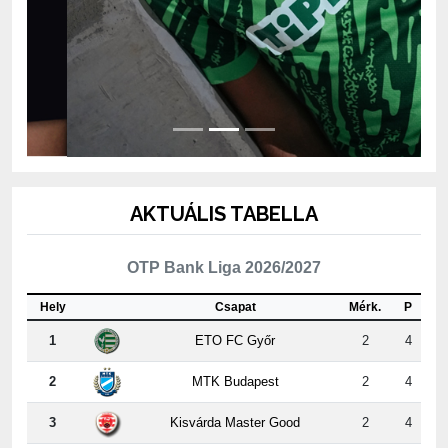
AKTUÁLIS TABELLA
OTP Bank Liga 2026/2027
Hely
Csapat
Mérk.
P
1
ETO FC Győr
2
4
2
MTK Budapest
2
4
3
Kisvárda Master Good
2
4
4
Újpest FC
2
3