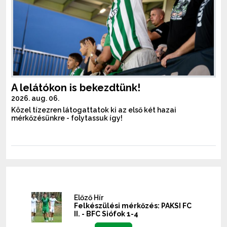
A lelátókon is bekezdtünk!
2026. aug. 06.
Közel tízezren látogattatok ki az első két hazai
mérkőzésünkre - folytassuk így!
Előző Hír
Felkészülési mérkőzés: PAKSI FC
II. - BFC Siófok 1-4