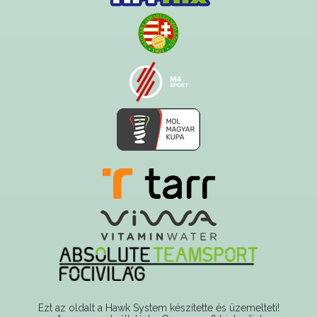
Ezt az oldalt a Hawk System készítette és üzemelteti!
A serverszolgáltatást a Govern-soft biztosítja!