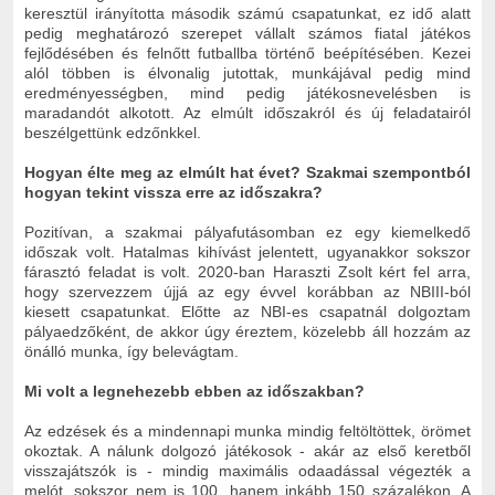
keresztül irányította második számú csapatunkat, ez idő alatt
pedig meghatározó szerepet vállalt számos fiatal játékos
fejlődésében és felnőtt futballba történő beépítésében. Kezei
alól többen is élvonalig jutottak, munkájával pedig mind
eredményességben, mind pedig játékosnevelésben is
maradandót alkotott. Az elmúlt időszakról és új feladatairól
beszélgettünk edzőnkkel.
Hogyan élte meg az elmúlt hat évet? Szakmai szempontból
hogyan tekint vissza erre az időszakra?
Pozitívan, a szakmai pályafutásomban ez egy kiemelkedő
időszak volt. Hatalmas kihívást jelentett, ugyanakkor sokszor
fárasztó feladat is volt. 2020-ban Haraszti Zsolt kért fel arra,
hogy szervezzem újjá az egy évvel korábban az NBIII-ból
kiesett csapatunkat. Előtte az NBI-es csapatnál dolgoztam
pályaedzőként, de akkor úgy éreztem, közelebb áll hozzám az
önálló munka, így belevágtam.
Mi volt a legnehezebb ebben az időszakban?
Az edzések és a mindennapi munka mindig feltöltöttek, örömet
okoztak. A nálunk dolgozó játékosok - akár az első keretből
visszajátszók is - mindig maximális odaadással végezték a
melót, sokszor nem is 100, hanem inkább 150 százalékon. A