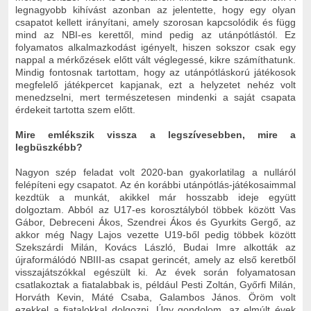
legnagyobb kihívást azonban az jelentette, hogy egy olyan
csapatot kellett irányítani, amely szorosan kapcsolódik és függ
mind az NBI-es kerettől, mind pedig az utánpótlástól. Ez
folyamatos alkalmazkodást igényelt, hiszen sokszor csak egy
nappal a mérkőzések előtt vált véglegessé, kikre számíthatunk.
Mindig fontosnak tartottam, hogy az utánpótláskorú játékosok
megfelelő játékpercet kapjanak, ezt a helyzetet nehéz volt
menedzselni, mert természetesen mindenki a saját csapata
érdekeit tartotta szem előtt.
Mire emlékszik vissza a legszívesebben, mire a
legbüszkébb?
Nagyon szép feladat volt 2020-ban gyakorlatilag a nulláról
felépíteni egy csapatot. Az én korábbi utánpótlás-játékosaimmal
kezdtük a munkát, akikkel már hosszabb ideje együtt
dolgoztam. Abból az U17-es korosztályból többek között Vas
Gábor, Debreceni Ákos, Szendrei Ákos és Gyurkits Gergő, az
akkor még Nagy Lajos vezette U19-ből pedig többek között
Szekszárdi Milán, Kovács László, Budai Imre alkották az
újraformálódó NBIII-as csapat gerincét, amely az első keretből
visszajátszókkal egészült ki. Az évek során folyamatosan
csatlakoztak a fiatalabbak is, például Pesti Zoltán, Győrfi Milán,
Horváth Kevin, Máté Csaba, Galambos János. Öröm volt
ezekkel a fiatalokkal dolgozni. Úgy gondolom, az elmúlt évek