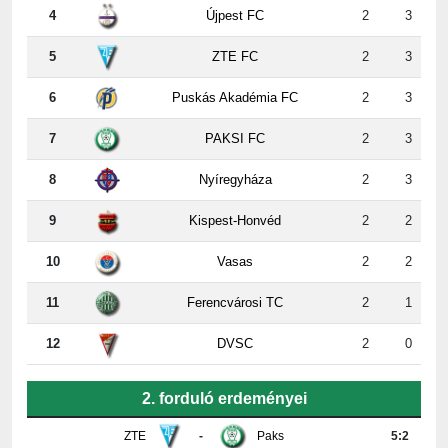
5
ZTE FC
2
3
6
Puskás Akadémia FC
2
3
7
PAKSI FC
2
3
8
Nyíregyháza
2
3
9
Kispest-Honvéd
2
2
10
Vasas
2
2
11
Ferencvárosi TC
2
1
12
DVSC
2
0
2. forduló erdeményei
ZTE
-
Paks
5:2
Újpest
-
DVSC
4:2