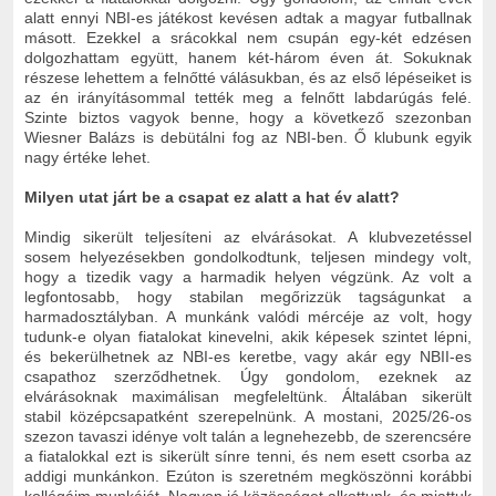
alatt ennyi NBI-es játékost kevésen adtak a magyar futballnak
másott. Ezekkel a srácokkal nem csupán egy-két edzésen
dolgozhattam együtt, hanem két-három éven át. Sokuknak
részese lehettem a felnőtté válásukban, és az első lépéseiket is
az én irányításommal tették meg a felnőtt labdarúgás felé.
Szinte biztos vagyok benne, hogy a következő szezonban
Wiesner Balázs is debütálni fog az NBI-ben. Ő klubunk egyik
nagy értéke lehet.
Milyen utat járt be a csapat ez alatt a hat év alatt?
Mindig sikerült teljesíteni az elvárásokat. A klubvezetéssel
sosem helyezésekben gondolkodtunk, teljesen mindegy volt,
hogy a tizedik vagy a harmadik helyen végzünk. Az volt a
legfontosabb, hogy stabilan megőrizzük tagságunkat a
harmadosztályban. A munkánk valódi mércéje az volt, hogy
tudunk-e olyan fiatalokat kinevelni, akik képesek szintet lépni,
és bekerülhetnek az NBI-es keretbe, vagy akár egy NBII-es
csapathoz szerződhetnek. Úgy gondolom, ezeknek az
elvárásoknak maximálisan megfeleltünk. Általában sikerült
stabil középcsapatként szerepelnünk. A mostani, 2025/26-os
szezon tavaszi idénye volt talán a legnehezebb, de szerencsére
a fiatalokkal ezt is sikerült sínre tenni, és nem esett csorba az
addigi munkánkon. Ezúton is szeretném megköszönni korábbi