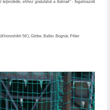
eljesítette, ehhez gratulálok a fiúknak”
- fogalmazott
(Khoroshikh 56'), Görbe, Baller, Bognár, Péter