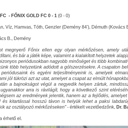
FC - FŐNIX GOLD FC 0 - 1
(0 - 0)
án, Víz, Hamvas, Tóth, Genzler (Demény 84'), Démuth (Kovács B.
vács B., Demény
ot megnyerő Főnix ellen egy olyan mérkőzésen, amely után
dítani, és bár a játék képe, valamint a kialakított helyzetek a
bizonyos periódusokban nagyobb minőséget és több kombinativi
künk több helyzetünk adódott a gólszerzésekre. A csapaton bel
an periódusaink és egyéni teljesítményeink is, amelyek elmar
ami jól tükrözi azt az utat, amelyet a csapat az elmúlt hónapok
s után a bajnokságot végül a negyedik helyen zártuk, mindöss
gyanakkor arra is rávilágít, hogy a következő szint eléréséhe
sem az eredmények jelentik, hanem az a fejlődés, amelyet tö
l és kitartással hosszú távon is helyük lehet a paksi labdarú
ekik az osztályozó mérkőzéseken”
- értékelt vezetőedzőnk,
Dr. B
a érhető el.