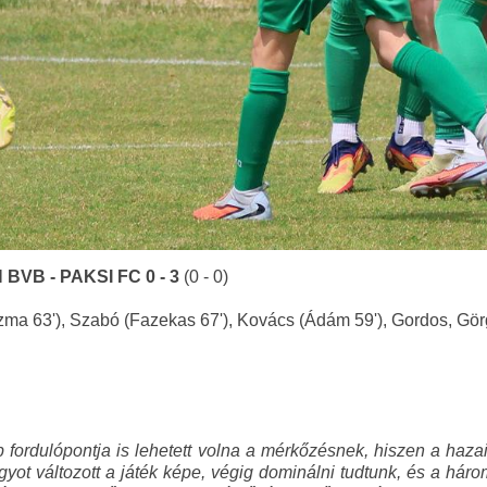
 BVB -
PAKSI FC 0 - 3
(0 - 0)
ma 63'), Szabó (Fazekas 67'), Kovács (Ádám 59'), Gordos, Görg
öbb fordulópontja is lehetett volna a mérkőzésnek, hiszen a haz
yot változott a játék képe, végig dominálni tudtunk, és a három