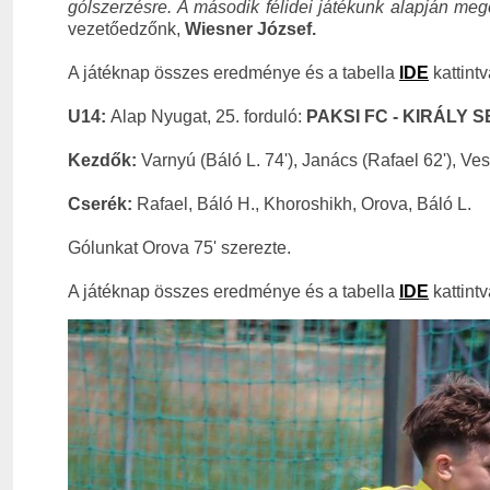
gólszerzésre. A második félidei játékunk alapján megé
vezetőedzőnk,
Wiesner József.
A játéknap összes eredménye és a tabella
IDE
kattintv
U14:
Alap Nyugat, 25. forduló:
PAKSI FC - KIRÁLY SE
Kezdők:
Varnyú (Báló L. 74'), Janács (Rafael 62'), Ve
Cserék:
Rafael, Báló H., Khoroshikh, Orova, Báló L.
Gólunkat Orova 75' szerezte.
A játéknap összes eredménye és a tabella
IDE
kattintv