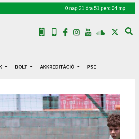
0
nap
21
óra
51
perc
01
mp
AK
BOLT
AKKREDITÁCIÓ
PSE