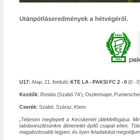
Utánpótláseredmények a hétvégéről.
U17:
Alap, 21. forduló:
KTE LA -
PAKSI FC 2 - 0
(0 - 0
Kezdők:
Rostás (Szabó 74'), Osztermajer, Pumerschei
Cserék:
Szabó, Száraz, Klem
„Teljesen meglepett a
Kecskemét játékfelfogása. Min
labdavesztésünkre átmenetet építő csapat ellen. Töb
magabiztosabb legyen, és ilyen feladatokat megoldjun