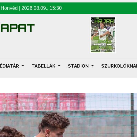
-
Honvéd
|
2026.08.09
.,
15:30
SAPAT
ÉDIATÁR
TABELLÁK
STADION
SZURKOLÓKN