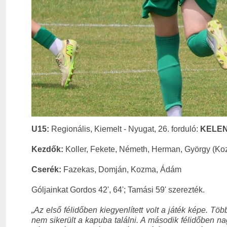
U15:
Regionális, Kiemelt - Nyugat, 26. forduló:
KELEN
Kezdők:
Koller, Fekete, Németh, Herman, György (Koz
Cserék:
Fazekas, Domján, Kozma, Ádám
Góljainkat Gordos 42', 64'; Tamási 59' szerezték.
„Az első félidőben kiegyenlített volt a játék képe. T
nem sikerült a kapuba találni. A második félidőben nag