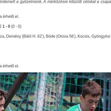
rdemelt a győzelmünk. A mérkőzésre kitűzött célokat a csapat t
a érhető el.
 1 - 0
(0 - 0)
sza, Demény (Báló H. 62'), Böde (Orova 56'), Kocsis, Gyöngyösi 
a érhető el.