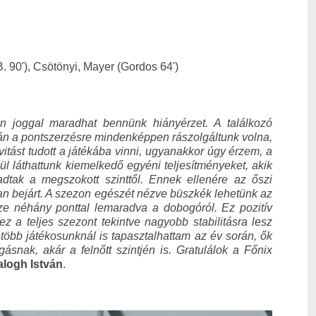
 90'), Csötönyi, Mayer (Gordos 64')
 joggal maradhat bennünk hiányérzet. A találkozó
lapján a pontszerzésre mindenképpen rászolgáltunk volna,
tást tudott a játékába vinni, ugyanakkor úgy érzem, a
ül láthattunk kiemelkedő egyéni teljesítményeket, akik
adtak a megszokott szinttől. Ennek ellenére az őszi
ban bejárt. A szezon egészét nézve büszkék lehetünk az
ze néhány ponttal lemaradva a dobogóról. Ez pozitív
z a teljes szezont tekintve nagyobb stabilitásra lesz
bb játékosunknál is tapasztalhattam az év során, ők
gásnak, akár a felnőtt szintjén is. Gratulálok a Főnix
alogh István
.