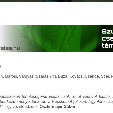
)
n, Marosi, Vargyas (Száraz 74'), Buza, Kovács, Csende, Stier,
dösszesen lehetőségeink voltak csak az öt védővel felálló, 
bet kezdeményeztünk, de a Kecskemét jól zárt. Egyelőre csap
k
”
- így vezetőedzőnk,
Osztermajer Gábor
.