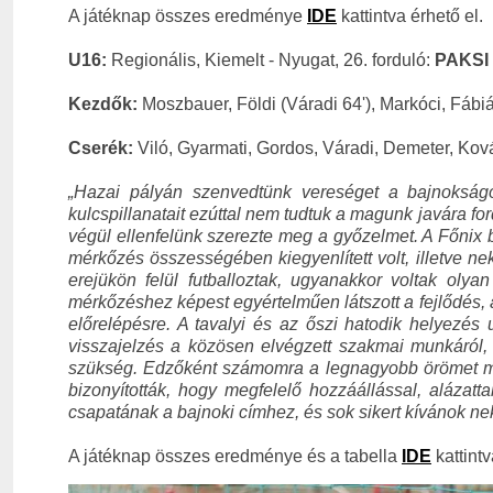
A játéknap összes eredménye
IDE
kattintva érhető el.
U16:
Regionális, Kiemelt - Nyugat, 26. forduló:
P
AKSI 
Kezdők:
Moszbauer, Földi (Váradi 64'), Markóci, Fábi
Cserék:
Viló, Gyarmati, Gordos, Váradi, Demeter, Ko
„Hazai pályán szenvedtünk vereséget a bajnokság
kulcspillanatait ezúttal nem tudtuk a magunk javára for
végül ellenfelünk szerezte meg a győzelmet. A Főnix 
mérkőzés összességében kiegyenlített volt, illetve ne
erejükön felül futballoztak, ugyanakkor voltak oly
mérkőzéshez képest egyértelműen látszott a fejlődés, 
előrelépésre. A tavalyi és az őszi hatodik helyezé
visszajelzés a közösen elvégzett szakmai munkáról, u
szükség. Edzőként számomra a legnagyobb örömet még
bizonyították, hogy megfelelő hozzáállással, alázatta
csapatának a bajnoki címhez, és sok sikert kívánok n
A játéknap összes eredménye és a tabella
IDE
kattintv