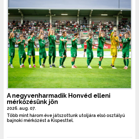
A negyvenharmadik Honvéd elleni
mérkőzésünk jön
2026. aug. 07.
Több mint három éve játszottunk utoljára első osztályú
bajnoki mérkőzést a Kispesttel.