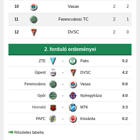
11
Ferencvárosi TC
2
1
12
DVSC
2
0
2. forduló erdeményei
ZTE
-
Paks
5:2
Újpest
-
DVSC
4:2
Ferencváros
-
Vasas
0:0
Győr
-
Nyíregyháza
4:0
Honvéd
-
MTK
3:3
PAFC
-
Kisvárda
0:2
Részletes tabella