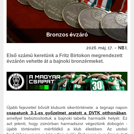
Bronzos évzáró
2026. máj. 17.
-
NB I.
Első számú keretünk a Fritz Birtokon megrendezett
évzárón vehette át a bajnoki bronzérmeket.
Újabb fejezettel bővült klubunk sikertörténete: a tegnapi napon
csapatunk 3-1-es győzelmet aratott a DVTK otthonában
,
amellyel bebiztosítottuk a bajnoki tabella harmadik helyét. Ez
azt jelenti, hogy zsinórban harmadszor végeztünk dobogón -
újabb történelmi mérföldkő a klub életében. Az utolsó