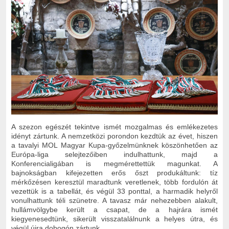
A szezon egészét tekintve ismét mozgalmas és emlékezetes
idényt zártunk. A nemzetközi porondon kezdtük az évet, hiszen
a tavalyi MOL Magyar Kupa-győzelmünknek köszönhetően az
Európa-liga selejtezőiben indulhattunk, majd a
Konferencialigában is megmérettettük magunkat. A
bajnokságban kifejezetten erős őszt produkáltunk: tíz
mérkőzésen keresztül maradtunk veretlenek, több fordulón át
vezettük is a tabellát, és végül 33 ponttal, a harmadik helyről
vonulhattunk téli szünetre. A tavasz már nehezebben alakult,
hullámvölgybe került a csapat, de a hajrára ismét
kiegyenesedtünk, sikerült visszatalálnunk a helyes útra, és
végül újra dobogón zártunk.