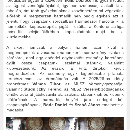
fordulóban ugyan a közvetlen rivális Debrecen is győzni tudott
az Újpest vendéglátójaként, így pontazonosság alakult ki a
tabellán, ám több győzelmünknek köszönhetően mi végeztünk
előrébb. A megszerzett harmadik hely pedig egyben azt is
jelenti, hogy csapatunk sorozatban harmadszor harcolta ki a
nemzetközi kupaszereplés jogát - ezúttal a Konferencia-liga
második selejtezőkörében kapcsolódunk majd be a
küzdelmekbe.
A sikert nemcsak a pályán, hanem azon kívül is
megünnepeltük: a vasárnapi napon került sor az idény hivatalos
zárására, ahol egy ebéddel egybekötött esemény keretében
gyűlt össze csapatunk, szakmai stábunk, valamint
klubvezetésünk. Az évzáró a Fritz Birtokon került
megrendezésre. Az esemény egyik legfontosabb pillanata
természetesen az éremátadás volt. A 2025/26-os idény
bronzérmeit
Vámos Tibor
, az MLSZ Versenyigazgatója,
valamint
Studniczky Ferenc
, az MLSZ Versenybizottságának
elnöke adta át játékosainknak, szakmai stábunknak és klubunk
elöljáróinak. A harmadik helyért járó serleget két
csapatkapitányunk,
Böde Dániel
és
Szabó János
emelhette a
magasba.