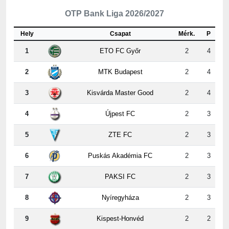
Hely
Csapat
Mérk.
P
1
ETO FC Győr
2
4
2
MTK Budapest
2
4
3
Kisvárda Master Good
2
4
4
Újpest FC
2
3
5
ZTE FC
2
3
6
Puskás Akadémia FC
2
3
7
PAKSI FC
2
3
8
Nyíregyháza
2
3
9
Kispest-Honvéd
2
2
10
Vasas
2
2