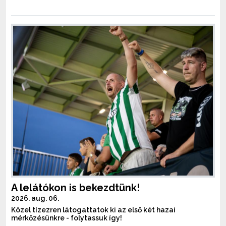
A lelátókon is bekezdtünk!
2026. aug. 06.
Közel tízezren látogattatok ki az első két hazai
mérkőzésünkre - folytassuk így!