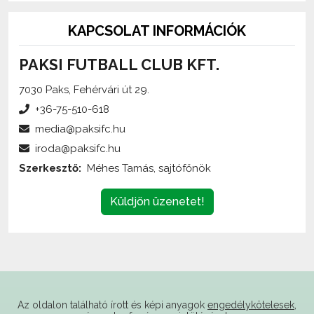
KAPCSOLAT INFORMÁCIÓK
PAKSI FUTBALL CLUB KFT.
7030 Paks, Fehérvári út 29.
+36-75-510-618
media@paksifc.hu
iroda@paksifc.hu
Szerkesztő:
Méhes Tamás, sajtófőnök
Küldjön üzenetet!
Az oldalon található írott és képi anyagok
engedélykötelesek
,
és csak a forrás megjelölésével,
internetes felhasználás esetén élő hivatkozás elhelyezésével
(forrás: paksifc.hu) használhatóak fel.