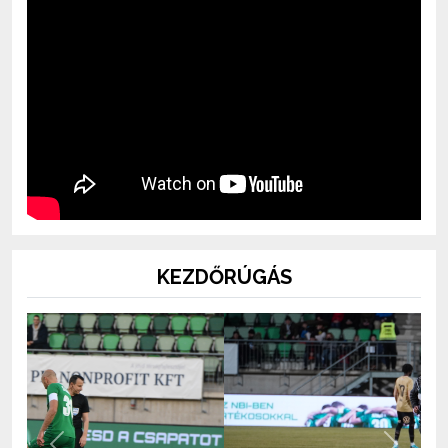
KEZDŐRÚGÁS
Previous
Next