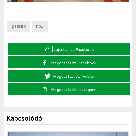
paksifc
nb1
Kapcsolódó