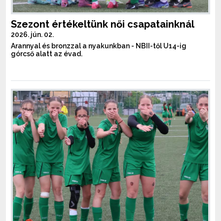
Szezont értékeltünk női csapatainknál
2026. jún. 02.
Arannyal és bronzzal a nyakunkban - NBII-től U14-ig
górcső alatt az évad.