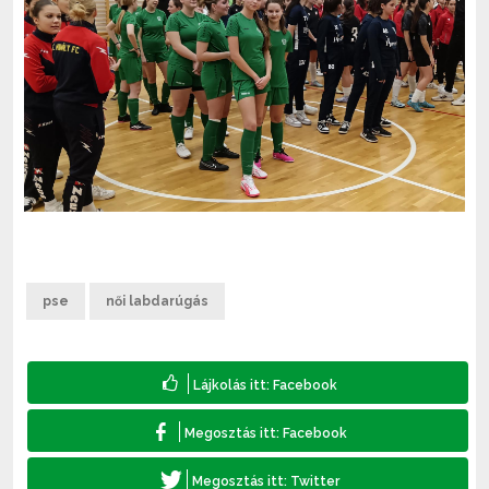
pse
női labdarúgás