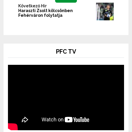
Következő Hír
Haraszti Zsolt kölcsönben
Fehérváron folytatja
PFC TV