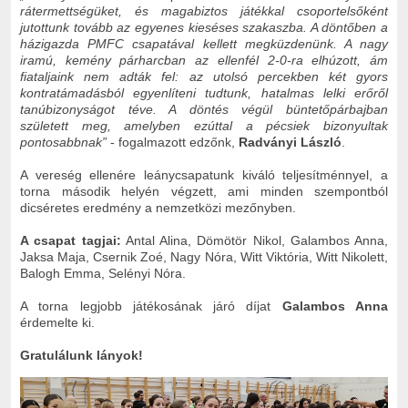
rátermettségüket, és magabiztos játékkal csoportelsőként
jutottunk tovább az egyenes kieséses szakaszba. A döntőben a
házigazda PMFC csapatával kellett megküzdenünk. A nagy
iramú, kemény párharcban az ellenfél 2-0-ra elhúzott, ám
fiataljaink nem adták fel: az utolsó percekben két gyors
kontratámadásból egyenlíteni tudtunk, hatalmas lelki erőről
tanúbizonyságot téve. A döntés végül büntetőpárbajban
született meg, amelyben ezúttal a pécsiek bizonyultak
pontosabbnak”
- fogalmazott edzőnk,
Radványi László
.
A vereség ellenére leánycsapatunk kiváló teljesítménnyel, a
torna második helyén végzett, ami minden szempontból
dicséretes eredmény a nemzetközi mezőnyben.
A csapat tagjai:
Antal Alina, Dömötör Nikol, Galambos Anna,
Jaksa Maja, Csernik Zoé, Nagy Nóra, Witt Viktória, Witt Nikolett,
Balogh Emma, Selényi Nóra.
A torna legjobb játékosának járó díjat
Galambos Anna
érdemelte ki.
Gratulálunk lányok!