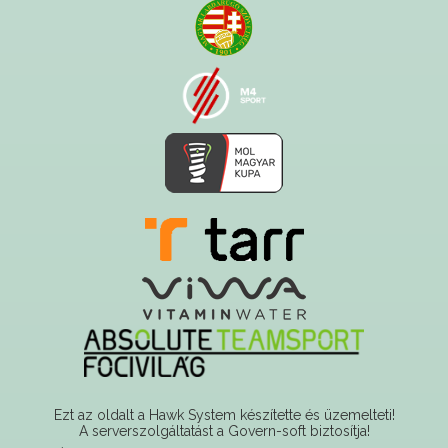
Ezt az oldalt a Hawk System készítette és üzemelteti!
A serverszolgáltatást a Govern-soft biztosítja!