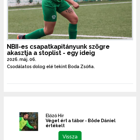
NBII-es csapatkapitányunk szögre
akasztja a stoplist - egy ideig
2026. máj. 06.
Csodálatos dolog elé tekint Boda Zsófia.
Előző Hír
Véget ért a tábor - Böde Dániel
értékelt
Vissza