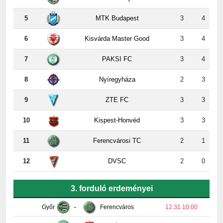
6
Kisvárda Master Good
3
4
7
PAKSI FC
3
4
8
Nyíregyháza
2
3
9
ZTE FC
3
3
10
Kispest-Honvéd
3
3
11
Ferencvárosi TC
2
1
12
DVSC
2
0
3. forduló erdeményei
Győr
-
Ferencváros
12.31 10:00
Paks
-
Honvéd
2:2