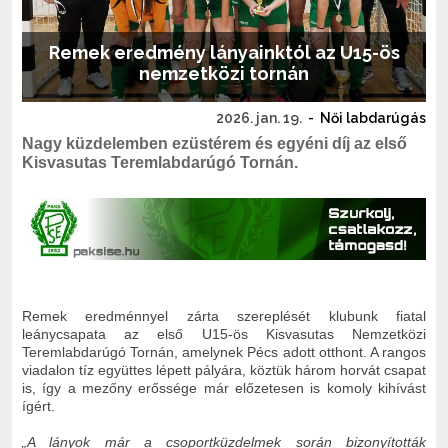
Remek eredmény lányainktól az U15-ös
nemzetközi tornán
2026. jan. 19.
-
Női labdarúgás
Nagy küzdelemben ezüstérem és egyéni díj az első
Kisvasutas Teremlabdarúgó Tornán.
Remek eredménnyel zárta szereplését klubunk fiatal
leánycsapata az első U15-ös Kisvasutas Nemzetközi
Teremlabdarúgó Tornán, amelynek Pécs adott otthont. A rangos
viadalon tíz együttes lépett pályára, köztük három horvát csapat
is, így a mezőny erőssége már előzetesen is komoly kihívást
ígért.
„A lányok már a csoportküzdelmek során bizonyították