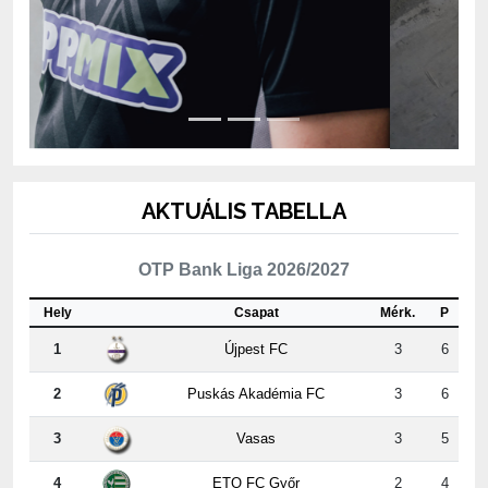
AKTUÁLIS TABELLA
OTP Bank Liga 2026/2027
Hely
Csapat
Mérk.
P
1
Újpest FC
3
6
2
Puskás Akadémia FC
3
6
3
Vasas
3
5
4
ETO FC Győr
2
4
5
MTK Budapest
3
4