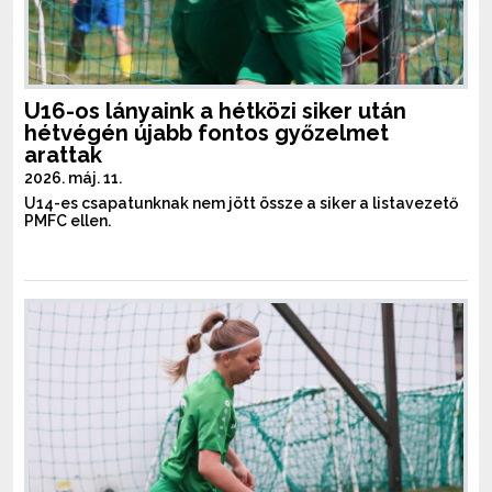
U16-os lányaink a hétközi siker után
hétvégén újabb fontos győzelmet
arattak
2026. máj. 11.
U14-es csapatunknak nem jött össze a siker a listavezető
PMFC ellen.