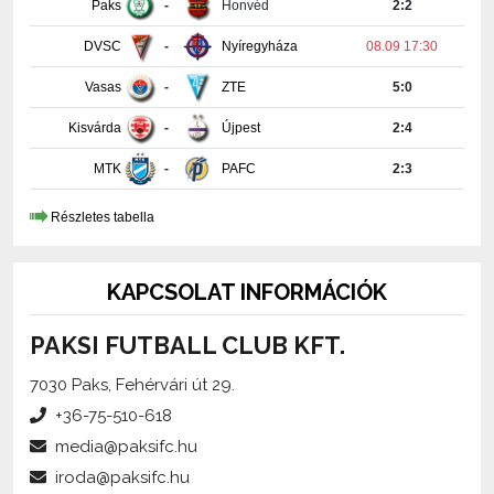
DVSC
-
Nyíregyháza
08.09 17:30
Vasas
-
ZTE
5:0
Kisvárda
-
Újpest
2:4
MTK
-
PAFC
2:3
Részletes tabella
KAPCSOLAT INFORMÁCIÓK
PAKSI FUTBALL CLUB KFT.
7030 Paks, Fehérvári út 29.
+36-75-510-618
media@paksifc.hu
iroda@paksifc.hu
Szerkesztő:
Méhes Tamás, sajtófőnök