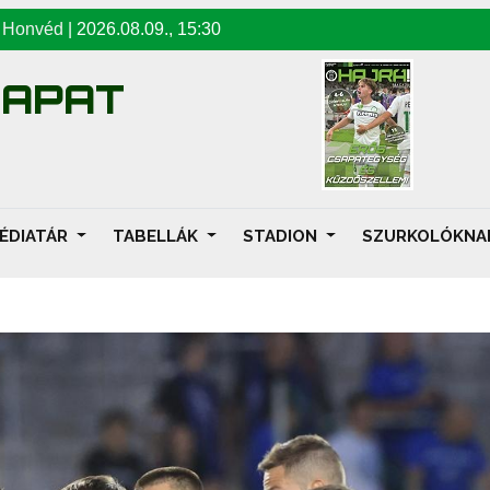
-
Honvéd
|
2026.08.09
.,
15:30
SAPAT
ÉDIATÁR
TABELLÁK
STADION
SZURKOLÓKN