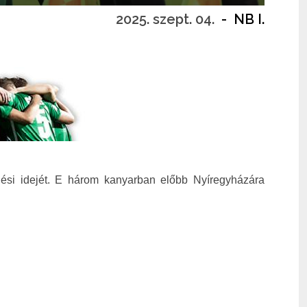
2025. szept. 04.
-
NB I.
dési idejét. E három kanyarban előbb Nyíregyházára