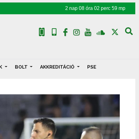
2
nap
08
óra
02
perc
57
mp
AK
BOLT
AKKREDITÁCIÓ
PSE