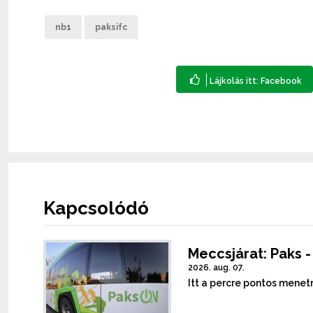
nb1
paksifc
Kapcsolódó
Meccsjárat: Paks 
2026. aug. 07.
Itt a percre pontos menet