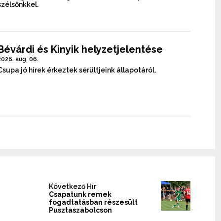
szélsőnkkel.
Bévárdi és Kinyik helyzetjelentése
2026. aug. 06.
Csupa jó hírek érkeztek sérültjeink állapotáról.
Következő Hír
Csapatunk remek
fogadtatásban részesült
Pusztaszabolcson