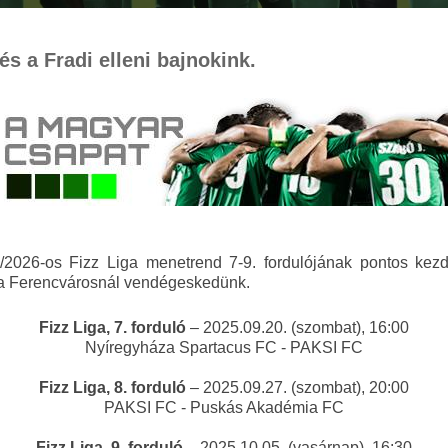
s a Fradi elleni bajnokink.
2026-os Fizz Liga menetrend 7-9. fordulójának pontos kez
l a Ferencvárosnál vendégeskedünk.
Fizz Liga, 7. forduló
– 2025.09.20. (szombat), 16:00
Nyíregyháza Spartacus FC - PAKSI FC
Fizz Liga, 8. forduló
– 2025.09.27. (szombat), 20:00
PAKSI FC - Puskás Akadémia FC
Fizz Liga, 9. forduló
– 2025.10.05. (vasárnap), 16:30