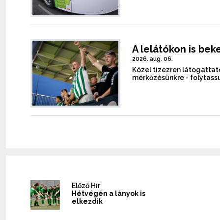
A lelátókon is bek
2026. aug. 06.
Közel tízezren látogattato
mérkőzésünkre - folytassu
Előző Hír
Hétvégén a lányok is
elkezdik