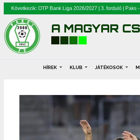
Következik: OTP Bank Liga 2026/2027 | 3. forduló |
Paks
A MAGYAR C
HÍREK
KLUB
JÁTÉKOSOK
M