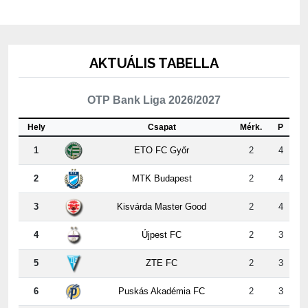
AKTUÁLIS TABELLA
OTP Bank Liga 2026/2027
Hely
Csapat
Mérk.
P
1
ETO FC Győr
2
4
2
MTK Budapest
2
4
3
Kisvárda Master Good
2
4
4
Újpest FC
2
3
5
ZTE FC
2
3
6
Puskás Akadémia FC
2
3