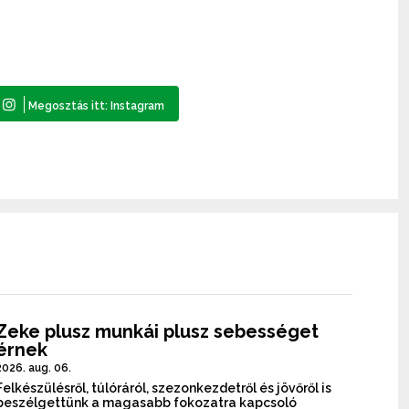
Zeke plusz munkái plusz sebességet
érnek
2026. aug. 06.
Felkészülésről, túlóráról, szezonkezdetről és jövőről is
beszélgettünk a magasabb fokozatra kapcsoló