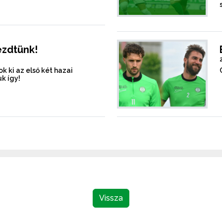
ezdtünk!
k ki az első két hazai
k így!
Vissza