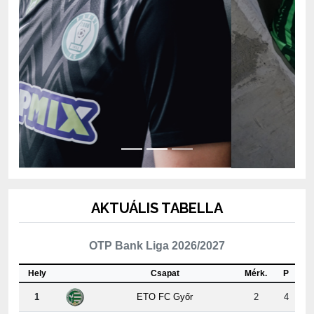
AKTUÁLIS TABELLA
OTP Bank Liga 2026/2027
Hely
Csapat
Mérk.
P
1
ETO FC Győr
2
4
2
MTK Budapest
2
4