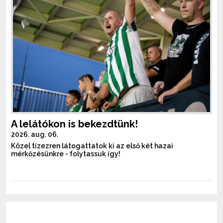
A lelátókon is bekezdtünk!
2026. aug. 06.
Közel tízezren látogattatok ki az első két hazai
mérkőzésünkre - folytassuk így!