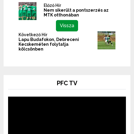
Előző Hír
Nem sikerült a pontszerzés az
MTK otthonában
Vissza
Következő Hír
Lapu Budafokon, Debreceni
Kecskeméten folytatja
kölcsönben
PFC TV