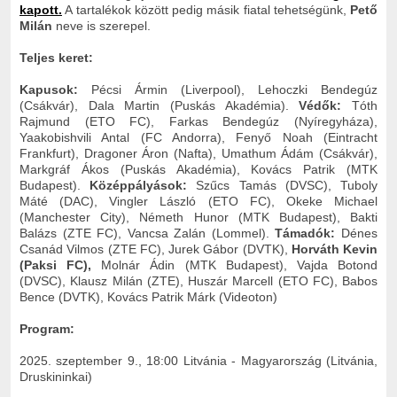
kapott.
A tartalékok között pedig másik fiatal tehetségünk,
Pető
Milán
neve is szerepel.
Teljes keret:
Kapusok:
Pécsi Ármin (Liverpool), Lehoczki Bendegúz
(Csákvár), Dala Martin (Puskás Akadémia).
Védők:
Tóth
Rajmund (ETO FC), Farkas Bendegúz (Nyíregyháza),
Yaakobishvili Antal (FC Andorra), Fenyő Noah (Eintracht
Frankfurt), Dragoner Áron (Nafta), Umathum Ádám (Csákvár),
Markgráf Ákos (Puskás Akadémia), Kovács Patrik (MTK
Budapest).
Középpályások:
Szűcs Tamás (DVSC), Tuboly
Máté (DAC), Vingler László (ETO FC), Okeke Michael
(Manchester City), Németh Hunor (MTK Budapest), Bakti
Balázs (ZTE FC), Vancsa Zalán (Lommel).
Támadók:
Dénes
Csanád Vilmos (ZTE FC), Jurek Gábor (DVTK),
Horváth Kevin
(Paksi FC),
Molnár Ádin (MTK Budapest), Vajda Botond
(DVSC), Klausz Milán (ZTE), Huszár Marcell (ETO FC), Babos
Bence (DVTK), Kovács Patrik Márk (Videoton)
Program:
2025. szeptember 9., 18:00 Litvánia - Magyarország (Litvánia,
Druskininkai)