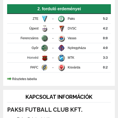
ZTE
-
Paks
5:2
Újpest
-
DVSC
4:2
Ferencváros
-
Vasas
0:0
Győr
-
Nyíregyháza
4:0
Honvéd
-
MTK
3:3
PAFC
-
Kisvárda
0:2
Részletes tabella
KAPCSOLAT INFORMÁCIÓK
PAKSI FUTBALL CLUB KFT.
7030 Paks, Fehérvári út 29.
+36-75-510-618