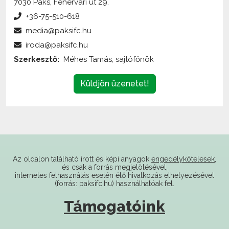
media@paksifc.hu
iroda@paksifc.hu
Szerkesztő:
Méhes Tamás, sajtófőnök
Küldjön üzenetet!
Az oldalon található írott és képi anyagok
engedélykötelesek
,
és csak a forrás megjelölésével,
internetes felhasználás esetén élő hivatkozás elhelyezésével
(forrás: paksifc.hu) használhatóak fel.
Támogatóink