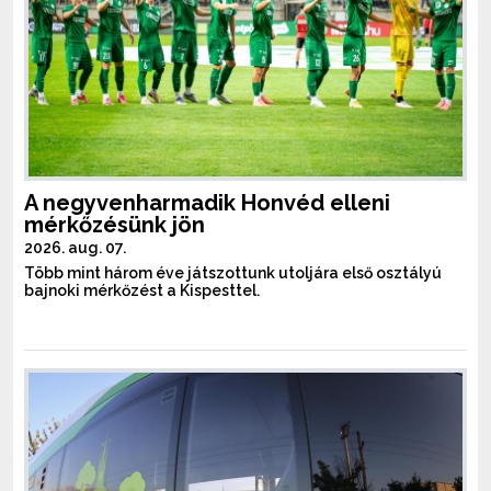
A negyvenharmadik Honvéd elleni
mérkőzésünk jön
2026. aug. 07.
Több mint három éve játszottunk utoljára első osztályú
bajnoki mérkőzést a Kispesttel.