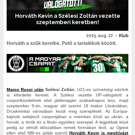
Horváth Kevin a Szélesi Zoltán vezette
szeptemberi keretben!
2025. aug. 27.
-
Klub
Horváth a szűk keretbe, Pető a tartalékok között.
Marco Rossi után
Szélesi Zoltán
, U21-es szövetségi edzőnk
is kihirdette keretét.
A Szélesi vezette UP-válogatott a
csoportküzdelmek első játéknapján szabadnapos lesz, majd
szeptember 9-én, magyar idő szerint 18 órakor Litvániában,
Druskininkai városában kezdi meg szereplését. Az Európa-
bajnoki selejtező csoportjában a mieinken kívül az ukrán, a
horvát, a török és a litván együttes szerepel. A legjobbak közé
pedig az elmúlt időszakban remek formában lévő, az Újpest
ellen első NBI-es gólját szerző
Horváth Kevin
is meghívást