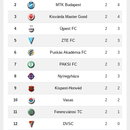
3
Kisvárda Master Good
2
4
4
Újpest FC
2
3
5
ZTE FC
2
3
6
Puskás Akadémia FC
2
3
7
PAKSI FC
2
3
8
Nyíregyháza
2
3
9
Kispest-Honvéd
2
2
10
Vasas
2
2
11
Ferencvárosi TC
2
1
12
DVSC
2
0
2. forduló erdeményei