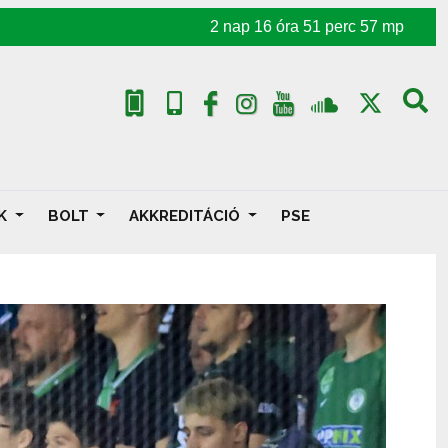
2
nap
16
óra
51
perc
55
mp
AK
BOLT
AKKREDITÁCIÓ
PSE