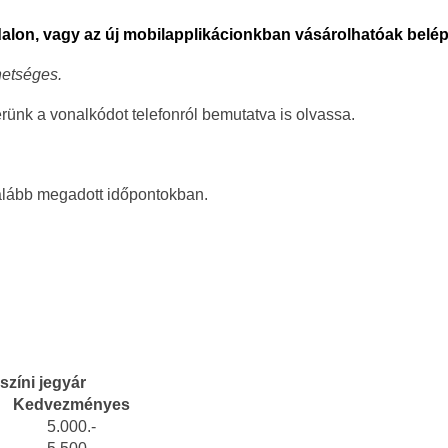
lon, vagy az új mobilapplikácionkban vásárolhatóak belép
hetséges.
rünk a vonalkódot telefonról bemutatva is olvassa.
 alább megadott időpontokban.
színi jegyár
Kedvezményes
5.000.-