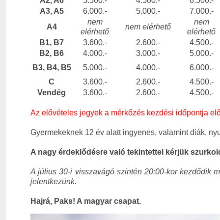
A2, A6
5.500.-
4.500.-
6.500.-
A3, A5
6.000.-
5.000.-
7.000.-
nem
nem
A4
nem elérhető
elérhető
elérhető
B1, B7
3.600.-
2.600.-
4.500.-
B2, B6
4.000.-
3.000.-
5.000.-
B3, B4, B5
5.000.-
4.000.-
6.000.-
C
3.600.-
2.600.-
4.500.-
Vendég
3.600.-
2.600.-
4.500.-
Az elővételes jegyek a mérkőzés kezdési időpontja előt
Gyermekeknek 12 év alatt ingyenes, valamint diák, ny
A nagy érdeklődésre való tekintettel kérjük szurkol
A július 30-i visszavágó szintén 20:00-kor kezdődik 
jelentkezünk.
Hajrá, Paks! A magyar csapat.