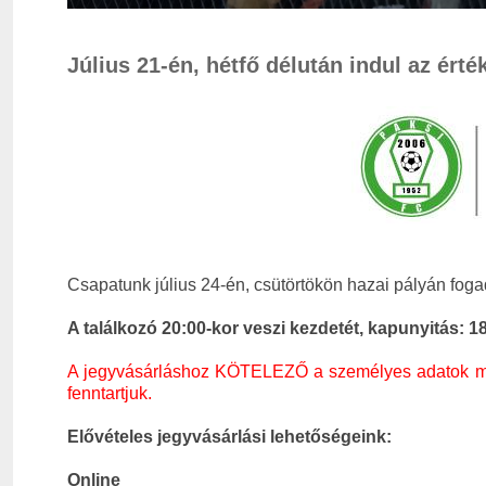
Július 21-én, hétfő délután indul az érté
Csapatunk július 24-én, csütörtökön hazai pályán foga
A találkozó 20:00-kor veszi kezdetét, kapunyitás: 1
A jegyvásárláshoz KÖTELEZŐ a személyes adatok megad
fenntartjuk.
Elővételes jegyvásárlási lehetőségeink:
Online