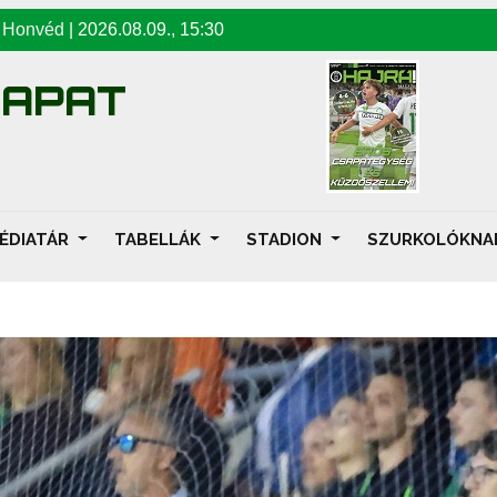
-
Honvéd
|
2026.08.09
.,
15:30
SAPAT
ÉDIATÁR
TABELLÁK
STADION
SZURKOLÓKN