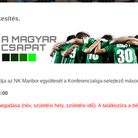
kesítés.
dja az NK Maribor együttesét a Konferencialiga-selejtező máso
8:00
ása (név, születési hely, születési idő). A találkozóra a bé