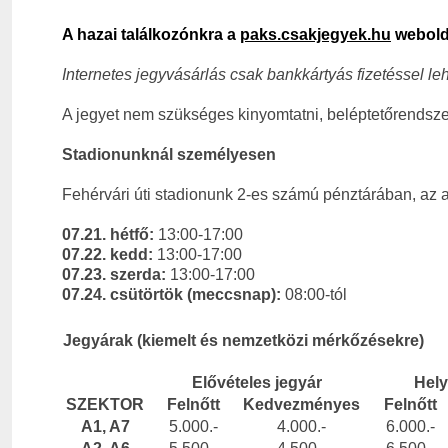
A hazai találkozónkra a
paks.csakjegyek.hu
webolda
Internetes jegyvásárlás csak bankkártyás fizetéssel le
A jegyet nem szükséges kinyomtatni, beléptetőrendsze
Stadionunknál személyesen
Fehérvári úti stadionunk 2-es számú pénztárában, az
07.21. hétfő:
13:00-17:00
07.22. kedd:
13:00-17:00
07.23. szerda:
13:00-17:00
07.24. csütörtök (meccsnap):
08:00-tól
Jegyárak (kiemelt és nemzetközi mérkőzésekre)
Elővételes jegyár
Hely
SZEKTOR
Felnőtt
Kedvezményes
Felnőtt
A1, A7
5.000.-
4.000.-
6.000.-