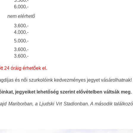
5.500.-
6.000.-
nem elérhető
3.600.-
4.000.-
5.000.-
3.600.-
3.600.-
t 24 óráig érhetőek el.
ugdíjas és női szurkolóink kedvezményes jegyet vásárolhatnak!
óinkat, jegyeiket lehetőség szerint elővételben váltsák meg.
majd Mariborban, a Ljudski Vrt Stadionban. A második találko