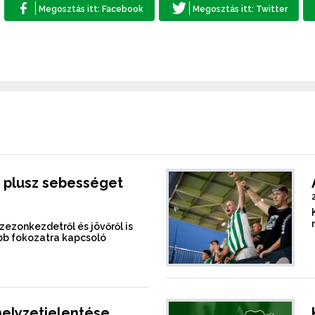
 plusz sebességet
szezonkezdetről és jövőről is
b fokozatra kapcsoló
helyzetjelentése