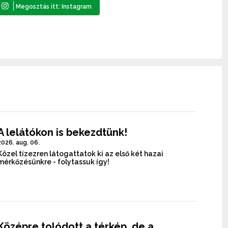
A lelátókon is bekezdtünk!
2026. aug. 06.
Közel tízezren látogattatok ki az első két hazai
mérkőzésünkre - folytassuk így!
Középre tolódott a térkép, de a