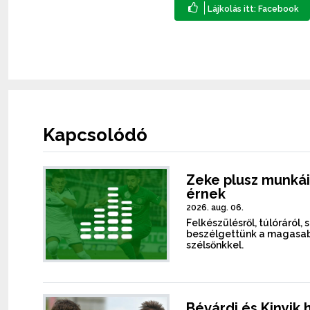
Kapcsolódó
Zeke plusz munkái
érnek
2026. aug. 06.
Felkészülésről, túlóráról, 
beszélgettünk a magasab
szélsőnkkel.
Bévárdi és Kinyik 