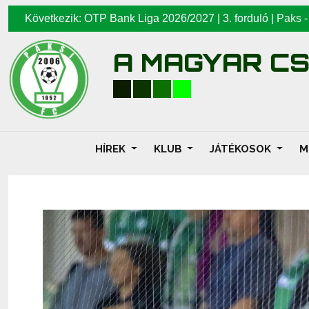
Következik: OTP Bank Liga 2026/2027 | 3. forduló |
Paks
A MAGYAR C
HÍREK
KLUB
JÁTÉKOSOK
M