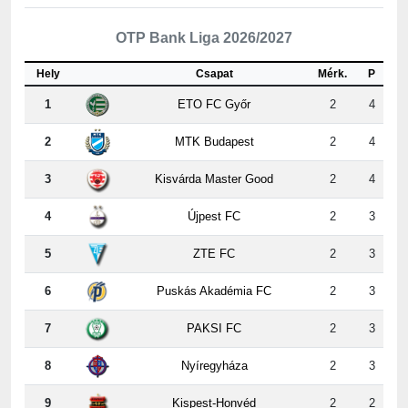
OTP Bank Liga 2026/2027
Hely
Csapat
Mérk.
P
1
ETO FC Győr
2
4
2
MTK Budapest
2
4
3
Kisvárda Master Good
2
4
4
Újpest FC
2
3
5
ZTE FC
2
3
6
Puskás Akadémia FC
2
3
7
PAKSI FC
2
3
8
Nyíregyháza
2
3
9
Kispest-Honvéd
2
2