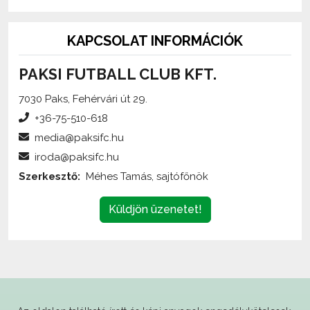
KAPCSOLAT INFORMÁCIÓK
PAKSI FUTBALL CLUB KFT.
7030 Paks, Fehérvári út 29.
+36-75-510-618
media@paksifc.hu
iroda@paksifc.hu
Szerkesztő:
Méhes Tamás, sajtófőnök
Küldjön üzenetet!