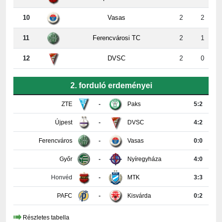
10
Vasas
2
2
11
Ferencvárosi TC
2
1
12
DVSC
2
0
2. forduló erdeményei
ZTE
-
Paks
5:2
Újpest
-
DVSC
4:2
Ferencváros
-
Vasas
0:0
Győr
-
Nyíregyháza
4:0
Honvéd
-
MTK
3:3
PAFC
-
Kisvárda
0:2
Részletes tabella