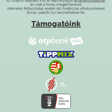
Az oldalon található írott és képi anyagok
engedélykötelesek
,
és csak a forrás megjelölésével,
internetes felhasználás esetén élő hivatkozás elhelyezésével
(forrás: paksifc.hu) használhatóak fel.
Támogatóink