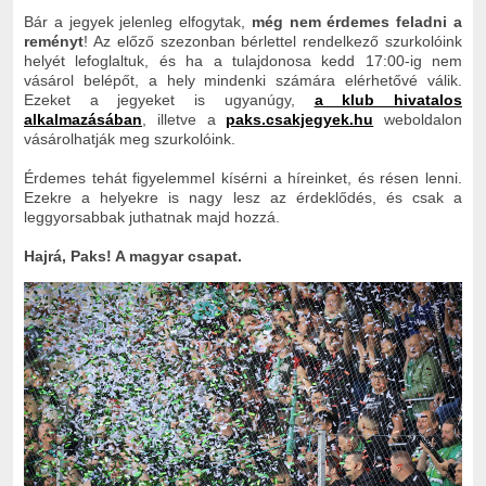
Bár a jegyek jelenleg elfogytak,
még
nem érdemes feladni a
reményt
!
Az előző szezonban bérlettel rendelkező szurkolóink
helyét lefoglaltuk, és ha a tulajdonosa kedd 17:00-ig nem
vásárol belépőt, a hely mindenki számára elérhetővé válik.
Ezeket a jegyeket is ugyanúgy,
a klub hivatalos
alkalmazásában
, illetve a
paks.csakjegyek.hu
weboldalon
vásárolhatják meg szurkolóink.
Érdemes tehát figyelemmel kísérni a híreinket, és résen lenni.
Ezekre a helyekre is nagy lesz az érdeklődés, és csak a
leggyorsabbak juthatnak majd hozzá.
Hajrá, Paks! A magyar csapat.