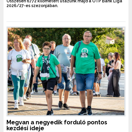
Összesen 6772 kilométert utazunk majd a OTP Bank Liga
2026/27-es szezonjában.
Megvan a negyedik forduló pontos
kezdési ideje