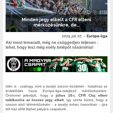
Minden jegy elkelt a CFR elleni
mérkőzésünkre, de...
2025. júl. 07.
-
Európa-liga
Aki most lemaradt, még ne csüggedjen teljesen -
lehet, hogy lesz még esély belépőt vásárolnia!
Idén is - csakúgy, mint a tavalyi szezon kezdetén - hatalmas az
érdeklődés hazai Európa-liga-selejtező mérkőzésünkre.
Örömmel jelentjük, hogy a
július 10-i, CFR Cluj elleni
találkozóra az összes jegy elkelt
, így szinte biztos, hogy a
szezon első tétmérkőzésén - a tavalyi évhez hasonlóan - újra
telt ház előtt léphet pályára csapatunk.