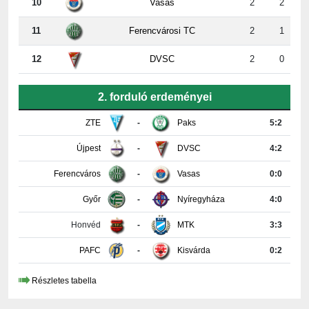
11
Ferencvárosi TC
2
1
12
DVSC
2
0
2. forduló erdeményei
ZTE
-
Paks
5:2
Újpest
-
DVSC
4:2
Ferencváros
-
Vasas
0:0
Győr
-
Nyíregyháza
4:0
Honvéd
-
MTK
3:3
PAFC
-
Kisvárda
0:2
Részletes tabella
KAPCSOLAT INFORMÁCIÓK