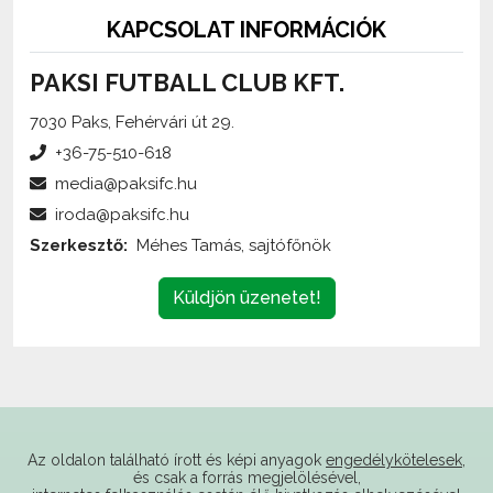
PAKSI FUTBALL CLUB KFT.
7030 Paks, Fehérvári út 29.
+36-75-510-618
media@paksifc.hu
iroda@paksifc.hu
Szerkesztő:
Méhes Tamás, sajtófőnök
Küldjön üzenetet!
Az oldalon található írott és képi anyagok
engedélykötelesek
,
és csak a forrás megjelölésével,
internetes felhasználás esetén élő hivatkozás elhelyezésével
(forrás: paksifc.hu) használhatóak fel.