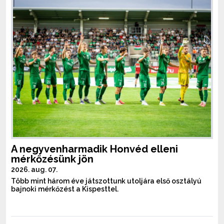
A negyvenharmadik Honvéd elleni
mérkőzésünk jön
2026. aug. 07.
Több mint három éve játszottunk utoljára első osztályú
bajnoki mérkőzést a Kispesttel.