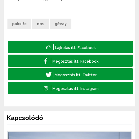
paksifc
nb1
gévay
Kapcsolódó