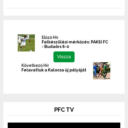
Előző Hír
Felkészülési mérkőzés: PAKSI FC
- Budaörs 6-0
Vissza
Következő Hír
Felavattuk a Kalocsa új pályáját
PFC TV