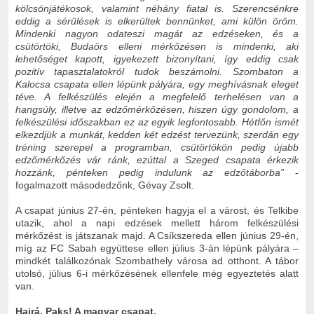
kölcsönjátékosok, valamint néhány fiatal is. Szerencsénkre
eddig a sérülések is elkerültek bennünket, ami külön öröm.
Mindenki nagyon odateszi magát az edzéseken, és a
csütörtöki, Budaörs elleni mérkőzésen is mindenki, aki
lehetőséget kapott, igyekezett bizonyítani, így eddig csak
pozitív tapasztalatokról tudok beszámolni. Szombaton a
Kalocsa csapata ellen lépünk pályára, egy meghívásnak eleget
téve. A felkészülés elején a megfelelő terhelésen van a
hangsúly, illetve az edzőmérkőzésen, hiszen úgy gondolom, a
felkészülési időszakban ez az egyik legfontosabb. Hétfőn ismét
elkezdjük a munkát, kedden két edzést tervezünk, szerdán egy
tréning szerepel a programban, csütörtökön pedig újabb
edzőmérkőzés vár ránk, ezúttal a Szeged csapata érkezik
hozzánk, pénteken pedig indulunk az edzőtáborba”
-
fogalmazott másodedzőnk, Gévay Zsolt.
A csapat június 27-én, pénteken hagyja el a várost, és Telkibe
utazik, ahol a napi edzések mellett három felkészülési
mérkőzést is játszanak majd. A Csíkszereda ellen június 29-én,
míg az FC Sabah együttese ellen július 3-án lépünk pályára –
mindkét találkozónak Szombathely városa ad otthont. A tábor
utolsó, július 6-i mérkőzésének ellenfele még egyeztetés alatt
van.
Hajrá, Paks! A magyar csapat.