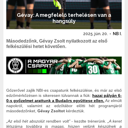
Gévay: A megfelelő terhelésen van a
hangsúly
2025. jún. 20.
-
NB I.
Másodedzőnk, Gévay Zsolt nyilatkozott az első
felkészülési hetet követően.
Gőzerővel zajlik NBI-es csapatunk felkészülése, és már az első
edzőmérkőzésen is sikeresen túlvannak a fiúk:
hazai pályán 6-
0-s győzelmet arattunk a Budaörs együttese ellen.
Az elmúlt
napokról, valamint az edzőtábor előtti hét programjáról
másodedzőnket,
Gévay Zsoltot
kérdeztük.
„Az első hét abszolút rendben volt
”
- kezdte trénerünk.
„A keret
létszáma továbbra is magas, hiszen velünk készülnek a