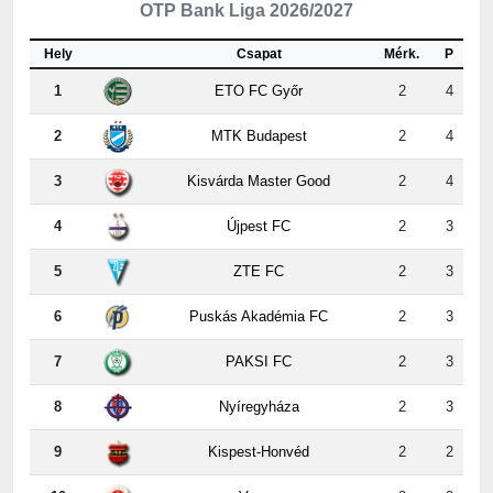
Hely
Csapat
Mérk.
P
1
ETO FC Győr
2
4
2
MTK Budapest
2
4
3
Kisvárda Master Good
2
4
4
Újpest FC
2
3
5
ZTE FC
2
3
6
Puskás Akadémia FC
2
3
7
PAKSI FC
2
3
8
Nyíregyháza
2
3
9
Kispest-Honvéd
2
2
10
Vasas
2
2