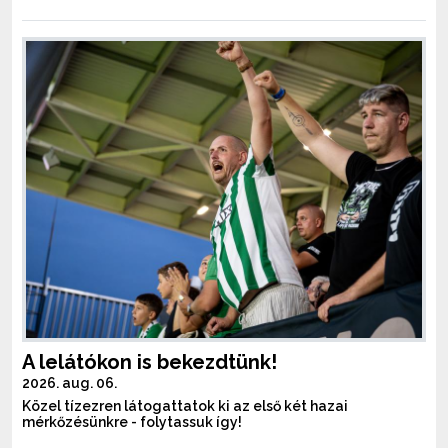
A lelátókon is bekezdtünk!
2026. aug. 06.
Közel tízezren látogattatok ki az első két hazai
mérkőzésünkre - folytassuk így!