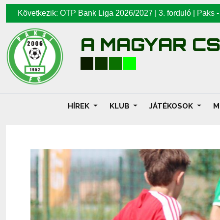
Következik: OTP Bank Liga 2026/2027 | 3. forduló |
Paks
A MAGYAR C
HÍREK
KLUB
JÁTÉKOSOK
M