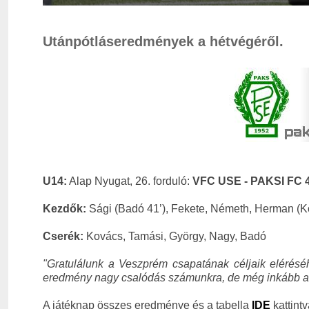
Utánpótláseredmények a hétvégéről.
U14:
Alap Nyugat, 26. forduló:
VFC USE - PAKSI FC 4
Kezdők:
Sági (Badó 41’), Fekete, Németh, Herman (Kov
Cserék:
Kovács, Tamási, György, Nagy, Badó
"Gratulálunk a Veszprém csapatának céljaik elérés
eredmény nagy csalódás számunkra, de még inkább a já
A játéknap összes eredménye és a tabella
IDE
kattintv