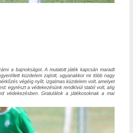
zárni a bajnokságot. A mutatott játék kapcsán maradt
yenlített küzdelem zajlott, ugyanakkor mi több nagy
mérkőzés végéig nyílt, izgalmas küzdelem volt, amelyet
st: egyrészt a védekezésünk rendkívül stabil volt, alig
ind védekezésben. Gratulálok a játékosoknak a mai