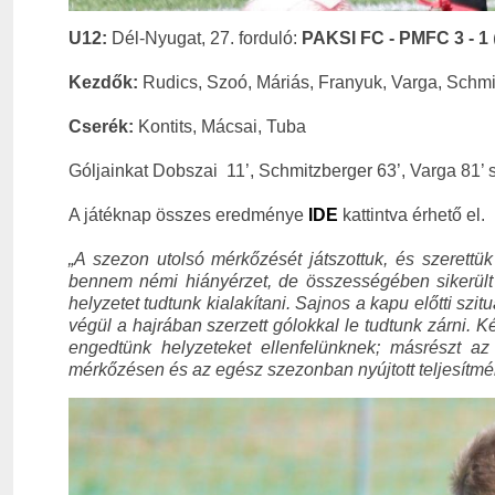
U12:
Dél-Nyugat, 27. forduló:
PAKSI FC - PMFC 3 - 1
Kezdők:
Rudics, Szoó, Máriás, Franyuk, Varga, Schmi
Cserék:
Kontits, Mácsai, Tuba
Góljainkat Dobszai 11’, Schmitzberger 63’, Varga 81’ 
A játéknap összes eredménye
IDE
kattintva érhető el.
„A szezon utolsó mérkőzését játszottuk, és szerettü
bennem némi hiányérzet, de összességében sikerült 
helyzetet tudtunk kialakítani. Sajnos a kapu előtti s
végül a hajrában szerzett gólokkal le tudtunk zárni. K
engedtünk helyzeteket ellenfelünknek; másrészt a
mérkőzésen és az egész szezonban nyújtott teljesítm