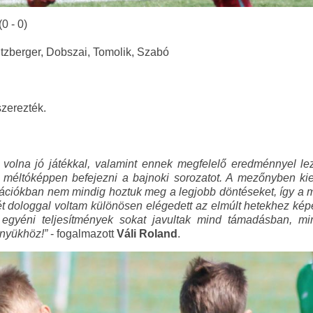
(0 - 0)
tzberger, Dobszai, Tomolik, Szabó
szerezték.
k volna jó játékkal, valamint ennek megfelelő eredménnyel le
méltóképpen befejezni a bajnoki sorozatot. A mezőnyben kieg
zituációkban nem mindig hoztuk meg a legjobb döntéseket, így a 
ét dologgal voltam különösen elégedett az elmúlt hetekhez képe
z egyéni teljesítmények sokat javultak mind támadásban, m
ényükhöz!”
- fogalmazott
Váli Roland
.