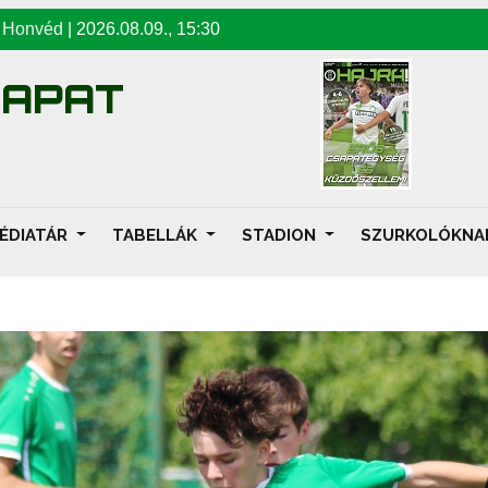
-
Honvéd
|
2026.08.09
.,
15:30
SAPAT
ÉDIATÁR
TABELLÁK
STADION
SZURKOLÓKN