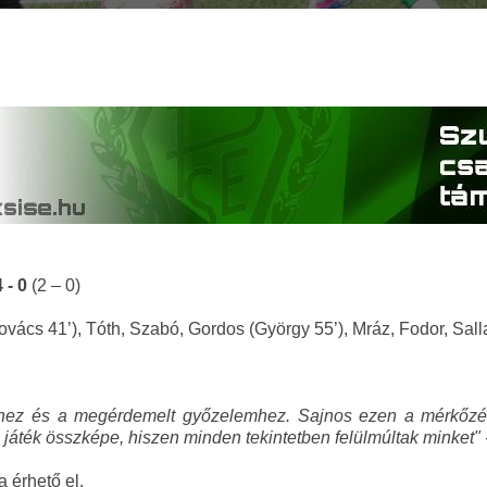
 - 0
(2 – 0)
ács 41’), Tóth, Szabó, Gordos (György 55’), Mráz, Fodor, Salla
éhez és a megérdemelt győzelemhez. Sajnos ezen a mérkőzés
ték összképe, hiszen minden tekintetben felülmúltak minket" 
a érhető el.