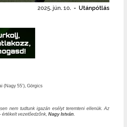
2025. jún. 10.
-
Utánpótlás
i (Nagy 55’), Görgics
en nem tudtunk igazán esélyt teremteni ellenük. Az
- értékelt vezetőedzőnk,
Nagy István
.