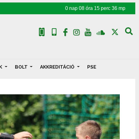
0
nap
08
óra
15
perc
33
mp
AK
BOLT
AKKREDITÁCIÓ
PSE