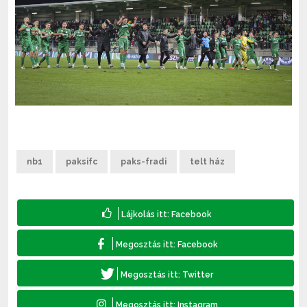
nb1
paksifc
paks-fradi
telt ház