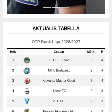
AKTUÁLIS TABELLA
OTP Bank Liga 2026/2027
Hely
Csapat
Mérk.
P
1
ETO FC Győr
2
4
2
MTK Budapest
2
4
3
Kisvárda Master Good
2
4
4
Újpest FC
2
3
5
ZTE FC
2
3
6
Puskás Akadémia FC
2
3
7
PAKSI FC
2
3