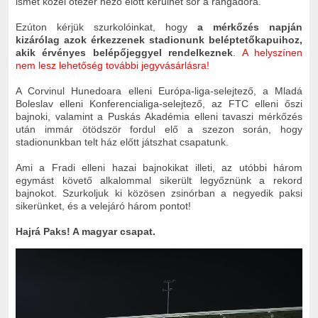
ismét közel ötezer néző előtt kerülhet sor a rangadóra.
Ezúton kérjük szurkolóinkat, hogy
a mérkőzés napján
kizárólag azok érkezzenek stadionunk beléptetőkapuihoz,
akik érvényes belépőjeggyel rendelkeznek
.
A helyszínen
nem lesz lehetőség további jegyvásárlásra!
A Corvinul Hunedoara elleni Európa-liga-selejtező, a Mladá
Boleslav elleni Konferencialiga-selejtező, az FTC elleni őszi
bajnoki, valamint a Puskás Akadémia elleni tavaszi mérkőzés
után immár ötödször fordul elő a szezon során, hogy
stadionunkban telt ház előtt játszhat csapatunk.
Ami a Fradi elleni hazai bajnokikat illeti, az utóbbi három
egymást követő alkalommal sikerült legyőznünk a rekord
bajnokot. Szurkoljuk ki közösen zsinórban a negyedik paksi
sikerünket, és a velejáró három pontot!
Hajrá Paks! A magyar csapat.