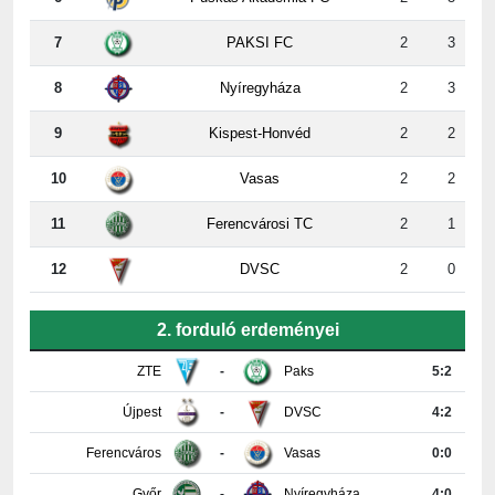
8
Nyíregyháza
2
3
9
Kispest-Honvéd
2
2
10
Vasas
2
2
11
Ferencvárosi TC
2
1
12
DVSC
2
0
2. forduló erdeményei
ZTE
-
Paks
5:2
Újpest
-
DVSC
4:2
Ferencváros
-
Vasas
0:0
Győr
-
Nyíregyháza
4:0
Honvéd
-
MTK
3:3