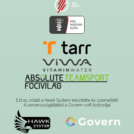
Ezt az oldalt a Hawk System készítette és üzemelteti!
A serverszolgáltatást a Govern-soft biztosítja!