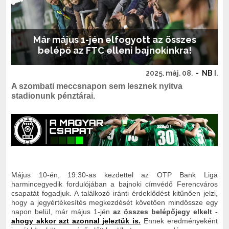
Már május 1-jén elfogyott az összes
belépő az FTC elleni bajnokinkra!
2025. máj. 08.
-
NB I.
A szombati meccsnapon sem lesznek nyitva
stadionunk pénztárai.
Május 10-én, 19:30-as kezdettel az OTP Bank Liga
harmincegyedik fordulójában a bajnoki címvédő Ferencváros
csapatát fogadjuk. A találkozó iránti érdeklődést kitűnően jelzi,
hogy a jegyértékesítés megkezdését követően mindössze egy
napon belül, már május 1-jén
az összes belépőjegy elkelt -
ahogy akkor azt azonnal jeleztük is.
Ennek eredményeként