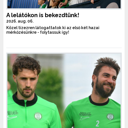
A lelátókon is bekezdtünk!
2026. aug. 06.
Közel tízezren látogattatok ki az első két hazai
mérkőzésünkre - folytassuk így!