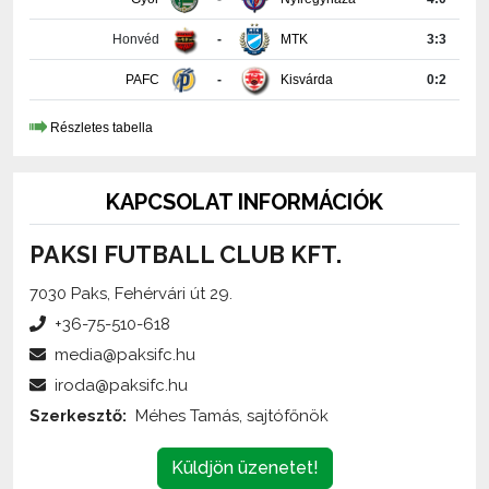
PAFC
-
Kisvárda
0:2
Részletes tabella
KAPCSOLAT INFORMÁCIÓK
PAKSI FUTBALL CLUB KFT.
7030 Paks, Fehérvári út 29.
+36-75-510-618
media@paksifc.hu
iroda@paksifc.hu
Szerkesztő:
Méhes Tamás, sajtófőnök
Küldjön üzenetet!