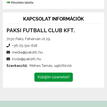
KAPCSOLAT INFORMÁCIÓK
PAKSI FUTBALL CLUB KFT.
7030 Paks, Fehérvári út 29.
+36-75-510-618
media@paksifc.hu
iroda@paksifc.hu
Szerkesztő:
Méhes Tamás, sajtófőnök
Küldjön üzenetet!
Az oldalon található írott és képi anyagok
engedélykötelesek
,
és csak a forrás megjelölésével,