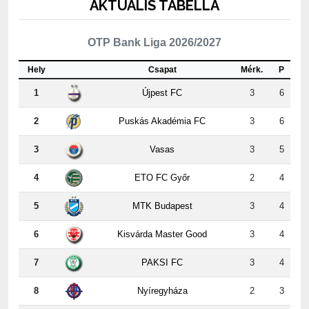
OTP Bank Liga 2026/2027
Hely
Csapat
Mérk.
P
1
Újpest FC
3
6
2
Puskás Akadémia FC
3
6
3
Vasas
3
5
4
ETO FC Győr
2
4
5
MTK Budapest
3
4
6
Kisvárda Master Good
3
4
7
PAKSI FC
3
4
8
Nyíregyháza
2
3
9
ZTE FC
3
3