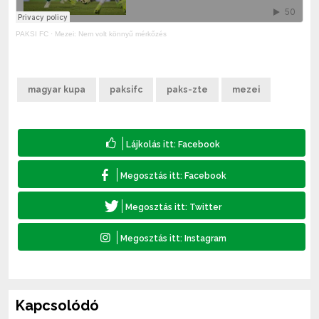
PAKSI FC
·
Mezei: Nem volt könnyű mérkőzés
magyar kupa
paksifc
paks-zte
mezei
Kapcsolódó