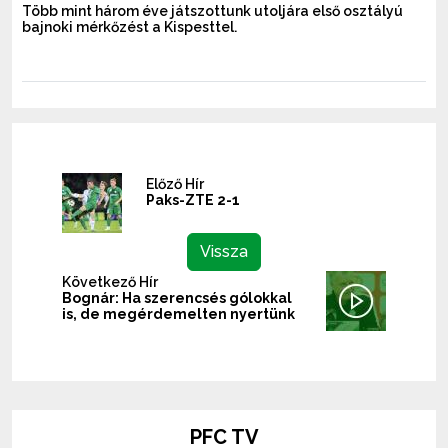
Több mint három éve játszottunk utoljára első osztályú
bajnoki mérkőzést a Kispesttel.
Előző Hír
Paks-ZTE 2-1
Vissza
Következő Hír
Bognár: Ha szerencsés gólokkal
is, de megérdemelten nyertünk
PFC TV