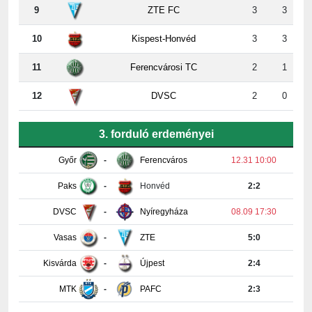
10
Kispest-Honvéd
3
3
11
Ferencvárosi TC
2
1
12
DVSC
2
0
3. forduló erdeményei
Győr
-
Ferencváros
12.31 10:00
Paks
-
Honvéd
2:2
DVSC
-
Nyíregyháza
08.09 17:30
Vasas
-
ZTE
5:0
Kisvárda
-
Újpest
2:4
MTK
-
PAFC
2:3
Részletes tabella