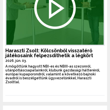
Haraszti Zsolt: Kölcsönből visszatérő
játékosaink felpezsdíthetik a légkört
2026. jún. 03.
A mögöttünk hagyott NBI-es és NBIII-as szezonról,
utánpótláscsapatainkról, klubunk gazdasági hátteréről,
európai kupaporondról, valamint a következő bajnoki
évadról is beszélgettünk ügyvezetőnkkel, Haraszti
Zsolttal.