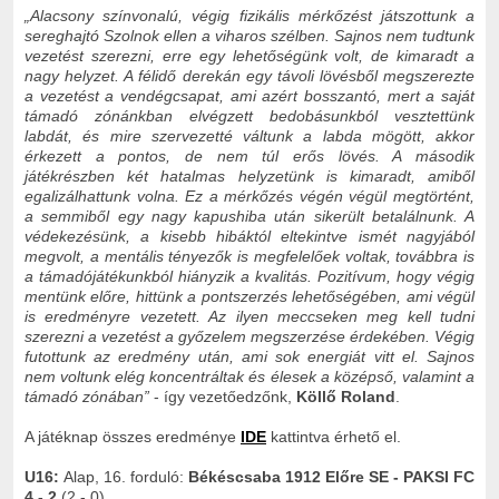
„Alacsony színvonalú, végig fizikális mérkőzést játszottunk a
sereghajtó Szolnok ellen a viharos szélben. Sajnos nem tudtunk
vezetést szerezni, erre egy lehetőségünk volt, de kimaradt a
nagy helyzet. A félidő derekán egy távoli lövésből megszerezte
a vezetést a vendégcsapat, ami azért bosszantó, mert a saját
támadó zónánkban elvégzett bedobásunkból vesztettünk
labdát, és mire szervezetté váltunk a labda mögött, akkor
érkezett a pontos, de nem túl erős lövés. A második
játékrészben két hatalmas helyzetünk is kimaradt, amiből
egalizálhattunk volna. Ez a mérkőzés végén végül megtörtént,
a semmiből egy nagy kapushiba után sikerült betalálnunk. A
védekezésünk, a kisebb hibáktól eltekintve ismét nagyjából
megvolt, a mentális tényezők is megfelelőek voltak, továbbra is
a támadójátékunkból hiányzik a kvalitás. Pozitívum, hogy végig
mentünk előre, hittünk a pontszerzés lehetőségében, ami végül
is eredményre vezetett. Az ilyen meccseken meg kell tudni
szerezni a vezetést a győzelem megszerzése érdekében. Végig
futottunk az eredmény után, ami sok energiát vitt el. Sajnos
nem voltunk elég koncentráltak és élesek a középső, valamint a
támadó zónában”
- így vezetőedzőnk,
Köllő Roland
.
A játéknap összes eredménye
IDE
kattintva érhető el.
U16:
Alap, 16. forduló:
Békéscsaba 1912 Előre SE - PAKSI FC
4 - 2
(2 - 0)