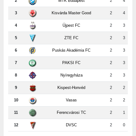
2
MTK Budapest
2
4
3
Kisvárda Master Good
2
4
4
Újpest FC
2
3
5
ZTE FC
2
3
6
Puskás Akadémia FC
2
3
7
PAKSI FC
2
3
8
Nyíregyháza
2
3
9
Kispest-Honvéd
2
2
10
Vasas
2
2
11
Ferencvárosi TC
2
1
12
DVSC
2
0