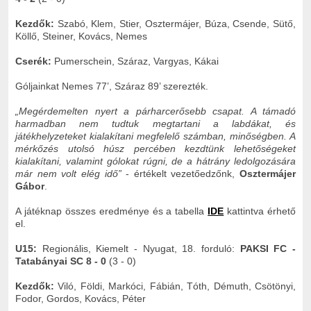
Kezdők:
Szabó, Klem, Stier, Osztermájer, Búza, Csende, Sütő,
Köllő, Steiner, Kovács, Nemes
Cserék:
Pumerschein, Száraz, Vargyas, Kákai
Góljainkat Nemes 77’, Száraz 89’ szerezték.
„Megérdemelten nyert a párharcerősebb csapat. A támadó
harmadban nem tudtuk megtartani a labdákat, és
játékhelyzeteket kialakítani megfelelő számban, minőségben. A
mérkőzés utolsó húsz percében kezdtünk lehetőségeket
kialakítani, valamint gólokat rúgni, de a hátrány ledolgozására
már nem volt elég idő”
- értékelt vezetőedzőnk,
Osztermájer
Gábor
.
A játéknap összes eredménye és a tabella
IDE
kattintva érhető
el.
U15:
Regionális, Kiemelt - Nyugat, 18. forduló:
PAKSI FC -
Tatabányai SC 8 - 0
(3 - 0)
Kezdők:
Viló, Földi, Markóci, Fábián, Tóth, Démuth, Csötönyi,
Fodor, Gordos, Kovács, Péter