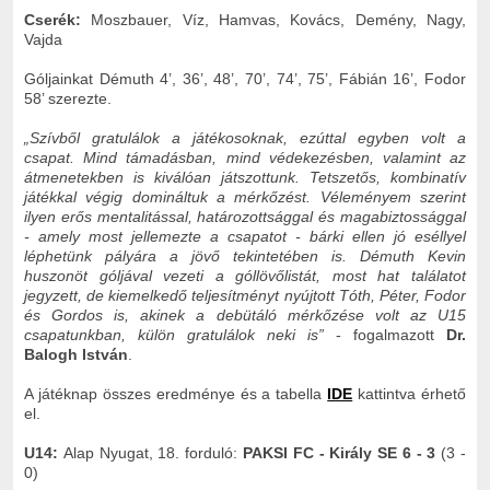
Cserék:
Moszbauer, Víz, Hamvas, Kovács, Demény, Nagy,
Vajda
Góljainkat Démuth 4’, 36’, 48’, 70’, 74’, 75’, Fábián 16’, Fodor
58’ szerezte.
„Szívből gratulálok a játékosoknak, ezúttal egyben volt a
csapat. Mind támadásban, mind védekezésben, valamint az
átmenetekben is kiválóan játszottunk. Tetszetős, kombinatív
játékkal végig domináltuk a mérkőzést. Véleményem szerint
ilyen erős mentalitással, határozottsággal és magabiztossággal
- amely most jellemezte a csapatot - bárki ellen jó eséllyel
léphetünk pályára a jövő tekintetében is. Démuth Kevin
huszonöt góljával vezeti a góllövőlistát, most hat találatot
jegyzett, de kiemelkedő teljesítményt nyújtott Tóth, Péter, Fodor
és Gordos is, akinek a debütáló mérkőzése volt az U15
csapatunkban, külön gratulálok neki is”
- fogalmazott
Dr.
Balogh István
.
A játéknap összes eredménye és a tabella
IDE
kattintva érhető
el.
U14:
Alap Nyugat, 18. forduló:
PAKSI FC - Király SE 6 - 3
(3 -
0)