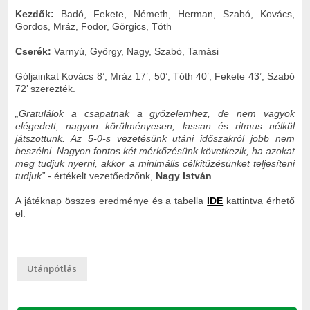
Kezdők:
Badó, Fekete, Németh, Herman, Szabó, Kovács,
Gordos, Mráz, Fodor, Görgics, Tóth
Cserék:
Varnyú, György, Nagy, Szabó, Tamási
Góljainkat Kovács 8’, Mráz 17’, 50’, Tóth 40’, Fekete 43’, Szabó
72’ szerezték.
„Gratulálok a csapatnak a győzelemhez, de nem vagyok
elégedett, nagyon körülményesen, lassan és ritmus nélkül
játszottunk. Az 5-0-s vezetésünk utáni időszakról jobb nem
beszélni. Nagyon fontos két mérkőzésünk következik, ha azokat
meg tudjuk nyerni, akkor a minimális célkitűzésünket teljesíteni
tudjuk”
- értékelt vezetőedzőnk,
Nagy István
.
A játéknap összes eredménye és a tabella
IDE
kattintva érhető
el.
Utánpótlás