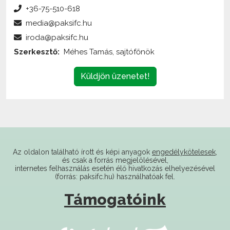
+36-75-510-618
media@paksifc.hu
iroda@paksifc.hu
Szerkesztő:
Méhes Tamás, sajtófőnök
Küldjön üzenetet!
Az oldalon található írott és képi anyagok
engedélykötelesek
,
és csak a forrás megjelölésével,
internetes felhasználás esetén élő hivatkozás elhelyezésével
(forrás: paksifc.hu) használhatóak fel.
Támogatóink