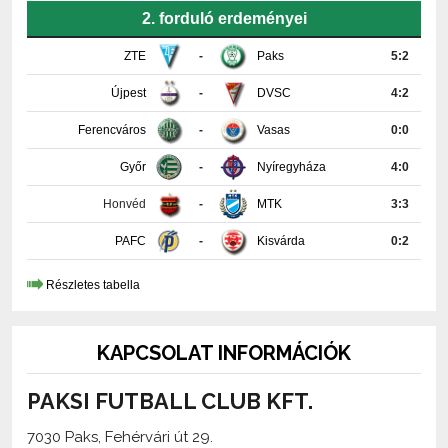
2. forduló erdeményei
ZTE
-
Paks
5:2
Újpest
-
DVSC
4:2
Ferencváros
-
Vasas
0:0
Győr
-
Nyíregyháza
4:0
Honvéd
-
MTK
3:3
PAFC
-
Kisvárda
0:2
Részletes tabella
KAPCSOLAT INFORMÁCIÓK
PAKSI FUTBALL CLUB KFT.
7030 Paks, Fehérvári út 29.