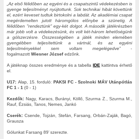
„Az első félidőben az egyéni és a csapatszintű védekezésben is
gyenge teljesítményt nyújtottunk. Sok technikai hibát követtünk
el, ezért keveset tudtuk birtokolni a labdát. Az akadémiai csapat
megérdemelten jutott háromgólos előnybe a szünetig. A
félidőben "rendeztünk" egy-két dolgot. A második játékrészben
már jobb volt a védekezésünk, és volt két-három lehetőségünk
a gólszerzésre. Összességében a játék minden elemében
gyengébben teljesítettünk a vártnál, és az egyéni
teljesítményekkel sem voltam megelégedve”
-
fogalmazott
Wiesner József
edzőnk.
A játéknap összes eredménye és a tabella
IDE
kattintva érhető
el.
U17:
Alap, 15. forduló:
PAKSI FC - Szolnoki MÁV Utánpótlás
FC 1 - 1
(0 - 1)
Kezdők:
Nagy, Karacs, Burányi, Köllő, Szurma Z., Szurma M.,
Rauf, Ézsiás, Tanos, Nemes, Jankó
Cserék:
Csende, Tojzán, Stefán, Farsang, Orbán-Zaják, Bagó,
Grausza
Gólunkat Farsang 89’ szerezte.