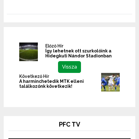
Előző Hír
Így lehetnek ott szurkolóink a
Hidegkuti Nándor Stadionban
Vissza
Következő Hír
A harminchetedik MTK elleni
találkozónk következik!
PFC TV