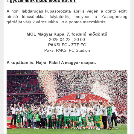
s
győzelmünk újabb elődöntőt ért.
A honi labdarúgás kupasorozata április végén a döntő előtti
utolsó lépcsőfokkal folytatódik, melyben a Zalaegerszeg
gárdáját várjuk városunkba. Itt a pontos meccskiírás:
MOL Magyar Kupa, 7. forduló, elődöntő
2025.04.22., 20:00
PAKSI FC - ZTE FC
Paks, PAKSI FC Stadion
A kupában is: Hajrá, Paks! A magyar csapat.