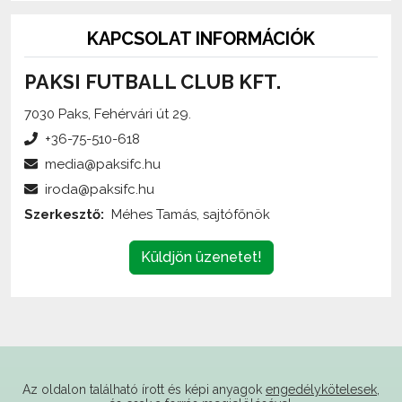
KAPCSOLAT INFORMÁCIÓK
PAKSI FUTBALL CLUB KFT.
7030 Paks, Fehérvári út 29.
+36-75-510-618
media@paksifc.hu
iroda@paksifc.hu
Szerkesztő:
Méhes Tamás, sajtófőnök
Küldjön üzenetet!
Az oldalon található írott és képi anyagok
engedélykötelesek
,
és csak a forrás megjelölésével,
internetes felhasználás esetén élő hivatkozás elhelyezésével
(forrás: paksifc.hu) használhatóak fel.