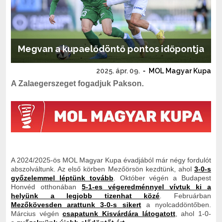
Megvan a kupaelődöntő pontos időpontja
2025. ápr. 09.
-
MOL Magyar Kupa
A Zalaegerszeget fogadjuk Pakson.
A 2024/2025-ös MOL Magyar Kupa évadjából már négy fordulót
abszolváltunk. Az első körben Mezőörsön kezdtünk, ahol
3-0-s
győzelemmel léptünk tovább
. Október végén a Budapest
Honvéd otthonában
5-1-es végeredménnyel vívtuk ki a
helyünk a legjobb tizenhat közé
. Februárban
Mezőkövesden arattunk 3-0-s sikert
a nyolcaddöntőben.
Március végén
csapatunk Kisvárdára látogatott
, ahol 1-0-