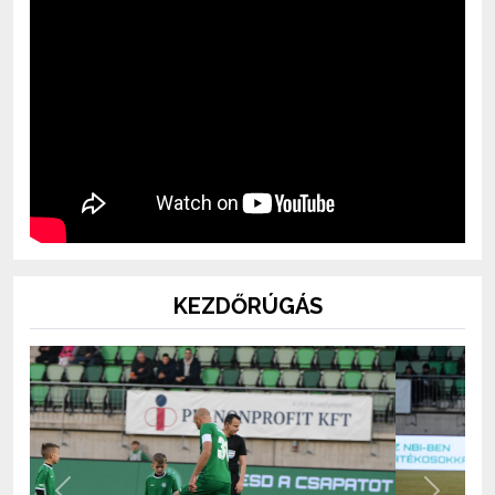
KEZDŐRÚGÁS
Previous
Next