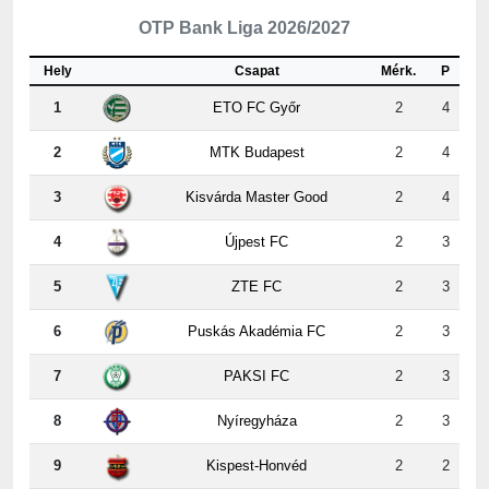
Hely
Csapat
Mérk.
P
1
ETO FC Győr
2
4
2
MTK Budapest
2
4
3
Kisvárda Master Good
2
4
4
Újpest FC
2
3
5
ZTE FC
2
3
6
Puskás Akadémia FC
2
3
7
PAKSI FC
2
3
8
Nyíregyháza
2
3
9
Kispest-Honvéd
2
2
10
Vasas
2
2