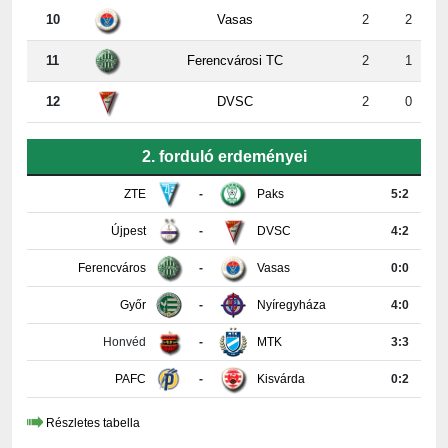
11
Ferencvárosi TC
2
1
12
DVSC
2
0
2. forduló erdeményei
ZTE
-
Paks
5:2
Újpest
-
DVSC
4:2
Ferencváros
-
Vasas
0:0
Győr
-
Nyíregyháza
4:0
Honvéd
-
MTK
3:3
PAFC
-
Kisvárda
0:2
Részletes tabella