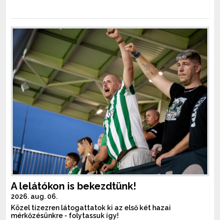
A lelátókon is bekezdtünk!
2026. aug. 06.
Közel tízezren látogattatok ki az első két hazai
mérkőzésünkre - folytassuk így!