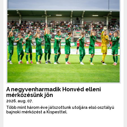
A negyvenharmadik Honvéd elleni
mérkőzésünk jön
2026. aug. 07.
Több mint három éve játszottunk utoljára első osztályú
bajnoki mérkőzést a Kispesttel.