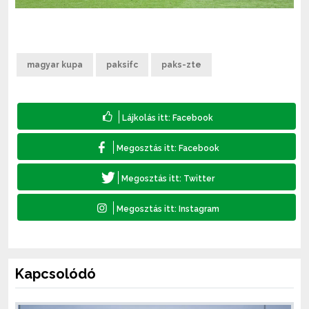
magyar kupa
paksifc
paks-zte
Kapcsolódó