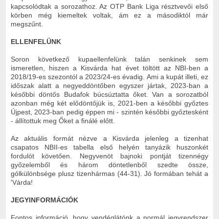
kapcsolódtak a sorozathoz. Az OTP Bank Liga résztvevői első
körben még kiemeltek voltak, ám ez a másodiktól már
megszűnt.
ELLENFELÜNK
Soron következő kupaellenfelünk talán senkinek sem
ismeretlen, hiszen a Kisvárda hat évet töltött az NBI-ben a
2018/19-es szezontól a 2023/24-es évadig. Ami a kupát illeti, ez
időszak alatt a negyeddöntőben egyszer jártak, 2023-ban a
későbbi döntős Budafok búcsúztatta őket. Van a sorozatból
azonban még két elődöntőjük is, 2021-ben a későbbi győztes
Újpest, 2023-ban pedig éppen mi - szintén későbbi győztesként
- állítottuk meg Őket a finálé előtt.
Az aktuális formát nézve a Kisvárda jelenleg a tizenhat
csapatos NBII-es tabella első helyén tanyázik huszonkét
fordulót követően. Negyvenöt bajnoki pontját tizennégy
győzelemből és három döntetlenből szedte össze,
gólkülönbsége plusz tizenhármas (44-31). Jó formában tehát a
'Várda!
JEGYINFORMÁCIÓK
Fontos információ, hogy vendéglátónk a normál jegyrendszer