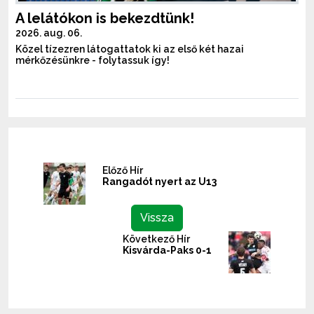
A lelátókon is bekezdtünk!
2026. aug. 06.
Közel tízezren látogattatok ki az első két hazai
mérkőzésünkre - folytassuk így!
Előző Hír
Rangadót nyert az U13
Vissza
Következő Hír
Kisvárda-Paks 0-1