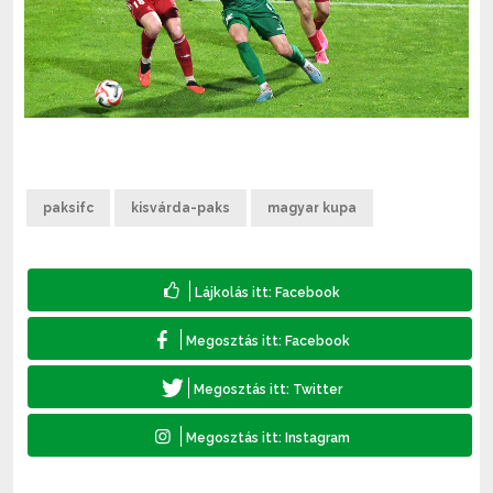
paksifc
kisvárda-paks
magyar kupa