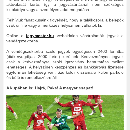
aktiválását kérte, így a jegyvásárlásnál nem szükséges
klubkártya vagy a személyes adat megadása.
Felhívjuk fanatikusaink figyelmét, hogy a találkozóra a belépők
csak online vagy a mérkőzés helyszínén válhatók ki.
Online a
jegymester.hu
weboldalon vásárolhatók jegyek a
vendégszektorba.
A vendégszektorba szóló jegyek egységesen 2400 forintba
(diák-nyugdíjas: 2000 forint) kerülnek. Kedvezményes jegyek
csak a kedvezményre szóló igazolvány bemutatása mellett
lehetséges. A helyszínen készpénzes és bankkártyás fizetésre
egyformán lehetőség van. Szurkolóink számára külön parkoló
és büfé is rendelkezésre áll.
A kupában is: Hajrá, Paks! A magyar csapat!