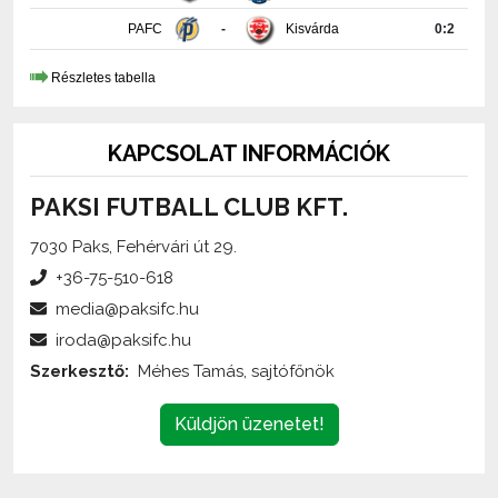
Részletes tabella
KAPCSOLAT INFORMÁCIÓK
PAKSI FUTBALL CLUB KFT.
7030 Paks, Fehérvári út 29.
+36-75-510-618
media@paksifc.hu
iroda@paksifc.hu
Szerkesztő:
Méhes Tamás, sajtófőnök
Küldjön üzenetet!