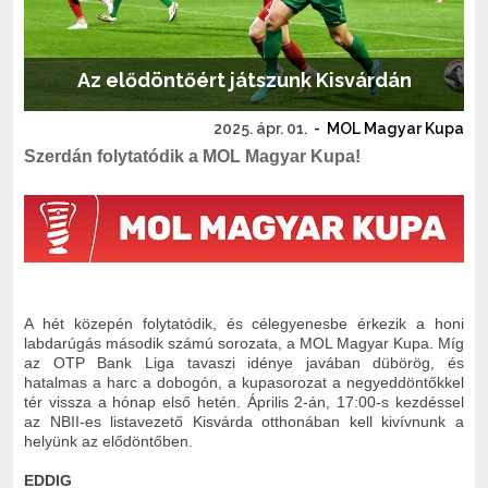
Az elődöntőért játszunk Kisvárdán
2025. ápr. 01.
-
MOL Magyar Kupa
Szerdán folytatódik a MOL Magyar Kupa!
A hét közepén folytatódik, és célegyenesbe érkezik a honi
labdarúgás második számú sorozata, a MOL Magyar Kupa. Míg
az OTP Bank Liga tavaszi idénye javában dübörög, és
hatalmas a harc a dobogón, a kupasorozat a negyeddöntőkkel
tér vissza a hónap első hetén. Április 2-án, 17:00-s kezdéssel
az NBII-es listavezető Kisvárda otthonában kell kivívnunk a
helyünk az elődöntőben.
EDDIG