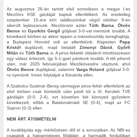
Az augusztus 26-án tartott első sorsoláson a megye I-es
Mezőörs KSE gárdáját kaptuk ellenfélként. Az eredetileg
szeptember 15-ére kiírt találkozónkat végül október 9-én
sikerült lejátszanunk. Mezőörsön aztán
Tóth Barna
,
Ötvös
Bence
és
Gyurkits Gergő
góljával 3-0-val mentünk tovább. A
következő körben az akkor éppen a másodosztály sereghajtója,
a Budapest Honvéd volt az ellenfelünk. Kispesten
Papp
Kristóf
duplázott, majd betalált
Zimonyi Dávid
,
Győrfi
Milán
és
Tóth Barna
is. A piros-feketét oldaláról mindösszesen
egy válasz érkezett, így 5-1-gyel jutottunk tovább. A téli pihenő
után, már 2025 februárjában Mezőkövesdre utaztunk, ahol
Ötvös Bence
duplájával, valamint
Varga Roland
góljával 3-0-
ra nyertünk. Innen folytatjuk a Kisvárda ellen.
A Szabolcs-Szatmár-Bereg vármegyei piros-fehér ellenfelünk az
első körben csak büntetők után jutott túl a III. Kerületi TVE
gárdáján (0-0, 2-4), ezt követően két könnyed győzelem
következett, előbb a Balatonalmádi SE (0-4), majd az FC
Sopron (0-3) ellen.
NEM ÁRT ÁTISMÉTELNI
A továbbjutás egy mérkőzésen dől el a sorozatban. Az NBI-es
csapatok a hatvannégyes főtáblán, a harmadik fordulóban