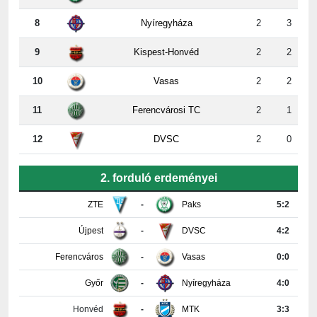
9
Kispest-Honvéd
2
2
10
Vasas
2
2
11
Ferencvárosi TC
2
1
12
DVSC
2
0
2. forduló erdeményei
ZTE
-
Paks
5:2
Újpest
-
DVSC
4:2
Ferencváros
-
Vasas
0:0
Győr
-
Nyíregyháza
4:0
Honvéd
-
MTK
3:3
PAFC
-
Kisvárda
0:2