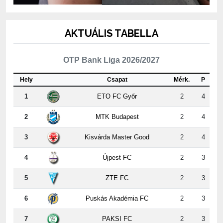
AKTUÁLIS TABELLA
OTP Bank Liga 2026/2027
Hely
Csapat
Mérk.
P
1
ETO FC Győr
2
4
2
MTK Budapest
2
4
3
Kisvárda Master Good
2
4
4
Újpest FC
2
3
5
ZTE FC
2
3
6
Puskás Akadémia FC
2
3
7
PAKSI FC
2
3
8
Nyíregyháza
2
3