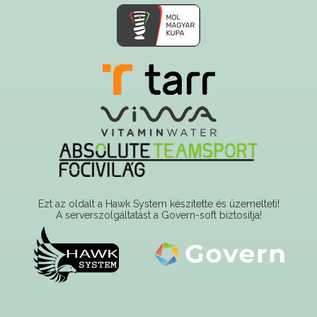
Ezt az oldalt a Hawk System készítette és üzemelteti!
A serverszolgáltatást a Govern-soft biztosítja!