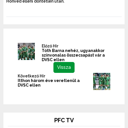
Honvéd elleni döntetlen után.
Előző Hír
Tóth Barna nehéz, ugyanakkor
színvonalas összecsapást vár a
DVSC ellen
Vissza
Következő Hír
Itthon három éve veretlenül a
DVSC ellen
PFC TV