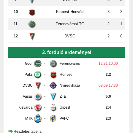
11
Ferencvárosi TC
2
1
12
DVSC
2
0
3. forduló erdeményei
Győr
-
Ferencváros
12.31 10:00
Paks
-
Honvéd
2:2
DVSC
-
Nyíregyháza
08.09 17:30
Vasas
-
ZTE
5:0
Kisvárda
-
Újpest
2:4
MTK
-
PAFC
2:3
Részletes tabella