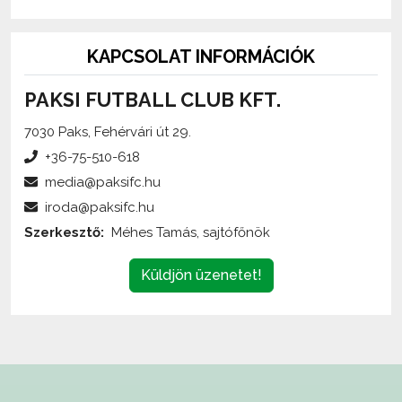
KAPCSOLAT INFORMÁCIÓK
PAKSI FUTBALL CLUB KFT.
7030 Paks, Fehérvári út 29.
+36-75-510-618
media@paksifc.hu
iroda@paksifc.hu
Szerkesztő:
Méhes Tamás, sajtófőnök
Küldjön üzenetet!
Az oldalon található írott és képi anyagok
engedélykötelesek
,
és csak a forrás megjelölésével,
internetes felhasználás esetén élő hivatkozás elhelyezésével