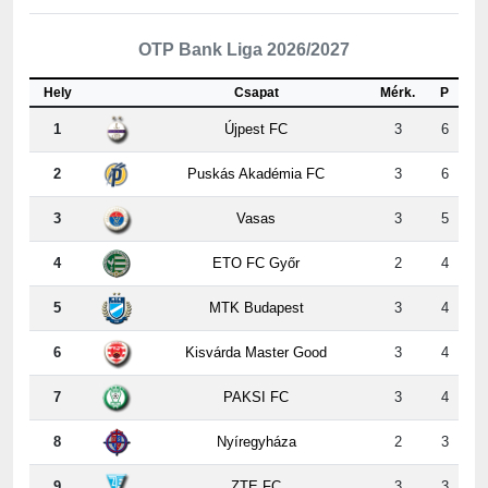
OTP Bank Liga 2026/2027
Hely
Csapat
Mérk.
P
1
Újpest FC
3
6
2
Puskás Akadémia FC
3
6
3
Vasas
3
5
4
ETO FC Győr
2
4
5
MTK Budapest
3
4
6
Kisvárda Master Good
3
4
7
PAKSI FC
3
4
8
Nyíregyháza
2
3
9
ZTE FC
3
3
10
Kispest-Honvéd
3
3