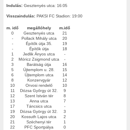
Indulás:
Gesztenyés utca: 16:05
Visszaindulás:
PAKSI FC Stadion: 19:00
m. idő
megállóhely
m.idő
0
Gesztenyés utca
21
-
Pollack Mihály utca
20
-
Építők útja 35.
19
-
Építők útja
18
1
Jedlik Ányos utca
-
2
Móricz Zsigmond utca
-
3
Barátság útja
16
5
Újtemplom u. 28.
15
6
Újtemplom utca
14
8
Konzervgyár
12
10
Orvosi rendelő
10
11
Dózsa Győrgy út 32.
9
12
Szent István tér
8
13
Anna utca
7
17
Táncsics utca
-
19
Dózsa György út 32.
3
20
Kossuth Lajos utca
2
21
Széchenyi tér
1
22
PFC Sportpálya
0