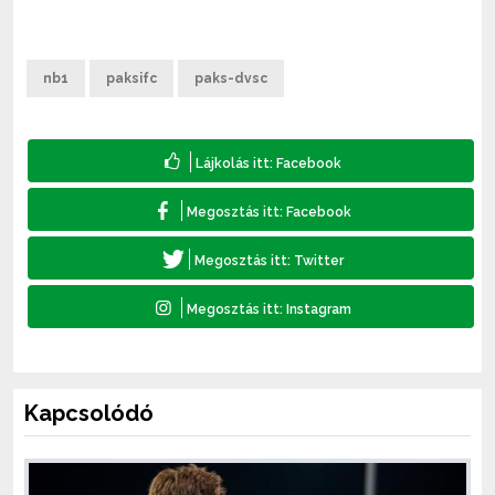
nb1
paksifc
paks-dvsc
Kapcsolódó