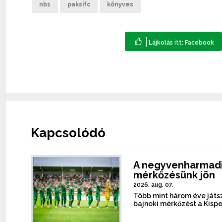
nb1
paksifc
könyves
Kapcsolódó
A negyvenharmadi
mérkőzésünk jön
2026. aug. 07.
Több mint három éve játsz
bajnoki mérkőzést a Kispe