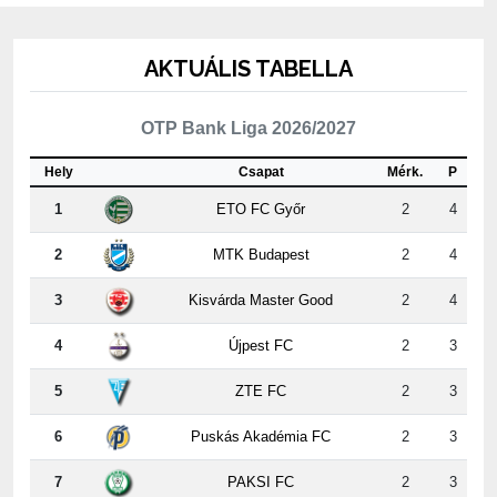
AKTUÁLIS TABELLA
OTP Bank Liga 2026/2027
Hely
Csapat
Mérk.
P
1
ETO FC Győr
2
4
2
MTK Budapest
2
4
3
Kisvárda Master Good
2
4
4
Újpest FC
2
3
5
ZTE FC
2
3
6
Puskás Akadémia FC
2
3
7
PAKSI FC
2
3