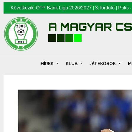
Következik: OTP Bank Liga 2026/2027 | 3. forduló |
Paks
A MAGYAR C
HÍREK
KLUB
JÁTÉKOSOK
M