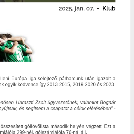
2025. jan. 07.
-
Klub
leni Európa-liga-selejtező párharcunk után igazolt a
günk egyik kedvence így 2013-2015, 2019-2020 és 2023-
nösen Haraszti Zsolt ügyvezetőnek, valamint Bognár
yújtsak, és segítsem a csapatot a célok elérésében”
-
összesített góllövőlista második helyén végzett. Ezt a
mlálója 299-nél, gólszámlálója 76-nál áll.