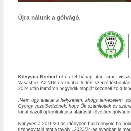
Újra nálunk a gólvágó.
Könyves Norbert
öt és fél hónap után ismét vissza
Vasashoz. Az NBII-es klubbal történt szerződésbontás
2024 után immáron negyedik etapját kezdheti zöld-feh
„Nem úgy alakult a helyzetem, ahogy tervezetem, s
György vezetőedzőnek, hogy Ők számítottak és számít
fogalmazott új kontraktusa aláírását követően gólvágó
Könyves a 2019/20-as idényben huszonnyolc bajnoki mec
tizenegy találatot a tavalyi, 2023/24-es évadban is meg