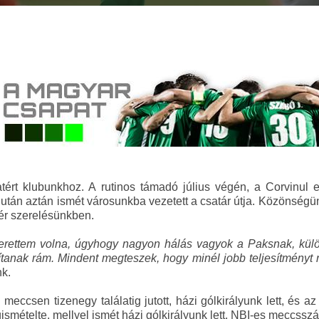
tért klubunkhoz. A rutinos támadó július végén, a Corvinul el
 után aztán ismét városunkba vezetett a csatár útja. Közönsé
ér szerelésünkben.
zerettem volna, úgyhogy nagyon hálás vagyok a Paksnak, külö
anak rám. Mindent megteszek, hogy minél jobb teljesítményt n
nk.
csen tizenegy találatig jutott, házi gólkirályunk lett, és az 
ismételte, mellyel ismét házi gólkirályunk lett. NBI-es meccsszá