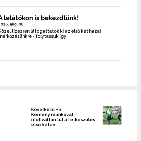
A lelátókon is bekezdtünk!
2026. aug. 06.
Közel tízezren látogattatok ki az első két hazai
mérkőzésünkre - folytassuk így!
Következő Hír
Kemény munkával,
motiváltan túl a felkészülés
első hetén