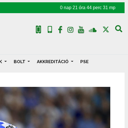
0
nap
21
óra
44
perc
29
mp
AK
BOLT
AKKREDITÁCIÓ
PSE