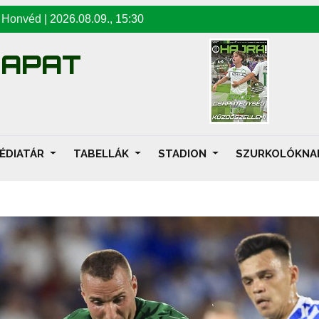
-
Honvéd
|
2026.08.09
.,
15:30
SAPAT
ÉDIATÁR
TABELLÁK
STADION
SZURKOLÓKN