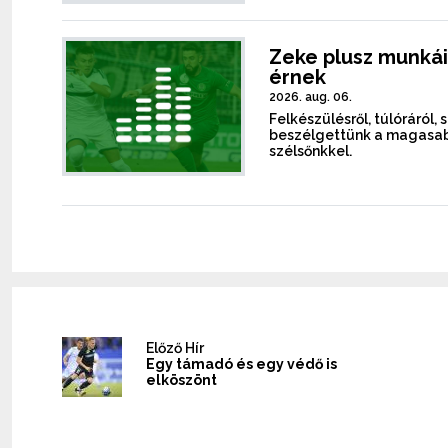
Zeke plusz munkái
érnek
2026. aug. 06.
Felkészülésről, túlóráról, 
beszélgettünk a magasab
szélsőnkkel.
Előző Hír
Egy támadó és egy védő is
elköszönt