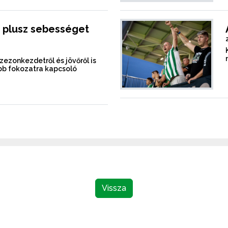
 plusz sebességet
szezonkezdetről és jövőről is
b fokozatra kapcsoló
Vissza