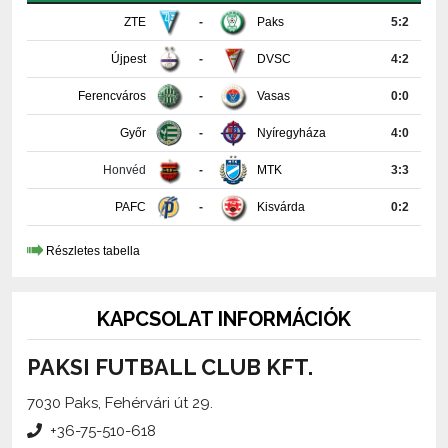
Újpest
-
DVSC
4:2
Ferencváros
-
Vasas
0:0
Győr
-
Nyíregyháza
4:0
Honvéd
-
MTK
3:3
PAFC
-
Kisvárda
0:2
Részletes tabella
KAPCSOLAT INFORMÁCIÓK
PAKSI FUTBALL CLUB KFT.
7030 Paks, Fehérvári út 29.
+36-75-510-618
media@paksifc.hu
iroda@paksifc.hu