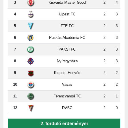
4
Újpest FC
2
3
5
ZTE FC
2
3
6
Puskás Akadémia FC
2
3
7
PAKSI FC
2
3
8
Nyíregyháza
2
3
9
Kispest-Honvéd
2
2
10
Vasas
2
2
11
Ferencvárosi TC
2
1
12
DVSC
2
0
2. forduló erdeményei
ZTE
-
Paks
5:2