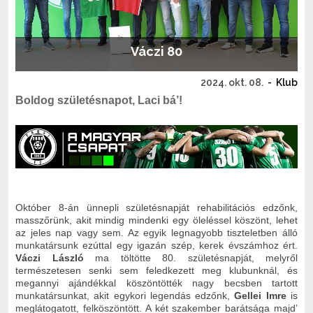
Váczi 80
2024. okt. 08.
-
Klub
Boldog születésnapot, Laci bá’!
Október 8-án ünnepli születésnapját rehabilitációs edzőnk,
masszőrünk, akit mindig mindenki egy öleléssel köszönt, lehet
az jeles nap vagy sem. Az egyik legnagyobb tiszteletben álló
munkatársunk ezúttal egy igazán szép, kerek évszámhoz ért.
Váczi László
ma töltötte 80. születésnapját, melyről
természetesen senki sem feledkezett meg klubunknál, és
megannyi ajándékkal köszöntötték nagy becsben tartott
munkatársunkat, akit egykori legendás edzőnk,
Gellei Imre
is
meglátogatott, felköszöntött. A két szakember barátsága majd’