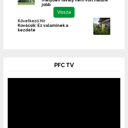
melyben tavaly nem volt nálunk
jobb
Vissza
Következő Hír
Kovácsik: Ez valaminek a
kezdete
PFC TV