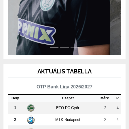
AKTUÁLIS TABELLA
OTP Bank Liga 2026/2027
Hely
Csapat
Mérk.
P
1
ETO FC Győr
2
4
2
MTK Budapest
2
4
3
Kisvárda Master Good
2
4