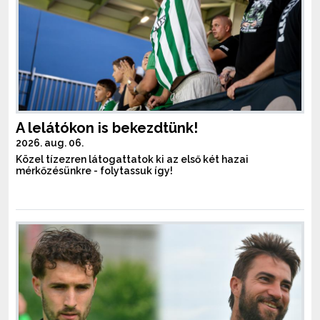
A lelátókon is bekezdtünk!
2026. aug. 06.
Közel tízezren látogattatok ki az első két hazai
mérkőzésünkre - folytassuk így!