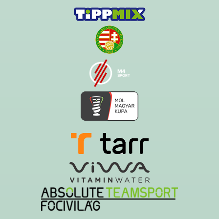
Ezt az oldalt a Hawk System készítette és üzemelteti!
A serverszolgáltatást a Govern-soft biztosítja!