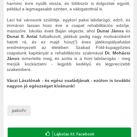
harminc évre nyúlik vissza, és többször is dolgoztak együtt,
például a legmagasabb szinten, a válogatottnál is.
Laci bá’ városunk szülöttje, egykori paksi labdarúgó, edző, és
immáron lassan húsz éve a csapat rehabilitációs edzője,
masszőre. Iskolás éveit Baján végezte, ahol
Dunai János
és
Dunai II. Antal
futballozott, játékuk pedig nagy motivációként
hatott rá, és ez majd húsz(!) éves játékospályafutást
eredményezett az életében. Szabad Föld-kupagyőztes
csapatunk kapitányát a rehabilitációs szakmával
Dr. Mohácsi
János
ismertette meg, és azóta is a honi labdarúgás - meg
merjük kockáztatni - legjobb kedélyű és legprecízebb
szakembere.
Váczi Lászlónak - és egész családjának - ezúton is további
nagyon jó egészséget kívánunk!
paksifc